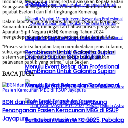
Indonesia, Nasaruddin Umar, serta disaksikan Kepala Badan
Spanyol
Kepegawaian Negara (BKN), Zudan Arif Fakrulloh, bersama
pejabat Eselon I dan II di lingkungan Kemenag.
Dalam laporannya, Sekretaris Jenderal (Sekjen) Kemenag,
Kamaruddin Amin, menegaskan bahwa proses pengadaan
Aparatur Sipil Negara (ASN) Kemenag Tahun 2024
mengedepankan prinsip transparansi dan akuntabilitas.
Dispora Supiori Siap Lakukan
“Proses seleksi berjalan tanpa membedakan jenis kelamin,
Pembinaan Untuk Galanita Supiori
suku, agama, ras, dan asal daerah. Investasi besar dalam
Dispora Supiori Siap Lakukan
sistem yang akuntabel ini diharapkan menghasilkan
pelayanan publik yang prima,” ujar Sekjen.
Menuju Event Besar dan Profesional
Pembinaan Untuk Galanita Supiori
BACA
JUGA
Menuju Event Besar dan Profesional
BGN dan Kemendagri Pantau Langsung
Penanganan Pasien Keracunan MBG di RSUP
Jayapura
Tuntaskan Musim IATC 2025, Pebalap