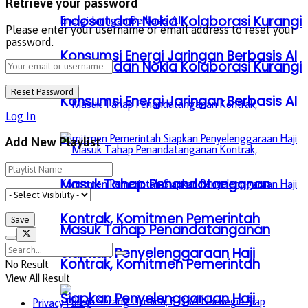
Retrieve your password
Indosat dan Nokia Kolaborasi Kurangi
Please enter your username or email address to reset your
password.
Konsumsi Energi Jaringan Berbasis AI
Indosat dan Nokia Kolaborasi Kurangi
Konsumsi Energi Jaringan Berbasis AI
Log In
Add New Playlist
Masuk Tahap Penandatanganan
Kontrak, Komitmen Pemerintah
Masuk Tahap Penandatanganan
Siapkan Penyelenggaraan Haji
Kontrak, Komitmen Pemerintah
No Result
View All Result
Siapkan Penyelenggaraan Haji
Privacy Policy