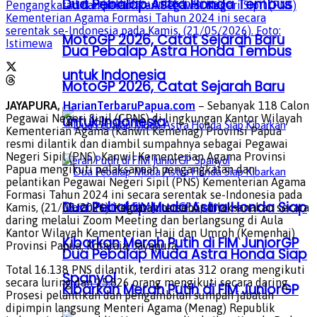
Dua Pebalap Astra Honda Tembus
Pengangkatan dan pelantikan Pegawai Negeri Sipil (PNS)
Kementerian Agama Formasi Tahun 2024 ini secara
serentak se-Indonesia pada Kamis, (21/05/2026). Foto:
MotoGP 2026, Catat Sejarah Baru
Istimewa
Dua Pebalap Astra Honda Tembus
untuk Indonesia
MotoGP 2026, Catat Sejarah Baru
JAYAPURA,
HarianTerbaruPapua.com
– Sebanyak 118 Calon
Pegawai Negeri Sipil (CPNS) di lingkungan Kantor Wilayah
untuk Indonesia
Kementerian Agama (Kanwil Kemenag) Provinsi Papua
resmi dilantik dan diambil sumpahnya sebagai Pegawai
Negeri Sipil (PNS). Kanwil Kementerian Agama Provinsi
Papua mengikuti pelaksanaan pengangkatan dan
pelantikan Pegawai Negeri Sipil (PNS) Kementerian Agama
Formasi Tahun 2024 ini secara serentak se-Indonesia pada
Dua Pebalap Muda Astra Honda Siap
Kamis, (21/05/2026). Kegiatan tersebut dilaksanakan secara
daring melalui Zoom Meeting dan berlangsung di Aula
Kantor Wilayah Kementerian Haji dan Umroh (Kemenhaj)
Kibarkan Merah Putih di FIM JuniorGP
Provinsi Papua, Kotaraja, Jayapura.
Dua Pebalap Muda Astra Honda Siap
Total 16.138 PNS dilantik, terdiri atas 312 orang mengikuti
Spanyol
secara luring dan 15.826 orang mengikuti secara daring.
Kibarkan Merah Putih di FIM JuniorGP
Prosesi pelantikan dan pengambilan sumpah jabatan
dipimpin langsung Menteri Agama (Menag) Republik