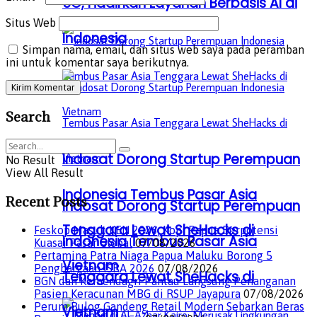
5G, Hadirkan Layanan Berbasis AI di
Situs Web
Indonesia
Simpan nama, email, dan situs web saya pada peramban
ini untuk komentar saya berikutnya.
Search
Indosat Dorong Startup Perempuan
No Result
View All Result
Indonesia Tembus Pasar Asia
Recent Posts
Indosat Dorong Startup Perempuan
Tenggara Lewat SheHacks di
Feskop Masuk KEN 2026, Kopi Papua Berpotensi
Indonesia Tembus Pasar Asia
Kuasai Pasar Global
07/08/2026
Pertamina Patra Niaga Papua Maluku Borong 5
Vietnam
Penghargaan ISRA 2026
07/08/2026
Tenggara Lewat SheHacks di
BGN dan Kemendagri Pantau Langsung Penanganan
Pasien Keracunan MBG di RSUP Jayapura
07/08/2026
Perum Bulog Gandeng Retail Modern Sebarkan Beras
Vietnam