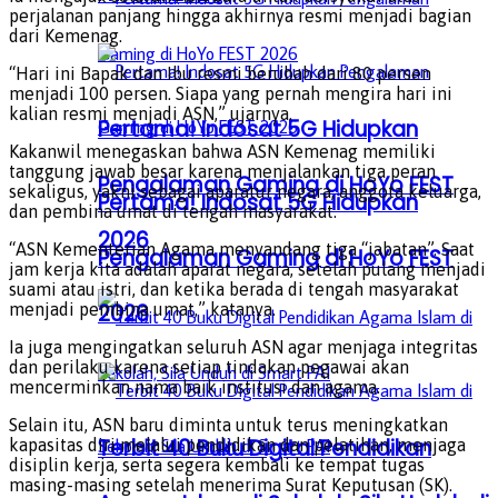
perjalanan panjang hingga akhirnya resmi menjadi bagian
dari Kemenag.
“Hari ini Bapak dan Ibu resmi berubah dari 80 persen
menjadi 100 persen. Siapa yang pernah mengira hari ini
kalian resmi menjadi ASN,” ujarnya.
Pertama! Indosat 5G Hidupkan
Kakanwil menegaskan bahwa ASN Kemenag memiliki
tanggung jawab besar karena menjalankan tiga peran
Pengalaman Gaming di HoYo FEST
sekaligus, yakni sebagai aparatur negara, anggota keluarga,
Pertama! Indosat 5G Hidupkan
dan pembina umat di tengah masyarakat.
2026
“ASN Kementerian Agama menyandang tiga “jabatan”. Saat
Pengalaman Gaming di HoYo FEST
jam kerja kita adalah aparat negara, setelah pulang menjadi
suami atau istri, dan ketika berada di tengah masyarakat
2026
menjadi pembina umat,” katanya.
Ia juga mengingatkan seluruh ASN agar menjaga integritas
dan perilaku karena setiap tindakan pegawai akan
mencerminkan nama baik institusi dan agama.
Selain itu, ASN baru diminta untuk terus meningkatkan
Terbit 40 Buku Digital Pendidikan
kapasitas diri melalui pendidikan dan pelatihan, menjaga
disiplin kerja, serta segera kembali ke tempat tugas
masing-masing setelah menerima Surat Keputusan (SK).