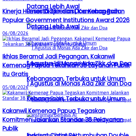
Datang Lebih Awal
Kinerja Humas Diapresiasi, Kemenag Raih
Peserta Zikir dan Doa Kebangsaan
Popular Government Institutions Award 2026
Datang Lebih Awal
06/08/2026
Ikhlas Beramal Jadi Pegangan, Kakanwil
1 Agustus di Monas Ada Zikir dan Doa
Kemenag Papua Tekankan 38 Layanan Publik
itu Gratis
Kebangsaan, Terbuka untuk Umum
1 Agustus di Monas Ada Zikir dan Doa
05/08/2026
Kebangsaan, Terbuka untuk Umum
Kakanwil Kemenag Papua Tegaskan
Komitmen Jalankan Standar 38 Pelayanan
Publik
Indosat Catat Pertumbuhan Double