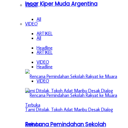
Incar Kiper Muda Argentina
VIDEO
All
VIDEO
ARTIKEL
All
Headline
ARTIKEL
VIDEO
Headline
VIDEO
Rencana Pemindahan Sekolah