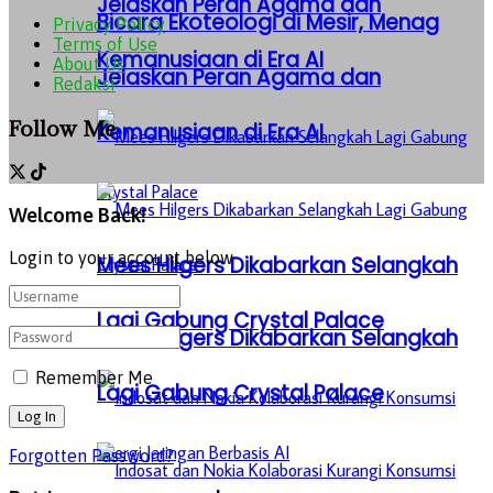
Jelaskan Peran Agama dan
Bicara Ekoteologi di Mesir, Menag
Privacy Policy
Terms of Use
Kemanusiaan di Era AI
About Us
Jelaskan Peran Agama dan
Redaksi
Follow Me
Kemanusiaan di Era AI
Welcome Back!
Login to your account below
Mees Hilgers Dikabarkan Selangkah
Lagi Gabung Crystal Palace
Mees Hilgers Dikabarkan Selangkah
Remember Me
Lagi Gabung Crystal Palace
Forgotten Password?