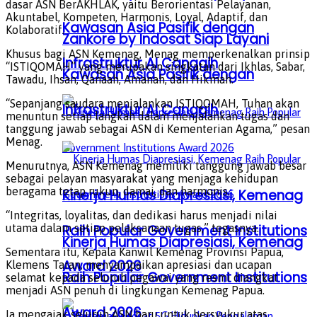
dasar ASN BerAKHLAK, yaitu Berorientasi Pelayanan,
Akuntabel, Kompeten, Harmonis, Loyal, Adaptif, dan
Kawasan Asia Pasifik dengan
Kolaboratif.
Zankore by Indosat Siap Layani
Khusus bagi ASN Kemenag, Menag memperkenalkan prinsip
Infrastruktur AI Canggih
“ISTIQOMAH” yang merupakan singkatan dari Ikhlas, Sabar,
Kawasan Asia Pasifik dengan
Tawadu, Ihsan, Qanaah, Amanah, dan Hikmah.
“Sepanjang saudara menjalankan ISTIQOMAH, Tuhan akan
Infrastruktur AI Canggih
menuntun setiap langkah dalam menjalankan tugas dan
tanggung jawab sebagai ASN di Kementerian Agama,” pesan
Menag.
Menurutnya, ASN Kemenag memiliki tanggung jawab besar
sebagai pelayan masyarakat yang menjaga kehidupan
beragama tetap rukun, damai, dan harmonis.
Kinerja Humas Diapresiasi, Kemenag
“Integritas, loyalitas, dan dedikasi harus menjadi nilai
utama dalam setiap pelaksanaan tugas,” tegasnya.
Raih Popular Government Institutions
Kinerja Humas Diapresiasi, Kemenag
Sementara itu, Kepala Kanwil Kemenag Provinsi Papua,
Award 2026
Klemens Taran, menyampaikan apresiasi dan ucapan
Raih Popular Government Institutions
selamat kepada seluruh pegawai yang resmi diangkat
menjadi ASN penuh di lingkungan Kemenag Papua.
Award 2026
Ia mengajak seluruh ASN baru untuk bersyukur atas