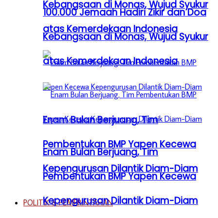
Kebangsaan di Monas, Wujud Syukur
100.000 Jemaah Hadiri Zikir dan Doa
atas Kemerdekaan Indonesia
Kebangsaan di Monas, Wujud Syukur
atas Kemerdekaan Indonesia
Enam Bulan Berjuang, Tim
Pembentukan BMP Yapen Kecewa
Enam Bulan Berjuang, Tim
Kepengurusan Dilantik Diam-Diam
Pembentukan BMP Yapen Kecewa
Kepengurusan Dilantik Diam-Diam
POLITIK & PEMERINTAHAN