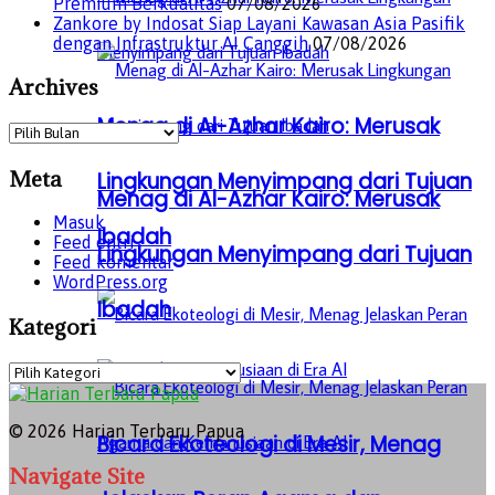
Premium Berkualitas
07/08/2026
Zankore by Indosat Siap Layani Kawasan Asia Pasifik
dengan Infrastruktur AI Canggih
07/08/2026
Archives
Menag di Al-Azhar Kairo: Merusak
Archives
Meta
Lingkungan Menyimpang dari Tujuan
Menag di Al-Azhar Kairo: Merusak
Masuk
Ibadah
Feed entri
Lingkungan Menyimpang dari Tujuan
Feed komentar
WordPress.org
Ibadah
Kategori
Kategori
© 2026 Harian Terbaru Papua
Bicara Ekoteologi di Mesir, Menag
Navigate Site