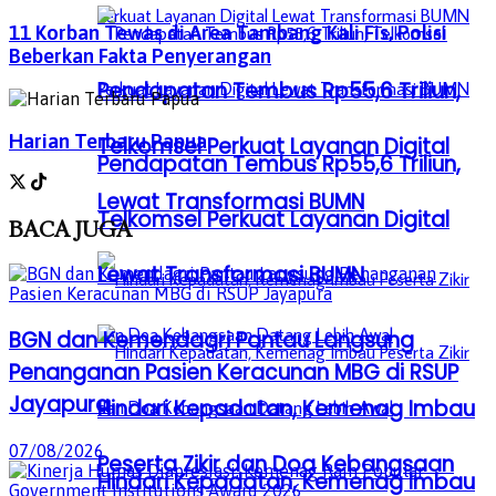
11 Korban Tewas di Area Tambang Kali Fis, Polisi
Beberkan Fakta Penyerangan
Pendapatan Tembus Rp55,6 Triliun,
Harian Terbaru Papua
Telkomsel Perkuat Layanan Digital
Pendapatan Tembus Rp55,6 Triliun,
Lewat Transformasi BUMN
Telkomsel Perkuat Layanan Digital
BACA
JUGA
Lewat Transformasi BUMN
BGN dan Kemendagri Pantau Langsung
Penanganan Pasien Keracunan MBG di RSUP
Jayapura
Hindari Kepadatan, Kemenag Imbau
07/08/2026
Peserta Zikir dan Doa Kebangsaan
Hindari Kepadatan, Kemenag Imbau