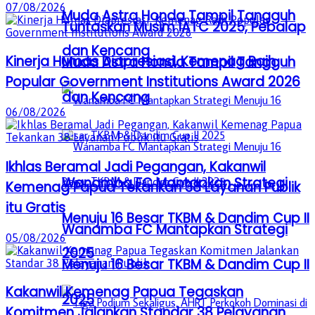
07/08/2026
Muda Astra Honda Tampil Tangguh
Tuntaskan Musim IATC 2025, Pebalap
dan Kencang
Kinerja Humas Diapresiasi, Kemenag Raih
Muda Astra Honda Tampil Tangguh
Popular Government Institutions Award 2026
dan Kencang
06/08/2026
Ikhlas Beramal Jadi Pegangan, Kakanwil
Wanamba FC Mantapkan Strategi
Kemenag Papua Tekankan 38 Layanan Publik
itu Gratis
Menuju 16 Besar TKBM & Dandim Cup II
Wanamba FC Mantapkan Strategi
05/08/2026
2025
Menuju 16 Besar TKBM & Dandim Cup II
Kakanwil Kemenag Papua Tegaskan
2025
Komitmen Jalankan Standar 38 Pelayanan