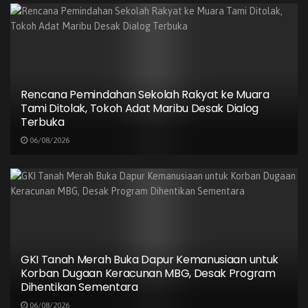
BACA
JUGA
Rencana Pemindahan Sekolah Rakyat ke
Muara Tami Ditolak, Tokoh Adat Maribu
Desak Dialog Terbuka
06/08/2026
Rencana Pemindahan Sekolah Rakyat ke Muara
Tami Ditolak, Tokoh Adat Maribu Desak Dialog
GKI Tanah Merah Buka Dapur Kemanusiaan
Terbuka
untuk Korban Dugaan Keracunan MBG,
Desak Program Dihentikan Sementara
06/08/2026
06/08/2026
DPRK Jayapura: Jika Lalai Hingga Ratusan
Anak Keracunan, Dapur MBG Wajib Ditutup!
06/08/2026
Yayasan KISP Buka Suara Soal Dugaan
Keracunan MBG, Operasional Dapur
GKI Tanah Merah Buka Dapur Kemanusiaan untuk
Dihentikan Sementara
Korban Dugaan Keracunan MBG, Desak Program
Dihentikan Sementara
05/08/2026
06/08/2026