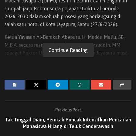
Madani Jayapura (UPMJ) resmi melantik dan mengambil
sumpah janji Rektor serta pejabat struktural periode
2026-2030 dalam sebuah prosesi yang berlangsung di
salah satu hotel di Kota Jayapura, Sabtu (27/6/2026).
Ketua Yayasan Al-Barakah Abepura, H. Maddu Mallu, SE.,
M.B.A, secara resmi melantik Drs. H. Syamsuddin, MM
Continue Reading
sebagai Rektor Universitas Papua Madani Jayapura masa
bakti 2026-2030 bersama jajaran pejabat struktural
lainnya. Pelantikan tersebut menandai dimulainya
periode kepemimpinan baru yang diarahkan pada
penguatan tata kelola universitas serta percepatan
langkah UPMJ menuju perguruan tinggi yang unggul,
berintegritas, dan berdaya saing global.
Previous Post
Tak Tinggal Diam, Pemkab Puncak Intensifkan Pencarian
Mahasiswa Hilang di Teluk Cenderawasih