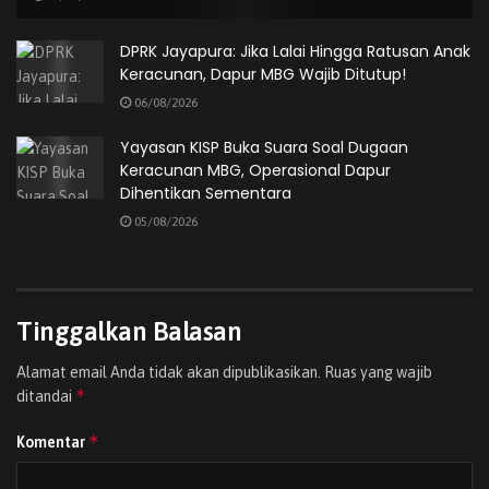
DPRK Jayapura: Jika Lalai Hingga Ratusan Anak
Keracunan, Dapur MBG Wajib Ditutup!
06/08/2026
Pelantikan tersebut dilaksanakan berdasarkan Surat
Keputusan Ketua Yayasan Al-Barakah Abepura Nomor
Yayasan KISP Buka Suara Soal Dugaan
23/YA-ABE/SK/VI/2026 tentang Pengangkatan Rektor,
Keracunan MBG, Operasional Dapur
Wakil Rektor, dan Pejabat Struktural Universitas Papua
Dihentikan Sementara
Madani Jayapura.
05/08/2026
Tinggalkan Balasan
Alamat email Anda tidak akan dipublikasikan.
Ruas yang wajib
*
ditandai
*
Komentar