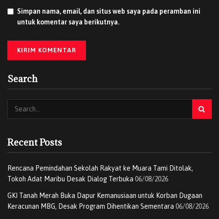
Simpan nama, email, dan situs web saya pada peramban ini
Saribulan, S.I.Pust – Kepala Perpustakaan;
untuk komentar saya berikutnya.
Husnul Hidayah, S.Pd., M.Pd – Kepala Biro
Administrasi Umum;
Wa Sainap, S.Pd – Kepala Biro Administrasi Akademik
dan Kemahasiswaan;
Search
Hasirah, SE., MM – Kepala Program Studi Bisnis
Digital;
Muhammad Fadli, ST – Kepala Laboratorium Fakultas
Sains dan Teknologi.
Recent Posts
Dalam sambutannya, Rektor UPMJ, Drs. H. Syamsuddin,
Rencana Pemindahan Sekolah Rakyat ke Muara Tami Ditolak,
MM, menyampaikan apresiasi kepada rektor sebelumnya,
Tokoh Adat Maribu Desak Dialog Terbuka
06/08/2026
Dr. Syarifuddin, SE., M.Si, atas dedikasi dan kerja keras
dalam membangun dan memajukan universitas.
GKI Tanah Merah Buka Dapur Kemanusiaan untuk Korban Dugaan
Keracunan MBG, Desak Program Dihentikan Sementara
06/08/2026