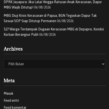
DPRK Jayapura: Jika Lalai Hingga Ratusan Anak Keracunan, Dapur
MBG Wajib Ditutup!
06/08/2026
MBG Diuji Krisis Keracunan di Papua, BGN Tegaskan Dapur Tak
Sesuai SOP Siap Ditutup Permanen
06/08/2026
527 Warga Terdampak Dugaan Keracunan MBG di Depapre, Kondisi
Korban Berangsur Pulih
06/08/2026
Archives
Rektor Universitas Papua Madani Jayapura (UPMJ), Drs. H. Syamsuddin, MM.
Foto: Darul Muttaqin)
Meta
“Saya menyampaikan terima kasih yang sebesar-besarnya
kepada Bapak Dr. Syarifuddin, SE., M.Si selaku rektor
Masuk
sebelumnya atas dedikasi dan kerja kerasnya. Terima
Feed entri
kasih juga kepada seluruh pengurus yayasan, dosen,
Feed komentar