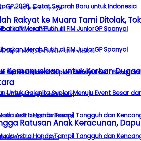
GP 2026, Catat Sejarah Baru untuk Indonesia
h Rakyat ke Muara Tami Ditolak, To
barkan Merah Putih di FIM JuniorGP Spanyol
barkan Merah Putih di FIM JuniorGP Spanyol
ur Kemanusiaan untuk Korban Dugaa
n Untuk Galanita Supiori Menuju Event Besar dan
tara
n Untuk Galanita Supiori Menuju Event Besar dan
 Muda Astra Honda Tampil Tangguh dan Kencan
Hingga Ratusan Anak Keracunan, Dapur
 Muda Astra Honda Tampil Tangguh dan Kencan