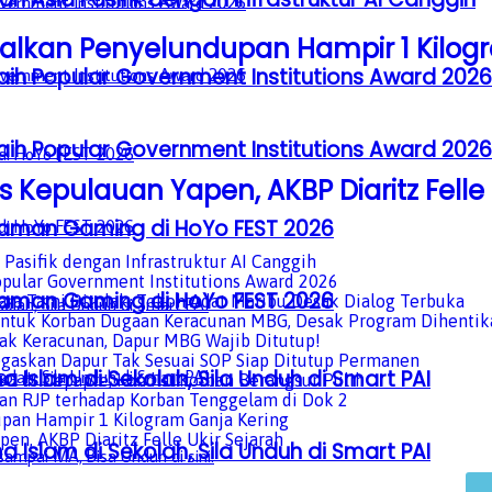
alkan Penyelundupan Hampir 1 Kilog
aih Popular Government Institutions Award 2026
aih Popular Government Institutions Award 2026
es Kepulauan Yapen, AKBP Diaritz Felle 
laman Gaming di HoYo FEST 2026
laman Gaming di HoYo FEST 2026
a Islam di Sekolah, Sila Unduh di Smart PAI
a Islam di Sekolah, Sila Unduh di Smart PAI