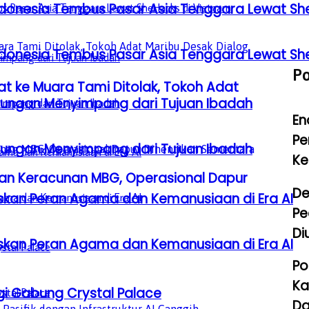
donesia Tembus Pasar Asia Tenggara Lewat Sh
donesia Tembus Pasar Asia Tenggara Lewat Sh
P
 ke Muara Tami Ditolak, Tokoh Adat
gkungan Menyimpang dari Tujuan Ibadah
En
Pe
gkungan Menyimpang dari Tujuan Ibadah
Ke
aan Keracunan MBG, Operasional Dapur
De
laskan Peran Agama dan Kemanusiaan di Era AI
Pe
Di
laskan Peran Agama dan Kemanusiaan di Era AI
Po
Ka
gi Gabung Crystal Palace
Da