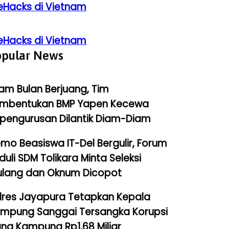
eHacks di Vietnam
eHacks di Vietnam
opular News
am Bulan Berjuang, Tim
mbentukan BMP Yapen Kecewa
pengurusan Dilantik Diam-Diam
mo Beasiswa IT-Del Bergulir, Forum
duli SDM Tolikara Minta Seleksi
ulang dan Oknum Dicopot
lres Jayapura Tetapkan Kepala
mpung Sanggai Tersangka Korupsi
na Kampung Rp1,68 Miliar