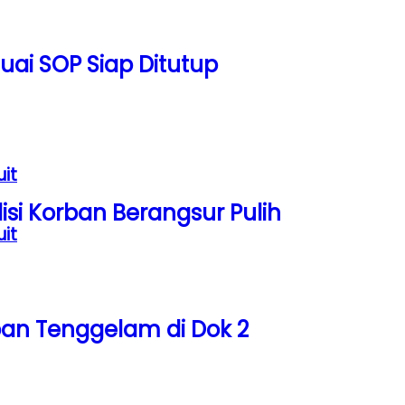
uai SOP Siap Ditutup
uit
i Korban Berangsur Pulih
uit
ban Tenggelam di Dok 2