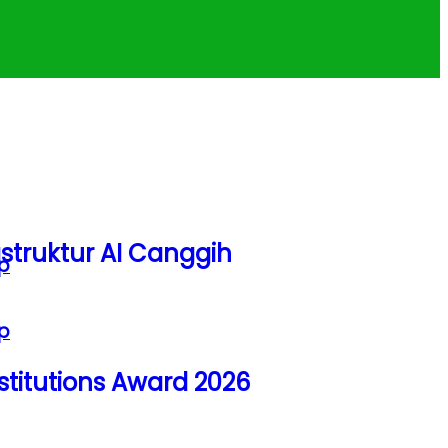
struktur AI Canggih
p
p
titutions Award 2026