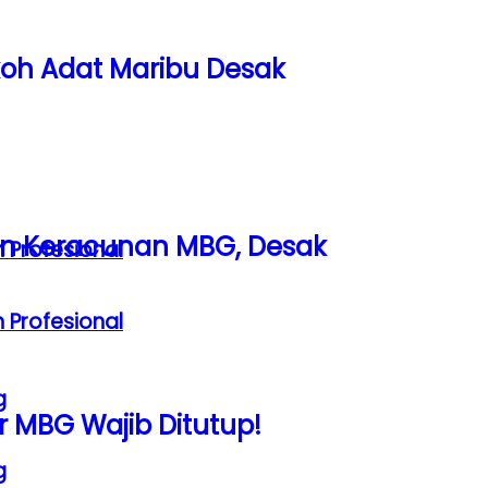
koh Adat Maribu Desak
n Keracunan MBG, Desak
 Profesional
 Profesional
g
 MBG Wajib Ditutup!
g