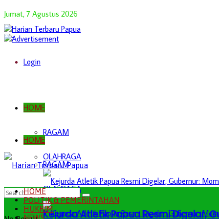
Jumat, 7 Agustus 2026
Login
HOME
RAGAM
HOME
OLAHRAGA
RAGAM
OLAHRAGA
HOME
POLITIK & PEMERINTAHAN
HUKRIM
Kejurda Atletik Papua Resmi Digelar,
NEWS