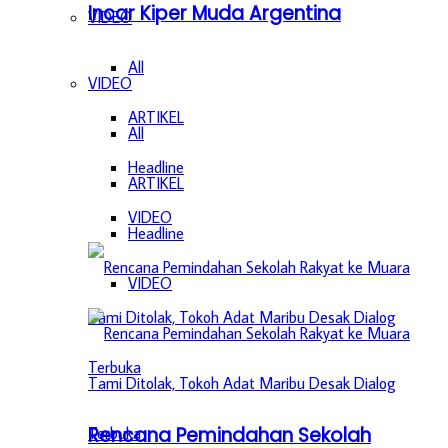
Incar Kiper Muda Argentina
VIDEO
All
VIDEO
ARTIKEL
All
Headline
ARTIKEL
VIDEO
Headline
VIDEO
Rencana Pemindahan Sekolah