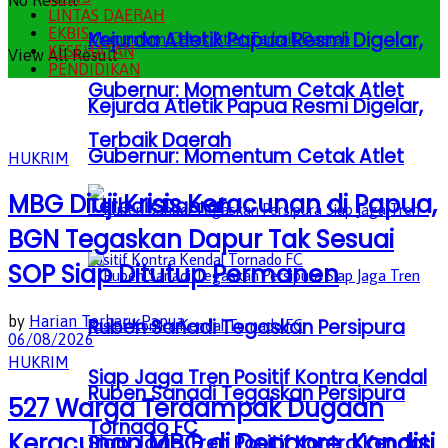
No Result
LINTAS DAERAH
EKBIS
Kejurda Atletik Papua Resmi Digelar,
KESEHATAN
View All Result
PENDIDIKAN
Gubernur: Momentum Cetak Atlet
Kejurda Atletik Papua Resmi Digelar,
Terbaik Daerah
Gubernur: Momentum Cetak Atlet
HUKRIM
MBG Diuji Krisis Keracunan di Papua,
Terbaik Daerah
BGN Tegaskan Dapur Tak Sesuai
SOP Siap Ditutup Permanen
by
Harian Terbaru Papua
Ruben Sanadi Tegaskan Persipura
06/08/2026
HUKRIM
Siap Jaga Tren Positif Kontra Kendal
Ruben Sanadi Tegaskan Persipura
527 Warga Terdampak Dugaan
Tornado FC
Keracunan MBG di Depapre, Kondisi
Siap Jaga Tren Positif Kontra Kendal