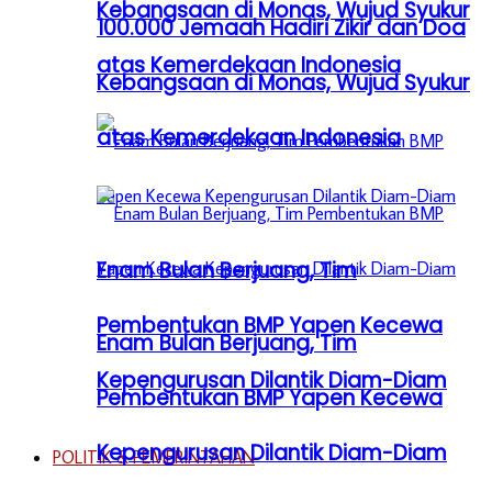
Kebangsaan di Monas, Wujud Syukur
100.000 Jemaah Hadiri Zikir dan Doa
atas Kemerdekaan Indonesia
Kebangsaan di Monas, Wujud Syukur
atas Kemerdekaan Indonesia
Enam Bulan Berjuang, Tim
Pembentukan BMP Yapen Kecewa
Enam Bulan Berjuang, Tim
Kepengurusan Dilantik Diam-Diam
Pembentukan BMP Yapen Kecewa
Kepengurusan Dilantik Diam-Diam
POLITIK & PEMERINTAHAN