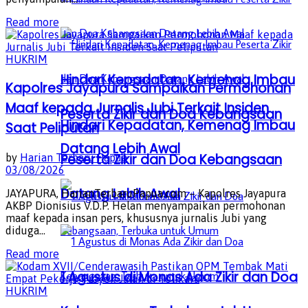
Details
Read more
HUKRIM
Hindari Kepadatan, Kemenag Imbau
Kapolres Jayapura Sampaikan Permohonan
Maaf kepada Jurnalis Jubi Terkait Insiden
Peserta Zikir dan Doa Kebangsaan
Hindari Kepadatan, Kemenag Imbau
Saat Peliputan
Datang Lebih Awal
Peserta Zikir dan Doa Kebangsaan
by
Harian Terbaru Papua
03/08/2026
Datang Lebih Awal
JAYAPURA, HarianTerbaruPapua.com – Kapolres Jayapura
AKBP Dionisius V.D.P. Helan menyampaikan permohonan
maaf kepada insan pers, khususnya jurnalis Jubi yang
diduga...
Details
Read more
1 Agustus di Monas Ada Zikir dan Doa
HUKRIM