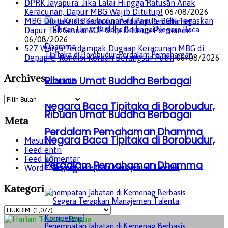
DPRK Jayapura: Jika Lalai Hingga Ratusan Anak
Keracunan, Dapur MBG Wajib Ditutup!
06/08/2026
MBG Diuji Krisis Keracunan di Papua, BGN Tegaskan
Dapur Tak Sesuai SOP Siap Ditutup Permanen
06/08/2026
527 Warga Terdampak Dugaan Keracunan MBG di
Depapre, Kondisi Korban Berangsur Pulih
06/08/2026
Archives
Ribuan Umat Buddha Berbagai
Archives
Negara Baca Tipitaka di Borobudur,
Ribuan Umat Buddha Berbagai
Meta
Perdalam Pemahaman Dhamma
Negara Baca Tipitaka di Borobudur,
Masuk
Feed entri
Feed komentar
Perdalam Pemahaman Dhamma
WordPress.org
Kategori
Kategori