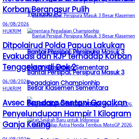
Korban Berangsur Pulih
Tornado FC
06/08/2026
HUKRIM
Ditpolairud Polda Papua Lakukan
Bantai Persipal, Persipura Masuk 3
Evakuasi dan RJP terhadap Korban
Tenggelam di Dok 2
Besar Klasemen Sementara
Bantai Persipal, Persipura Masuk 3
06/08/2026
Pegadaian Championhip
Besar Klasemen Sementara
HUKRIM
Avsec Bandara Sentani Gagalkan
Pegadaian Championhip
Penyelundupan Hampir 1 Kilogram
Ganja Kering