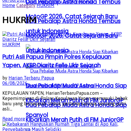
06/08/2026
Dua Pebalap Astra Honda Tembus
Home
Category
HUKRIM
MotoGP 2026, Catat Sejarah Baru
HUKRIM
Dua Pebalap Astra Honda Tembus
untuk Indonesia
MotoGP 2026, Catat Sejarah Baru
HUKRIM
untuk Indonesia
Putri Asli Papua Pimpin Polres Kepulauan
Yapen, AKBP Diaritz Felle Ukir Sejarah
by
Harian Terbaru Papua
06/08/2026
Dua Pebalap Muda Astra Honda Siap
KEPULAUAN YAPEN, HarianTerbaruPapua.com –
Kepemimpinan di Polres Kepulauan Yapen memasuki babak
Kibarkan Merah Putih di FIM JuniorGP
baru yang bersejarah. Untuk pertama kalinya, seorang putri
Dua Pebalap Muda Astra Honda Siap
asli...
Spanyol
Details
Kibarkan Merah Putih di FIM JuniorGP
Read more