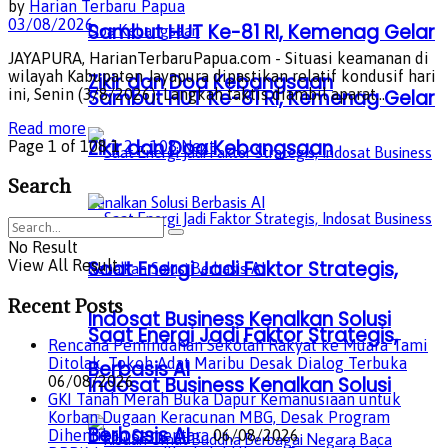
by
Harian Terbaru Papua
03/08/2026
Sambut HUT Ke-81 RI, Kemenag Gelar
JAYAPURA, HarianTerbaruPapua.com - Situasi keamanan di
wilayah Kabupaten Jayapura dipastikan relatif kondusif hari
Zikir dan Doa Kebangsaan
ini, Senin (3/8/2026). Langkah taktis diambil aparat...
Sambut HUT Ke-81 RI, Kemenag Gelar
Details
Read more
Zikir dan Doa Kebangsaan
Page 1 of 108
1
2
…
108
Next
Search
No Result
View All Result
Saat Energi Jadi Faktor Strategis,
Recent Posts
Indosat Business Kenalkan Solusi
Saat Energi Jadi Faktor Strategis,
Rencana Pemindahan Sekolah Rakyat ke Muara Tami
Ditolak, Tokoh Adat Maribu Desak Dialog Terbuka
Berbasis AI
Indosat Business Kenalkan Solusi
06/08/2026
GKI Tanah Merah Buka Dapur Kemanusiaan untuk
Korban Dugaan Keracunan MBG, Desak Program
Berbasis AI
Dihentikan Sementara
06/08/2026