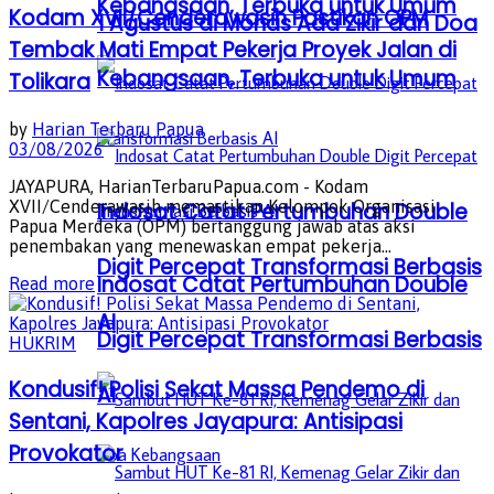
Kebangsaan, Terbuka untuk Umum
Kodam XVII/Cenderawasih Pastikan OPM
1 Agustus di Monas Ada Zikir dan Doa
Tembak Mati Empat Pekerja Proyek Jalan di
Kebangsaan, Terbuka untuk Umum
Tolikara
by
Harian Terbaru Papua
03/08/2026
JAYAPURA, HarianTerbaruPapua.com - Kodam
XVII/Cenderawasih memastikan Kelompok Organisasi
Indosat Catat Pertumbuhan Double
Papua Merdeka (OPM) bertanggung jawab atas aksi
penembakan yang menewaskan empat pekerja...
Digit Percepat Transformasi Berbasis
Indosat Catat Pertumbuhan Double
Details
Read more
AI
Digit Percepat Transformasi Berbasis
HUKRIM
Kondusif! Polisi Sekat Massa Pendemo di
AI
Sentani, Kapolres Jayapura: Antisipasi
Provokator