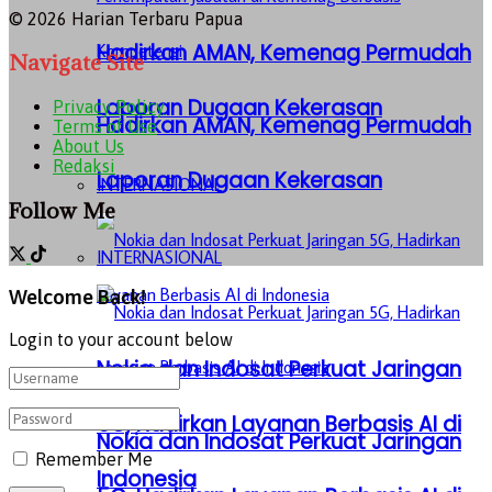
© 2026 Harian Terbaru Papua
Hadirkan AMAN, Kemenag Permudah
Navigate Site
Laporan Dugaan Kekerasan
Privacy Policy
Hadirkan AMAN, Kemenag Permudah
Terms of Use
About Us
Redaksi
Laporan Dugaan Kekerasan
INTERNASIONAL
Follow Me
INTERNASIONAL
Welcome Back!
Login to your account below
Nokia dan Indosat Perkuat Jaringan
5G, Hadirkan Layanan Berbasis AI di
Nokia dan Indosat Perkuat Jaringan
Remember Me
Indonesia