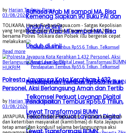
by
Harian Terbaru Papua
Bahasa Arab MI sampai MA, Bisa
Kemenag Siapkan 90 Buku PAI dan
03/08/2026
Unduh di sini!
TOLIKARA, HarianTerbaruPapua.com - Satgas Kepolisian
Bahasa Arab MI sampai MA, Bisa
yang tergabung dalam Operasi Damai Cartenz-2026
bersama Polres Tolikara dan Polsek illu bergerak cepat
melakukan...
Unduh di sini!
Details
Read more
HUKRIM
Polresta Jayapura Kota Kerahkan 1.432
Pendapatan Tembus Rp55,6 Triliun,
Personel, Aksi Berlangsung Aman dan Tertib
Telkomsel Perkuat Layanan Digital
Pendapatan Tembus Rp55,6 Triliun,
by
Harian Terbaru Papua
03/08/2026
Lewat Transformasi BUMN
Telkomsel Perkuat Layanan Digital
JAYAPURA, HarianTerbaruPapua.com - Situasi keamanan
dan ketertiban masyarakat (kamtibmas) di Kota Jayapura
tetap aman dan kondusif selama berlangsungnya aksi
Lewat Transformasi BUMN
penyampaian...