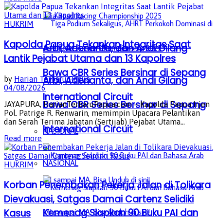
HUKRIM
Kapolda Papua Tekankan Integritas Saat
Arbi, Adenanta, dan Andi Gilang
Lantik Pejabat Utama dan 13 Kapolres
Bawa CBR Series Bersinar di Sepang
Arbi, Adenanta, dan Andi Gilang
by
Harian Terbaru Papua
04/08/2026
International Circuit
Bawa CBR Series Bersinar di Sepang
JAYAPURA, HarianTerbaruPapua.com – Kapolda Papua Irjen
Pol. Patrige R. Renwarin, memimpin Upacara Pelantikan
dan Serah Terima Jabatan (Sertijab) Pejabat Utama...
International Circuit
NASIONAL
Details
Read more
NASIONAL
HUKRIM
Korban Penembakan Pekerja Jalan di Tolikara
Dievakuasi, Satgas Damai Cartenz Selidiki
Kemenag Siapkan 90 Buku PAI dan
Kasus