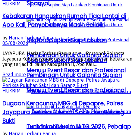
Spanyol
HUKRIM
Kebakaran Hanguskan Rumah Tiga Lantai di
Apo Kali, Penyebabnya Masih Selidiki
by
Harian Terbaru Papua
Dispora Supiori Siap Lakukan
05/08/2026
JAYAPURA, HarianTerbaruPapua.com - Personel Polresta
Pembinaan Untuk Galanita Supiori
Dispora Supiori Siap Lakukan
Jayapura Kota bergerak cepat merespons laporan kebakaran
yang terjadi di Jalan Kabupaten II, Apo Kali...
Menuju Event Besar dan Profesional
Pembinaan Untuk Galanita Supiori
Details
Read more
Menuju Event Besar dan Profesional
HUKRIM
Dugaan Keracunan MBG di Depapre, Polres
Jayapura Periksa Puluhan Saksi dan Barang
Bukti
Tuntaskan Musim IATC 2025, Pebalap
by
Harian Terbaru Papua