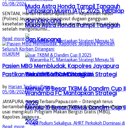
05/08/2026
Muda Astra Honda Tampil Tangguh
Tuntaskan Musim IATC 2025, Pebalap
SENTANI, HarianTerbaruPapua.com – Kepolisian Resor
(Polres) Jayapura terus mengusut dugaan gangguan
dan Kencang
kesehatan yang dialami ratusan warga, mayoritas pelajar,
Muda Astra Honda Tampil Tangguh
setelah mengonsumsi...
dan Kencang
Details
Read more
HUKRIM
Pasien MBG Membludak, Kapolres Jayapura
Wanamba FC Mantapkan Strategi
Pastikan Seluruh Korban Ditangani
by
Harian Terbaru Papua
Menuju 16 Besar TKBM & Dandim Cup II
05/08/2026
Wanamba FC Mantapkan Strategi
JAYAPURA, HarianTerbaruPapua.com – Ditengah terus
2025
Menuju 16 Besar TKBM & Dandim Cup II
bertambahnya warga yang mengalami gangguan kesehatan
usai mengikuti Program Makan Bergizi Gratis (MBG),
Kapolres Jayapura...
2025
Details
Read more