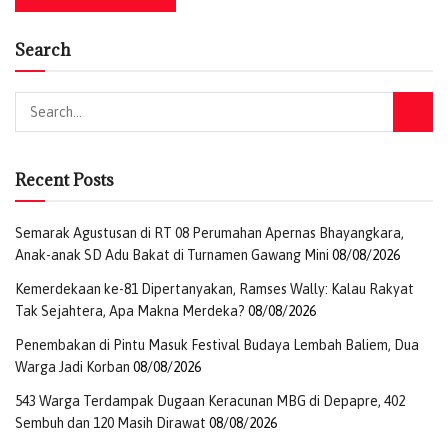
NVIDIA AI Technology Center.
Search
Vikram Sinha, President Director dan CEO Indosat
Ooredoo Hutchison, mengatakan, Indosat terus
berkembang untuk melayani pelanggan #LebihBaik
dengan memahami kebutuhan mereka secara lebih
mendalam dan menghadirkan pengalaman yang benar-
Recent Posts
benar berarti bagi mereka.
Semarak Agustusan di RT 08 Perumahan Apernas Bhayangkara,
Bersama Nokia dan NVIDIA, kami membangun fondasi
Anak-anak SD Adu Bakat di Turnamen Gawang Mini
08/08/2026
jaringan terintegrasi AI yang akan meningkatkan kualitas
konektivitas serta menghadirkan pengalaman digital
Kemerdekaan ke-81 Dipertanyakan, Ramses Wally: Kalau Rakyat
Tak Sejahtera, Apa Makna Merdeka?
08/08/2026
yang lebih lancar bagi setiap pelanggan.
Penembakan di Pintu Masuk Festival Budaya Lembah Baliem, Dua
“Kolaborasi ini memperkuat kesiapan kami melahirkan
Warga Jadi Korban
08/08/2026
inovasi digital berikutnya, sekaligus menegaskan
543 Warga Terdampak Dugaan Keracunan MBG di Depapre, 402
komitmen kami untuk memberdayakan Indonesia melalui
Sembuh dan 120 Masih Dirawat
08/08/2026
transformasi digital yang inklusif dan berkelanjutan,”