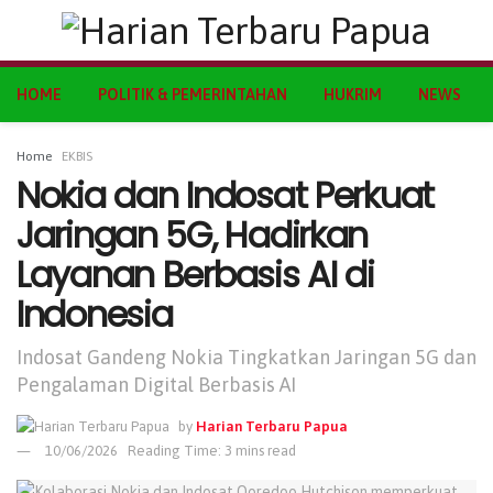
HOME
POLITIK & PEMERINTAHAN
HUKRIM
NEWS
Home
EKBIS
Nokia dan Indosat Perkuat
Jaringan 5G, Hadirkan
Layanan Berbasis AI di
Indonesia
Indosat Gandeng Nokia Tingkatkan Jaringan 5G dan
Pengalaman Digital Berbasis AI
by
Harian Terbaru Papua
10/06/2026
Reading Time: 3 mins read