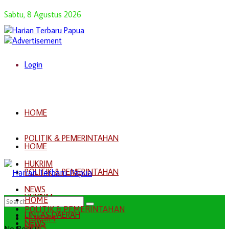
Sabtu, 8 Agustus 2026
Login
HOME
POLITIK & PEMERINTAHAN
HOME
HUKRIM
POLITIK & PEMERINTAHAN
NEWS
HUKRIM
HOME
POLITIK & PEMERINTAHAN
LINTAS DAERAH
HUKRIM
NEWS
NEWS