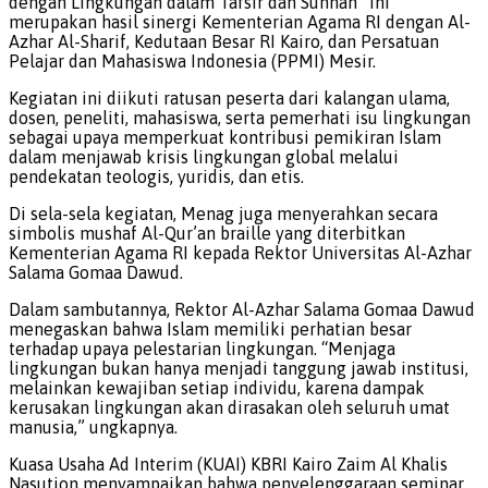
dengan Lingkungan dalam Tafsir dan Sunnah” ini
merupakan hasil sinergi Kementerian Agama RI dengan Al-
Azhar Al-Sharif, Kedutaan Besar RI Kairo, dan Persatuan
Pelajar dan Mahasiswa Indonesia (PPMI) Mesir.
Kegiatan ini diikuti ratusan peserta dari kalangan ulama,
dosen, peneliti, mahasiswa, serta pemerhati isu lingkungan
sebagai upaya memperkuat kontribusi pemikiran Islam
dalam menjawab krisis lingkungan global melalui
pendekatan teologis, yuridis, dan etis.
Di sela-sela kegiatan, Menag juga menyerahkan secara
simbolis mushaf Al-Qur’an braille yang diterbitkan
Kementerian Agama RI kepada Rektor Universitas Al-Azhar
Salama Gomaa Dawud.
Dalam sambutannya, Rektor Al-Azhar Salama Gomaa Dawud
menegaskan bahwa Islam memiliki perhatian besar
terhadap upaya pelestarian lingkungan. “Menjaga
lingkungan bukan hanya menjadi tanggung jawab institusi,
melainkan kewajiban setiap individu, karena dampak
kerusakan lingkungan akan dirasakan oleh seluruh umat
manusia,” ungkapnya.
Kuasa Usaha Ad Interim (KUAI) KBRI Kairo Zaim Al Khalis
Nasution menyampaikan bahwa penyelenggaraan seminar