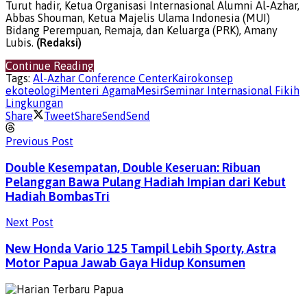
Turut hadir, Ketua Organisasi Internasional Alumni Al-Azhar,
Abbas Shouman, Ketua Majelis Ulama Indonesia (MUI)
Bidang Perempuan, Remaja, dan Keluarga (PRK), Amany
Lubis.
(Redaksi)
Continue Reading
Tags:
Al-Azhar Conference Center
Kairo
konsep
ekoteologi
Menteri Agama
Mesir
Seminar Internasional Fikih
Lingkungan
Share
Tweet
Share
Send
Send
Previous Post
Double Kesempatan, Double Keseruan: Ribuan
Pelanggan Bawa Pulang Hadiah Impian dari Kebut
Hadiah BombasTri
Next Post
New Honda Vario 125 Tampil Lebih Sporty, Astra
Motor Papua Jawab Gaya Hidup Konsumen