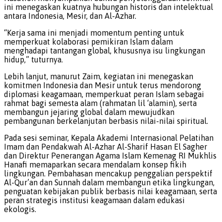
ini menegaskan kuatnya hubungan historis dan intelektual
antara Indonesia, Mesir, dan Al-Azhar.
“Kerja sama ini menjadi momentum penting untuk
memperkuat kolaborasi pemikiran Islam dalam
menghadapi tantangan global, khususnya isu lingkungan
hidup,” tuturnya.
Lebih lanjut, manurut Zaim, kegiatan ini menegaskan
komitmen Indonesia dan Mesir untuk terus mendorong
diplomasi keagamaan, memperkuat peran Islam sebagai
rahmat bagi semesta alam (rahmatan lil ‘alamin), serta
membangun jejaring global dalam mewujudkan
pembangunan berkelanjutan berbasis nilai-nilai spiritual.
Pada sesi seminar, Kepala Akademi Internasional Pelatihan
Imam dan Pendakwah Al-Azhar Al-Sharif Hasan El Sagher
dan Direktur Penerangan Agama Islam Kemenag RI Mukhlis
Hanafi memaparkan secara mendalam konsep fikih
lingkungan. Pembahasan mencakup penggalian perspektif
Al-Qur’an dan Sunnah dalam membangun etika lingkungan,
penguatan kebijakan publik berbasis nilai keagamaan, serta
peran strategis institusi keagamaan dalam edukasi
ekologis.