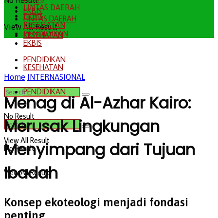
No Result
LINTAS DAERAH
EKBIS
EKBIS
LINTAS DAERAH
KESEHATAN
View All Result
PENDIDIKAN
KESEHATAN
EKBIS
PENDIDIKAN
KESEHATAN
Home
INTERNASIONAL
PENDIDIKAN
Menag di Al-Azhar Kairo:
No Result
Merusak Lingkungan
View All Result
Menyimpang dari Tujuan
No Result
Ibadah
View All Result
Konsep ekoteologi menjadi fondasi
penting