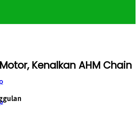
 Motor, Kenalkan AHM Chain
p
ggulan
p