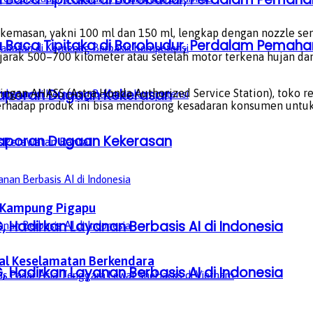
 kemasan, yakni 100 ml dan 150 ml, lengkap dengan nozzle se
a Baca Tipitaka di Borobudur, Perdalam Pem
rak 500–700 kilometer atau setelah motor terkena hujan da
aporan Dugaan Kekerasan
ringan AHASS (Astra Honda Authorized Service Station), toko 
rhadap produk ini bisa mendorong kesadaran konsumen untuk 
aporan Dugaan Kekerasan
s
Perawatan Rantai
 Kampung Pigapu
, Hadirkan Layanan Berbasis AI di Indonesia
oal Keselamatan Berkendara
, Hadirkan Layanan Berbasis AI di Indonesia