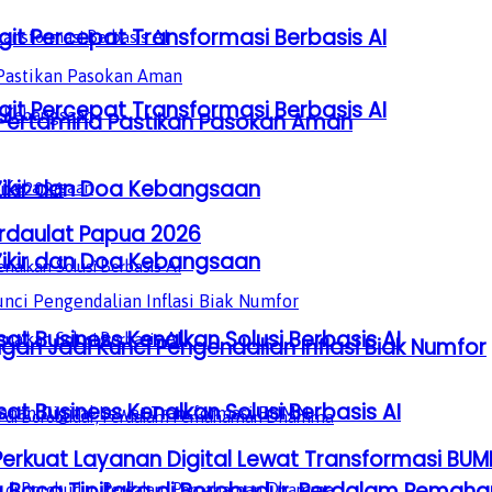
it Percepat Transformasi Berbasis AI
it Percepat Transformasi Berbasis AI
, Pertamina Pastikan Pasokan Aman
Zikir dan Doa Kebangsaan
erdaulat Papua 2026
Zikir dan Doa Kebangsaan
sat Business Kenalkan Solusi Berbasis AI
gan Jadi Kunci Pengendalian Inflasi Biak Numfor
sat Business Kenalkan Solusi Berbasis AI
Perkuat Layanan Digital Lewat Transformasi BUM
a Baca Tipitaka di Borobudur, Perdalam Pem