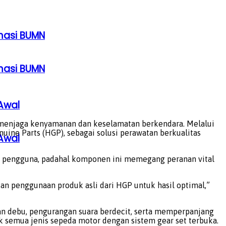
rmasi BUMN
rmasi BUMN
Awal
 menjaga kenyamanan dan keselamatan berkendara. Melalui
ne Parts (HGP), sebagai solusi perawatan berkualitas
Awal
eh pengguna, padahal komponen ini memegang peranan vital
kan penggunaan produk asli dari HGP untuk hasil optimal,”
an debu, pengurangan suara berdecit, serta memperpanjang
uk semua jenis sepeda motor dengan sistem gear set terbuka.