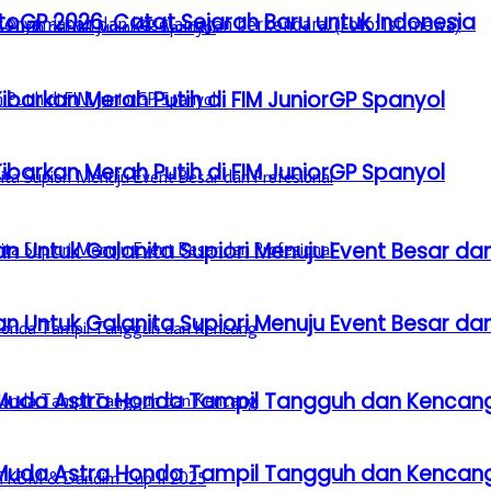
GP 2026, Catat Sejarah Baru untuk Indonesia
barkan Merah Putih di FIM JuniorGP Spanyol
barkan Merah Putih di FIM JuniorGP Spanyol
n Untuk Galanita Supiori Menuju Event Besar dan
n Untuk Galanita Supiori Menuju Event Besar dan
 Muda Astra Honda Tampil Tangguh dan Kencan
 Muda Astra Honda Tampil Tangguh dan Kencan