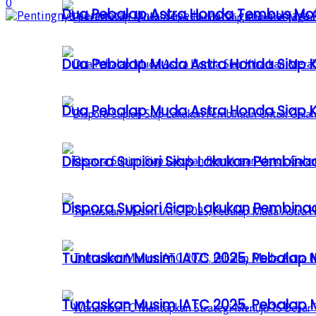
0
Dua Pebalap Astra Honda Tembus Moto
Dua Pebalap Muda Astra Honda Siap Ki
Dua Pebalap Muda Astra Honda Siap Ki
Dispora Supiori Siap Lakukan Pembinaa
Dispora Supiori Siap Lakukan Pembinaa
Tuntaskan Musim IATC 2025, Pebalap
Tuntaskan Musim IATC 2025, Pebalap