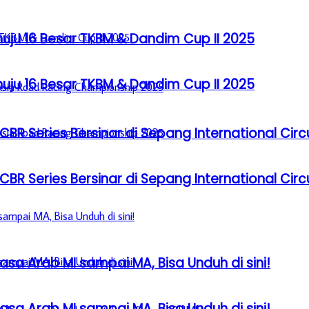
u 16 Besar TKBM & Dandim Cup II 2025
u 16 Besar TKBM & Dandim Cup II 2025
BR Series Bersinar di Sepang International Circ
BR Series Bersinar di Sepang International Circ
sa Arab MI sampai MA, Bisa Unduh di sini!
sa Arab MI sampai MA, Bisa Unduh di sini!