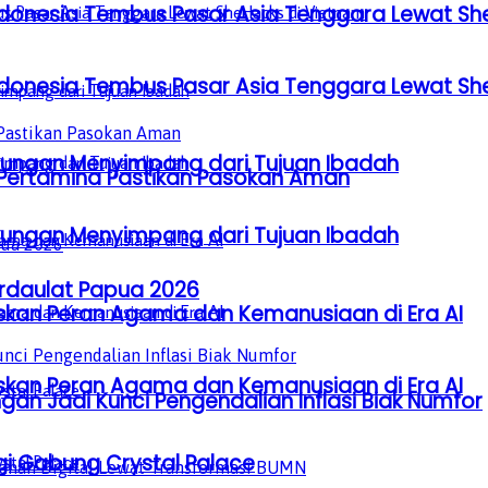
donesia Tembus Pasar Asia Tenggara Lewat Sh
donesia Tembus Pasar Asia Tenggara Lewat Sh
gkungan Menyimpang dari Tujuan Ibadah
, Pertamina Pastikan Pasokan Aman
gkungan Menyimpang dari Tujuan Ibadah
erdaulat Papua 2026
laskan Peran Agama dan Kemanusiaan di Era AI
laskan Peran Agama dan Kemanusiaan di Era AI
gan Jadi Kunci Pengendalian Inflasi Biak Numfor
gi Gabung Crystal Palace