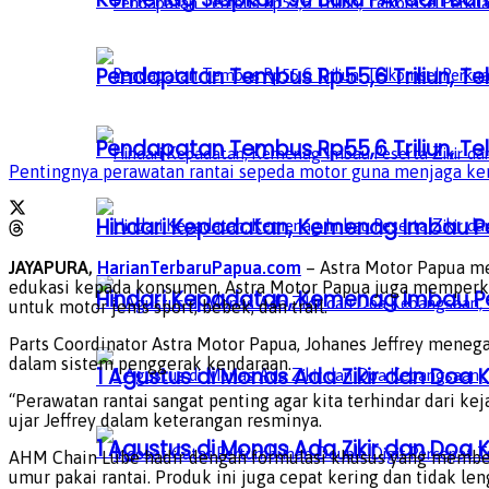
Pendapatan Tembus Rp55,6 Triliun, Te
Pendapatan Tembus Rp55,6 Triliun, Te
Pentingnya perawatan rantai sepeda motor guna menjaga ke
Hindari Kepadatan, Kemenag Imbau Pe
JAYAPURA,
HarianTerbaruPapua.com
– Astra Motor Papua m
edukasi kepada konsumen, Astra Motor Papua juga memperken
Hindari Kepadatan, Kemenag Imbau Pe
untuk motor jenis sport, bebek, dan trail.
Parts Coordinator Astra Motor Papua, Johanes Jeffrey mene
dalam sistem penggerak kendaraan.
1 Agustus di Monas Ada Zikir dan Do
“Perawatan rantai sangat penting agar kita terhindar dari k
ujar Jeffrey dalam keterangan resminya.
1 Agustus di Monas Ada Zikir dan Do
AHM Chain Lube hadir dengan formulasi khusus yang memberi
umur pakai rantai. Produk ini juga cepat kering dan tidak l