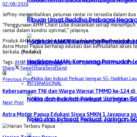
02/08/2026
Jeffrey menambahkan, pelumas rantai ini tersedia dalam dua
Ribuan Umat Buddha Berbagai Negar
“Penggunaan AHM Chain Lube disarankan setiap menempuh ja
rantai dalam kondisi optimal,” jelasnya.
Hadirkan AMAN, Kemenag Permudah L
Produk AHM Chain Lube saat ini sudah tersedia di seluruh ja
Astra Motor Papua berharap edukasi dan kemudahan akses te
berkala.
(Redaksi)
Hadirkan AMAN, Kemenag Permudah L
Tags:
AHM Chain Lube
Astra Motor Papua
Honda Genuine Part
INTERNASIONAL
Share
Tweet
Share
Send
Send
Previous Post
INTERNASIONAL
Kebersamaan TNI dan Warga Warnai TMMD ke-124 di
Nokia dan Indosat Perkuat Jaringan 5G
Next Post
Astra Motor Papua Edukasi Siswa SMKN 1 Jayapura s
Nokia dan Indosat Perkuat Jaringan 5G