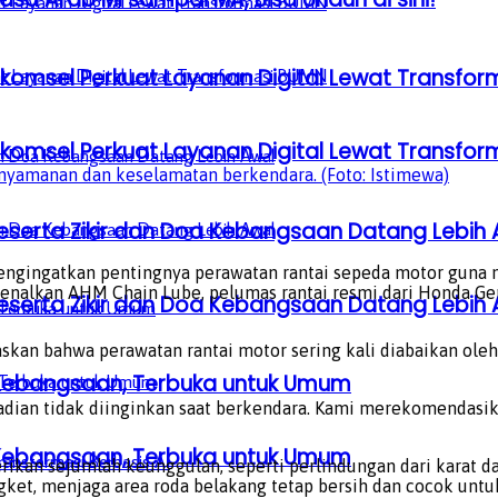
lkomsel Perkuat Layanan Digital Lewat Transfo
lkomsel Perkuat Layanan Digital Lewat Transfo
nyamanan dan keselamatan berkendara. (Foto: Istimewa)
serta Zikir dan Doa Kebangsaan Datang Lebih 
engingatkan pentingnya perawatan rantai sepeda motor guna
alkan AHM Chain Lube, pelumas rantai resmi dari Honda Genui
serta Zikir dan Doa Kebangsaan Datang Lebih 
gaskan bahwa perawatan rantai motor sering kali diabaikan ol
a Kebangsaan, Terbuka untuk Umum
ejadian tidak diinginkan saat berkendara. Kami merekomendasi
a Kebangsaan, Terbuka untuk Umum
kan sejumlah keunggulan, seperti perlindungan dari karat d
engket, menjaga area roda belakang tetap bersih dan cocok unt