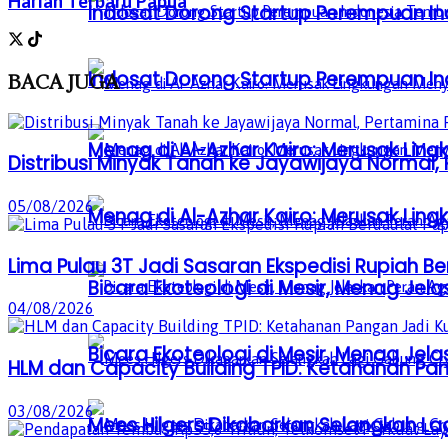
Harian Terbaru Papua
Indosat Dorong Startup Perempuan In
Indosat Dorong Startup Perempuan In
BACA
JUGA
Menag di Al-Azhar Kairo: Merusak Lin
Distribusi Minyak Tanah ke Jayawijaya Normal
05/08/2026
Menag di Al-Azhar Kairo: Merusak Lin
Lima Pulau 3T Jadi Sasaran Ekspedisi Rupiah B
Bicara Ekoteologi di Mesir, Menag Je
04/08/2026
Bicara Ekoteologi di Mesir, Menag Je
HLM dan Capacity Building TPID: Ketahanan Pan
03/08/2026
Mees Hilgers Dikabarkan Selangkah La