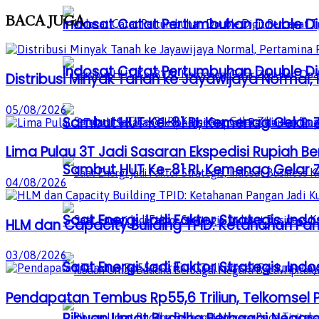
BACA
JUGA
Indosat Catat Pertumbuhan Double Dig
Indosat Catat Pertumbuhan Double Dig
Distribusi Minyak Tanah ke Jayawijaya Normal
05/08/2026
Sambut HUT Ke-81 RI, Kemenag Gelar 
Lima Pulau 3T Jadi Sasaran Ekspedisi Rupiah B
Sambut HUT Ke-81 RI, Kemenag Gelar 
04/08/2026
Saat Energi Jadi Faktor Strategis, Indo
HLM dan Capacity Building TPID: Ketahanan Pan
03/08/2026
Saat Energi Jadi Faktor Strategis, Indo
Pendapatan Tembus Rp55,6 Triliun, Telkomsel 
Ribuan Umat Buddha Berbagai Negar