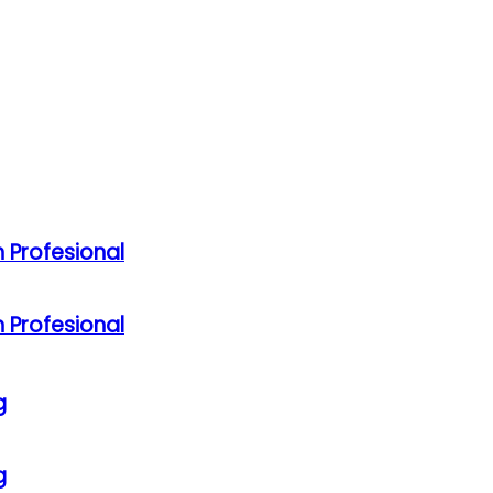
 Profesional
 Profesional
g
g