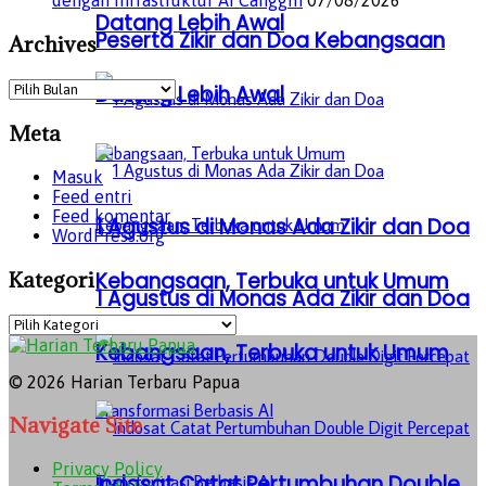
dengan Infrastruktur AI Canggih
07/08/2026
Datang Lebih Awal
Peserta Zikir dan Doa Kebangsaan
Archives
Archives
Datang Lebih Awal
Meta
Masuk
Feed entri
Feed komentar
1 Agustus di Monas Ada Zikir dan Doa
WordPress.org
Kategori
Kebangsaan, Terbuka untuk Umum
1 Agustus di Monas Ada Zikir dan Doa
Kategori
Kebangsaan, Terbuka untuk Umum
© 2026 Harian Terbaru Papua
Navigate Site
Privacy Policy
Indosat Catat Pertumbuhan Double