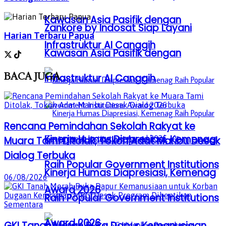
Kawasan Asia Pasifik dengan
Zankore by Indosat Siap Layani
Harian Terbaru Papua
Infrastruktur AI Canggih
Kawasan Asia Pasifik dengan
BACA
JUGA
Infrastruktur AI Canggih
Rencana Pemindahan Sekolah Rakyat ke
Kinerja Humas Diapresiasi, Kemenag
Muara Tami Ditolak, Tokoh Adat Maribu Desak
Dialog Terbuka
Raih Popular Government Institutions
Kinerja Humas Diapresiasi, Kemenag
06/08/2026
Award 2026
Raih Popular Government Institutions
Award 2026
GKI Tanah Merah Buka Dapur Kemanusiaan