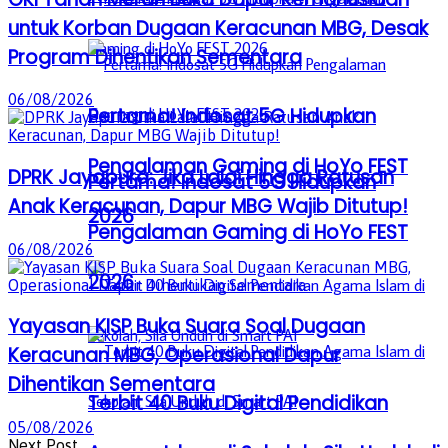
untuk Korban Dugaan Keracunan MBG, Desak
Program Dihentikan Sementara
06/08/2026
Pertama! Indosat 5G Hidupkan
Pengalaman Gaming di HoYo FEST
DPRK Jayapura: Jika Lalai Hingga Ratusan
Pertama! Indosat 5G Hidupkan
Anak Keracunan, Dapur MBG Wajib Ditutup!
2026
Pengalaman Gaming di HoYo FEST
06/08/2026
2026
Yayasan KISP Buka Suara Soal Dugaan
Keracunan MBG, Operasional Dapur
Dihentikan Sementara
Terbit 40 Buku Digital Pendidikan
05/08/2026
Next Post