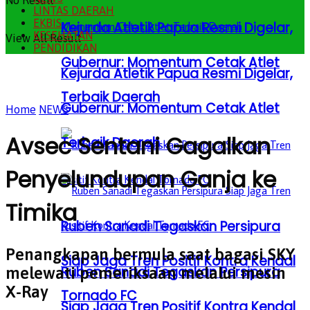
No Result
LINTAS DAERAH
EKBIS
Kejurda Atletik Papua Resmi Digelar,
KESEHATAN
View All Result
PENDIDIKAN
Gubernur: Momentum Cetak Atlet
Kejurda Atletik Papua Resmi Digelar,
Terbaik Daerah
Gubernur: Momentum Cetak Atlet
Home
NEWS
Avsec Sentani Gagalkan
Terbaik Daerah
Penyelundupan Ganja ke
Timika
Ruben Sanadi Tegaskan Persipura
Penangkapan bermula saat bagasi SKY
Siap Jaga Tren Positif Kontra Kendal
Ruben Sanadi Tegaskan Persipura
melewati pemeriksaan melalui mesin
X-Ray
Tornado FC
Siap Jaga Tren Positif Kontra Kendal