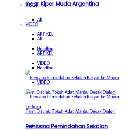
Incar Kiper Muda Argentina
VIDEO
All
VIDEO
ARTIKEL
All
Headline
ARTIKEL
VIDEO
Headline
VIDEO
Rencana Pemindahan Sekolah