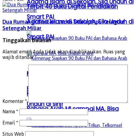
Agama Islam di Sekolah, Sila Unduh di
Terbit 40 Buku Digital Pendidikan
Smart PAI
Agama Islam di Sekolah, Sila Unduh di
Dua Rumah di Sentani Ludes Dilalap Api, Kerugian
Setengah Miliar
Smart PAI
Tinggalkan Balasan
Alamat email Anda tidak akan dipublikasikan.
Ruas yang
wajib ditandai
*
Kemenag Siapkan 90 Buku PAI dan
Bahasa Arab MI sampai MA, Bisa
Kemenag Siapkan 90 Buku PAI dan
Komentar
*
Unduh di sini!
Bahasa Arab MI sampai MA, Bisa
Nama
*
Email
*
Unduh di sini!
Situs Web