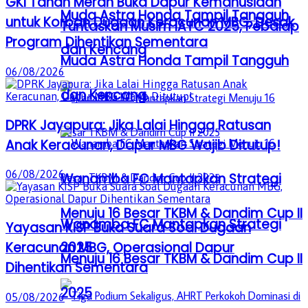
GKI Tanah Merah Buka Dapur Kemanusiaan
Muda Astra Honda Tampil Tangguh
untuk Korban Dugaan Keracunan MBG, Desak
Tuntaskan Musim IATC 2025, Pebalap
Program Dihentikan Sementara
dan Kencang
Muda Astra Honda Tampil Tangguh
06/08/2026
dan Kencang
DPRK Jayapura: Jika Lalai Hingga Ratusan
Anak Keracunan, Dapur MBG Wajib Ditutup!
06/08/2026
Wanamba FC Mantapkan Strategi
Menuju 16 Besar TKBM & Dandim Cup II
Wanamba FC Mantapkan Strategi
Yayasan KISP Buka Suara Soal Dugaan
2025
Keracunan MBG, Operasional Dapur
Menuju 16 Besar TKBM & Dandim Cup II
Dihentikan Sementara
2025
05/08/2026