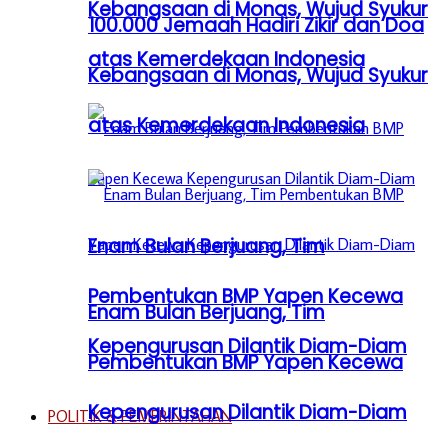
Kebangsaan di Monas, Wujud Syukur
100.000 Jemaah Hadiri Zikir dan Doa
atas Kemerdekaan Indonesia
Kebangsaan di Monas, Wujud Syukur
atas Kemerdekaan Indonesia
Enam Bulan Berjuang, Tim
Pembentukan BMP Yapen Kecewa
Enam Bulan Berjuang, Tim
Kepengurusan Dilantik Diam-Diam
Pembentukan BMP Yapen Kecewa
Kepengurusan Dilantik Diam-Diam
POLITIK & PEMERINTAHAN