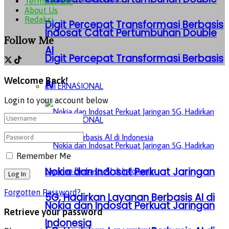
Terms of Use
About Us
Redaksi
Digit Percepat Transformasi Berbasis
Indosat Catat Pertumbuhan Double
Follow Me
AI
Digit Percepat Transformasi Berbasis
Welcome Back!
AI
INTERNASIONAL
Login to your account below
INTERNASIONAL
Remember Me
Nokia dan Indosat Perkuat Jaringan
Forgotten Password?
5G, Hadirkan Layanan Berbasis AI di
Nokia dan Indosat Perkuat Jaringan
Retrieve your password
Indonesia