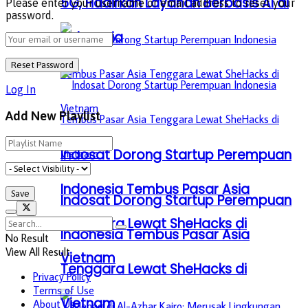
5G, Hadirkan Layanan Berbasis AI di
Please enter your username or email address to reset your
password.
Indonesia
Log In
Add New Playlist
Indosat Dorong Startup Perempuan
Indonesia Tembus Pasar Asia
Indosat Dorong Startup Perempuan
Tenggara Lewat SheHacks di
Indonesia Tembus Pasar Asia
No Result
View All Result
Vietnam
Tenggara Lewat SheHacks di
Privacy Policy
Terms of Use
Vietnam
About Us