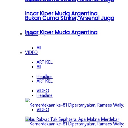
Incar Kiper Muda Argentina
Bukan Cuma Striker, Arsenal Juga
Incar Kiper Muda Argentina
VIDEO
All
VIDEO
ARTIKEL
All
Headline
ARTIKEL
VIDEO
Headline
VIDEO