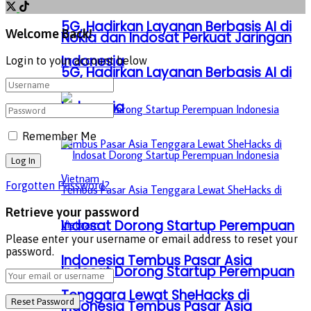
5G, Hadirkan Layanan Berbasis AI di
Welcome Back!
Nokia dan Indosat Perkuat Jaringan
Indonesia
Login to your account below
5G, Hadirkan Layanan Berbasis AI di
Indonesia
Remember Me
Forgotten Password?
Retrieve your password
Indosat Dorong Startup Perempuan
Please enter your username or email address to reset your
password.
Indonesia Tembus Pasar Asia
Indosat Dorong Startup Perempuan
Tenggara Lewat SheHacks di
Indonesia Tembus Pasar Asia