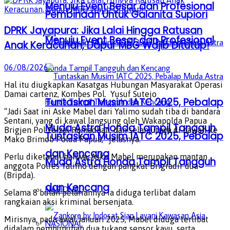
Menuju Event Besar dan Profesional
Pembinaan Untuk Galanita Supiori
DPRK Jayapura: Jika Lalai Hingga Ratusan
Menuju Event Besar dan Profesional
Anak Keracunan, Dapur MBG Wajib Ditutup!
06/08/2026
Hal itu diugkapkan Kasatgas Hubungan Masyarakat Operasi
Damai cartenz, Kombes Pol. Yusuf Sutejo
Tuntaskan Musim IATC 2025, Pebalap
“Jadi Saat ini Aske Mabel dari Yalimo sudah tiba di bandara
Sentani, yang di kawal langsung oleh Wakapolda Papua
Muda Astra Honda Tampil Tangguh
Brigjen Pol Faizal Ramadhan, dan selanjutnya di bawah ke
Tuntaskan Musim IATC 2025, Pebalap
Mako Brimob Polda Papua,” jelasnya.
dan Kencang
Perlu diketahui bahwa, Aske Mabel merupakan mantan
Muda Astra Honda Tampil Tangguh
anggota Polres Yalimo dengan pangkat Brigradir dua
(Bripda).
dan Kencang
NASIONAL
Selama 8 bulan pelariannya ia diduga terlibat dalam
rangkaian aksi kriminal bersenjata.
Mirisnya, pada awal Januari 2025, Mabel diduga terlibat
NASIONAL
didalam pembunuhan dua tukang sensor kayu, serta