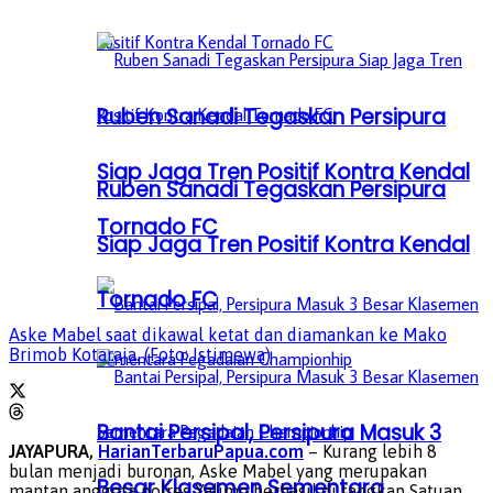
Ruben Sanadi Tegaskan Persipura
Siap Jaga Tren Positif Kontra Kendal
Ruben Sanadi Tegaskan Persipura
Tornado FC
Siap Jaga Tren Positif Kontra Kendal
Tornado FC
Aske Mabel saat dikawal ketat dan diamankan ke Mako
Brimob Kotaraja. (Foto: Istimewa)
Bantai Persipal, Persipura Masuk 3
JAYAPURA,
HarianTerbaruPapua.com
– Kurang lebih 8
bulan menjadi buronan, Aske Mabel yang merupakan
Besar Klasemen Sementara
mantan anggota polres Yalimo berhasil di tangkap Satuan