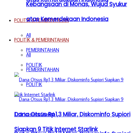
Kebangsaan di Monas, Wujud Syukur
atas Kemerdekaan Indonesia
POLITIK & PEMERINTAHAN
All
POLITIK & PEMERINTAHAN
PEMERINTAHAN
All
POLITIK
PEMERINTAHAN
POLITIK
Dana Otsus Rp1,3 Miliar, Diskominfo Supiori
Siapkan 9 Titik Internet Starlink