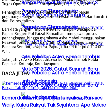
Bantai Persipal, Persipura Masuk 3
Tugas Operasi Damai Kartenz pada, Rabu (19/2/2025).
Pegadaian Championhip
Penangkapan tersebut dilakukan di Yalimo, papua
Besar Klasemen Sementara
pegununganpegunungan, setelah Aske Mabel melarikan diri
dari Polres Yalimo.
Pegadaian Championhip
Dari data yang dihimpun iNews.id, tampak Wakapolda
Papua, Brigjen Pol Faizal Ramadhani mengawal proses
penangkapan, hingga membawa Aske Mabel menggunakan
Pesawat jenis Pilatus dari Yalimo, Papua Pengunungan ke
Bandara Sentani, Jayapura, Papua, tiba sekitar pukul 14:00
WIT.
Dua Pebalap Astra Honda Tembus
Selanjutnya Aske Mabel dibawa ke Mako Brimob Polda
Papua, di Kotaraja, Kota Jayapura.
MotoGP 2026, Catat Sejarah Baru
Dua Pebalap Astra Honda Tembus
BACA
JUGA
untuk Indonesia
MotoGP 2026, Catat Sejarah Baru
untuk Indonesia
Kemerdekaan ke-81 Dipertanyakan, Ramses
Wally: Kalau Rakyat Tak Sejahtera, Apa Makna