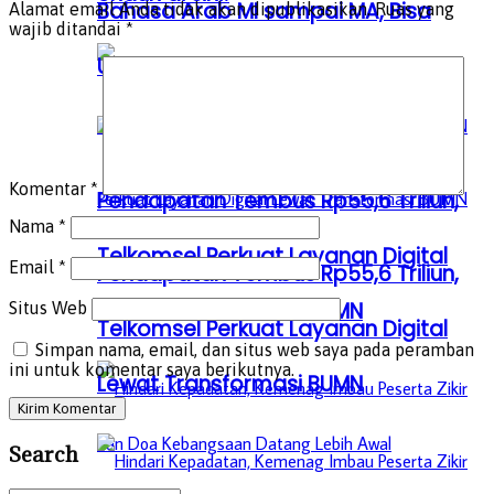
Bahasa Arab MI sampai MA, Bisa
Alamat email Anda tidak akan dipublikasikan.
Ruas yang
wajib ditandai
*
Unduh di sini!
Komentar
*
Pendapatan Tembus Rp55,6 Triliun,
Nama
*
Telkomsel Perkuat Layanan Digital
Email
*
Pendapatan Tembus Rp55,6 Triliun,
Lewat Transformasi BUMN
Situs Web
Telkomsel Perkuat Layanan Digital
Simpan nama, email, dan situs web saya pada peramban
ini untuk komentar saya berikutnya.
Lewat Transformasi BUMN
Search