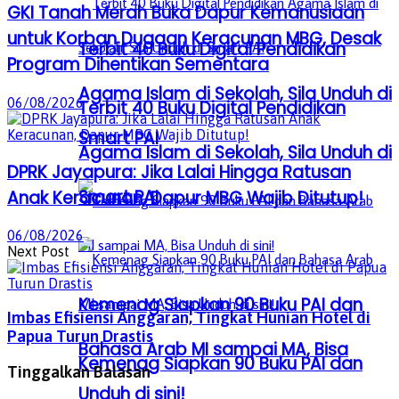
GKI Tanah Merah Buka Dapur Kemanusiaan
untuk Korban Dugaan Keracunan MBG, Desak
Terbit 40 Buku Digital Pendidikan
Program Dihentikan Sementara
Agama Islam di Sekolah, Sila Unduh di
06/08/2026
Terbit 40 Buku Digital Pendidikan
Smart PAI
Agama Islam di Sekolah, Sila Unduh di
DPRK Jayapura: Jika Lalai Hingga Ratusan
Smart PAI
Anak Keracunan, Dapur MBG Wajib Ditutup!
06/08/2026
Next Post
Kemenag Siapkan 90 Buku PAI dan
Imbas Efisiensi Anggaran, Tingkat Hunian Hotel di
Papua Turun Drastis
Bahasa Arab MI sampai MA, Bisa
Kemenag Siapkan 90 Buku PAI dan
Tinggalkan Balasan
Unduh di sini!