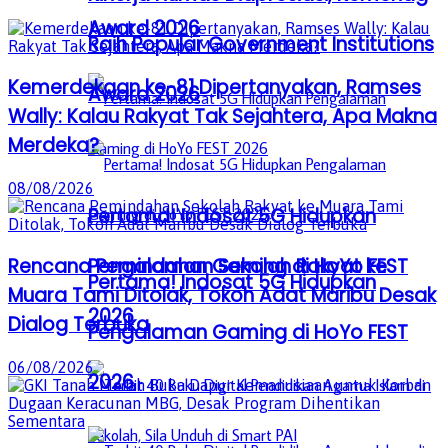
Award 2026
Raih Popular Government Institutions
Kemerdekaan ke-81 Dipertanyakan, Ramses
Award 2026
Wally: Kalau Rakyat Tak Sejahtera, Apa Makna
Merdeka?
08/08/2026
Pertama! Indosat 5G Hidupkan
Pengalaman Gaming di HoYo FEST
Rencana Pemindahan Sekolah Rakyat ke
Pertama! Indosat 5G Hidupkan
Muara Tami Ditolak, Tokoh Adat Maribu Desak
2026
Dialog Terbuka
Pengalaman Gaming di HoYo FEST
06/08/2026
2026