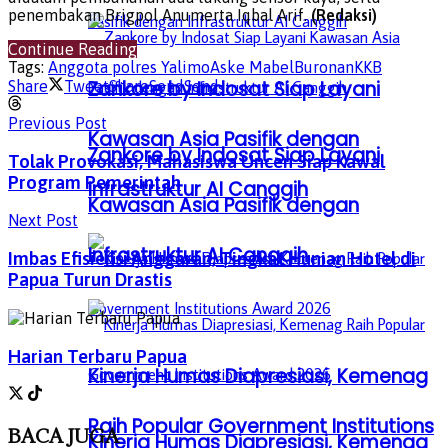
penembakan Brigpol Anumerta Iqbal Arif.
(Redaksi)
Continue Reading
Tags:
Anggota polres Yalimo
Aske Mabel
Buronan
KKB
Zankore by Indosat Siap Layani
Share
Tweet
Share
Send
Send
Previous Post
Kawasan Asia Pasifik dengan
Zankore by Indosat Siap Layani
Tolak Provokasi, Mahasiswa Uncen Siap Kawal
Program Pemerintah
Infrastruktur AI Canggih
Kawasan Asia Pasifik dengan
Next Post
Infrastruktur AI Canggih
Imbas Efisiensi Anggaran, Tingkat Hunian Hotel di
Papua Turun Drastis
Harian Terbaru Papua
Kinerja Humas Diapresiasi, Kemenag
Raih Popular Government Institutions
BACA
JUGA
Kinerja Humas Diapresiasi, Kemenag