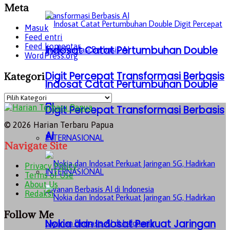
Meta
Masuk
Feed entri
Feed komentar
Indosat Catat Pertumbuhan Double
WordPress.org
Digit Percepat Transformasi Berbasis
Kategori
Indosat Catat Pertumbuhan Double
Kategori
AI
Digit Percepat Transformasi Berbasis
© 2026 Harian Terbaru Papua
AI
INTERNASIONAL
Navigate Site
Privacy Policy
INTERNASIONAL
Terms of Use
About Us
Redaksi
Follow Me
Nokia dan Indosat Perkuat Jaringan