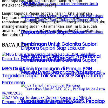
beberapa hari lalu Kapolres dan Dandim sudah
Spanyol
melaksanakan razia alat perang.
Lanjut Kapolda Papua Tengah, hari ini kita lanjutkan
kegiatan razia alat perang kembali namun dengan target
tambahan yaitu panglima-panglima perang dari kedua kubu
masing-masing sudah kita amankan, saat ini kita sudah
amankan 3 orang yakni 1 orang dari kubu 02 dan 2 orang
Dispora Supiori Siap Lakukan
dari kubu 01.
Pembinaan Untuk Galanita Supiori
BACA
JUGA
Dispora Supiori Siap Lakukan
Menuju Event Besar dan Profesional
Pembinaan Untuk Galanita Supiori
MBG Diuji Krisis Keracunan di Papua, BGN
Menuju Event Besar dan Profesional
Tegaskan Dapur Tak Sesuai SOP Siap Ditutup
Permanen
06/08/2026
Tuntaskan Musim IATC 2025, Pebalap