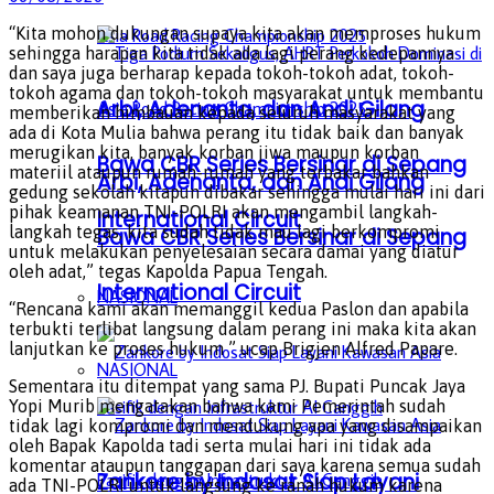
“Kita mohon dukungan supaya kita akan memproses hukum
sehingga harapan kita tidak ada lagi perang kedepannya
dan saya juga berharap kepada tokoh-tokoh adat, tokoh-
tokoh agama dan tokoh-tokoh masyarakat untuk membantu
Arbi, Adenanta, dan Andi Gilang
memberikan himbauan kepada seluruh masyarakat yang
ada di Kota Mulia bahwa perang itu tidak baik dan banyak
merugikan kita, banyak korban jiwa maupun korban
Bawa CBR Series Bersinar di Sepang
materiil ataupun rumah-rumah yang terbakar bahkan
Arbi, Adenanta, dan Andi Gilang
gedung sekolah kitapun dibakar sehingga mulai hari ini dari
pihak keamanan TNI-POLRI akan mengambil langkah-
International Circuit
langkah tegas, kita sudah tidak mau lagi berkompromi
Bawa CBR Series Bersinar di Sepang
untuk melakukan penyelesaian secara damai yang diatur
oleh adat,” tegas Kapolda Papua Tengah.
International Circuit
NASIONAL
“Rencana kami akan memanggil kedua Paslon dan apabila
terbukti terlibat langsung dalam perang ini maka kita akan
lanjutkan ke proses hukum ” ucap Brigjen Alfred Papare.
NASIONAL
Sementara itu ditempat yang sama PJ. Bupati Puncak Jaya
Yopi Murib mengatakan bahwa kami Pemerintah sudah
tidak lagi kompromi dan mendukung apa yang disampaikan
oleh Bapak Kapolda tadi serta mulai hari ini tidak ada
komentar ataupun tanggapan dari saya karena semua sudah
Zankore by Indosat Siap Layani
ada TNI-POLRI untuk langsung ke ranah hukum karena