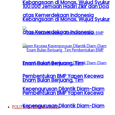
Kebangsaan di Monas, Wujud Syukur
100.000 Jemaah Hadiri Zikir dan Doa
atas Kemerdekaan Indonesia
Kebangsaan di Monas, Wujud Syukur
atas Kemerdekaan Indonesia
Enam Bulan Berjuang, Tim
Pembentukan BMP Yapen Kecewa
Enam Bulan Berjuang, Tim
Kepengurusan Dilantik Diam-Diam
Pembentukan BMP Yapen Kecewa
Kepengurusan Dilantik Diam-Diam
POLITIK & PEMERINTAHAN