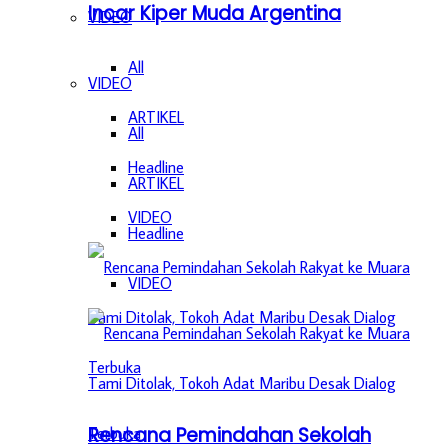
Incar Kiper Muda Argentina
VIDEO
All
VIDEO
ARTIKEL
All
Headline
ARTIKEL
VIDEO
Headline
VIDEO
Rencana Pemindahan Sekolah