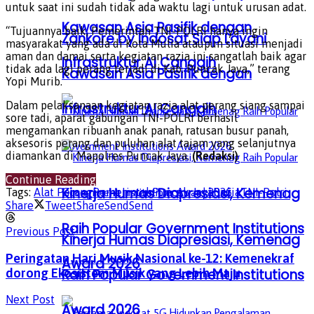
untuk saat ini sudah tidak ada waktu lagi untuk urusan adat.
Kawasan Asia Pasifik dengan
“Tujuannya baik, Pemerintah TNI-POLRI hanya ingin
Zankore by Indosat Siap Layani
masyarakat yang ada di Kota Mulia ataupun situasi menjadi
aman dan damai serta kegiatan razia ini sangatlah baik agar
Infrastruktur AI Canggih
tidak ada lagi perang terjadi di Kab. Puncak Jaya,” terang
Kawasan Asia Pasifik dengan
Yopi Murib.
Dalam pelaksanaan kegiatan razia alat perang siang sampai
Infrastruktur AI Canggih
sore tadi, aparat gabungan TNI-POLRI berhasil
mengamankan ribuanh anak panah, ratusan busur panah,
aksesoris perang dan puluhan alat tajam yang selanjutnya
diamankan di Mapolres Puncak Jaya.
(Redaksi)
Continue Reading
Kinerja Humas Diapresiasi, Kemenag
Tags:
Alat Perang
Pemerintah
Puncak Jaya
Razia
TNI-Polri
Share
Tweet
Share
Send
Send
Raih Popular Government Institutions
Previous Post
Kinerja Humas Diapresiasi, Kemenag
Peringatan Hari Musik Nasional ke-12: Kemenekraf
Award 2026
dorong Ekosistem Musik yang Lebih Maju
Raih Popular Government Institutions
Next Post
Award 2026