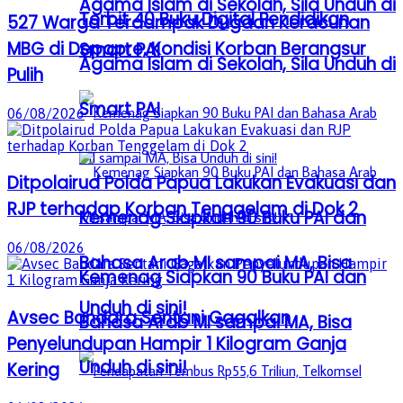
Agama Islam di Sekolah, Sila Unduh di
Terbit 40 Buku Digital Pendidikan
527 Warga Terdampak Dugaan Keracunan
MBG di Depapre, Kondisi Korban Berangsur
Smart PAI
Agama Islam di Sekolah, Sila Unduh di
Pulih
Smart PAI
06/08/2026
Ditpolairud Polda Papua Lakukan Evakuasi dan
RJP terhadap Korban Tenggelam di Dok 2
Kemenag Siapkan 90 Buku PAI dan
06/08/2026
Bahasa Arab MI sampai MA, Bisa
Kemenag Siapkan 90 Buku PAI dan
Unduh di sini!
Avsec Bandara Sentani Gagalkan
Bahasa Arab MI sampai MA, Bisa
Penyelundupan Hampir 1 Kilogram Ganja
Unduh di sini!
Kering