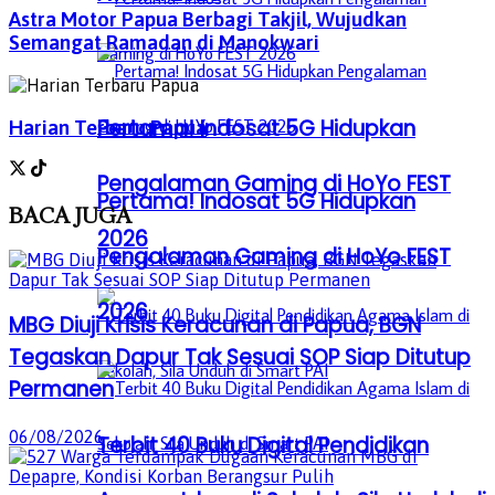
Astra Motor Papua Berbagi Takjil, Wujudkan
Semangat Ramadan di Manokwari
Pertama! Indosat 5G Hidupkan
Harian Terbaru Papua
Pengalaman Gaming di HoYo FEST
Pertama! Indosat 5G Hidupkan
BACA
JUGA
2026
Pengalaman Gaming di HoYo FEST
2026
MBG Diuji Krisis Keracunan di Papua, BGN
Tegaskan Dapur Tak Sesuai SOP Siap Ditutup
Permanen
06/08/2026
Terbit 40 Buku Digital Pendidikan