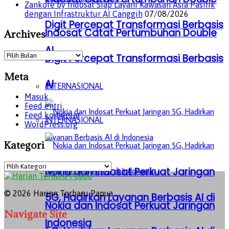
Zankore by Indosat Siap Layani Kawasan Asia Pasifik
dengan Infrastruktur AI Canggih
07/08/2026
Digit Percepat Transformasi Berbasis
Indosat Catat Pertumbuhan Double
Archives
AI
Archives
Digit Percepat Transformasi Berbasis
Meta
AI
INTERNASIONAL
Masuk
Feed entri
Feed komentar
INTERNASIONAL
WordPress.org
Kategori
Kategori
Nokia dan Indosat Perkuat Jaringan
© 2026 Harian Terbaru Papua
5G, Hadirkan Layanan Berbasis AI di
Nokia dan Indosat Perkuat Jaringan
Navigate Site
Indonesia