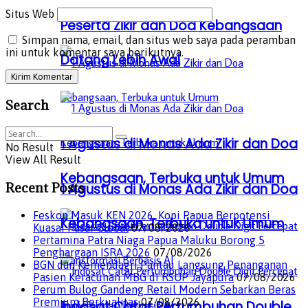
Datang Lebih Awal
Situs Web
Peserta Zikir dan Doa Kebangsaan
Simpan nama, email, dan situs web saya pada peramban
ini untuk komentar saya berikutnya.
Datang Lebih Awal
Search
1 Agustus di Monas Ada Zikir dan Doa
No Result
View All Result
Kebangsaan, Terbuka untuk Umum
Recent Posts
1 Agustus di Monas Ada Zikir dan Doa
Feskop Masuk KEN 2026, Kopi Papua Berpotensi
Kebangsaan, Terbuka untuk Umum
Kuasai Pasar Global
07/08/2026
Pertamina Patra Niaga Papua Maluku Borong 5
Penghargaan ISRA 2026
07/08/2026
BGN dan Kemendagri Pantau Langsung Penanganan
Pasien Keracunan MBG di RSUP Jayapura
07/08/2026
Perum Bulog Gandeng Retail Modern Sebarkan Beras
Premium Berkualitas
07/08/2026
Indosat Catat Pertumbuhan Double