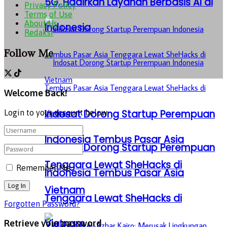
5G, Hadirkan Layanan Berbasis AI di
Privacy Policy
Terms of Use
About Us
Indonesia
Redaksi
Follow Me
Welcome Back!
Indosat Dorong Startup Perempuan
Login to your account below
Indonesia Tembus Pasar Asia
Indosat Dorong Startup Perempuan
Tenggara Lewat SheHacks di
Remember Me
Indonesia Tembus Pasar Asia
Vietnam
Tenggara Lewat SheHacks di
Forgotten Password?
Vietnam
Retrieve your password