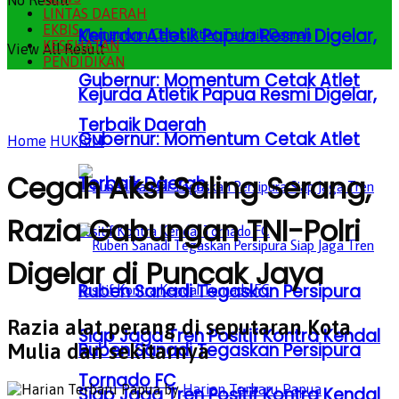
No Result
LINTAS DAERAH
EKBIS
Kejurda Atletik Papua Resmi Digelar,
KESEHATAN
View All Result
PENDIDIKAN
Gubernur: Momentum Cetak Atlet
Kejurda Atletik Papua Resmi Digelar,
Terbaik Daerah
Gubernur: Momentum Cetak Atlet
Home
HUKRIM
Cegah Aksi Saling Serang,
Terbaik Daerah
Razia Gabungan TNI-Polri
Digelar di Puncak Jaya
Ruben Sanadi Tegaskan Persipura
Razia alat perang di seputaran Kota
Siap Jaga Tren Positif Kontra Kendal
Ruben Sanadi Tegaskan Persipura
Mulia dan sekitarnya
Tornado FC
by
Harian Terbaru Papua
Siap Jaga Tren Positif Kontra Kendal