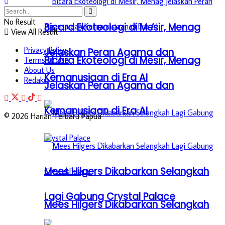
No Result
Bicara Ekoteologi di Mesir, Menag
View All Result
Privacy Policy
Jelaskan Peran Agama dan
Bicara Ekoteologi di Mesir, Menag
Terms of Use
About Us
Kemanusiaan di Era AI
Redaksi
Jelaskan Peran Agama dan
Kemanusiaan di Era AI
© 2026 Harian Terbaru Papua
Mees Hilgers Dikabarkan Selangkah
Lagi Gabung Crystal Palace
Mees Hilgers Dikabarkan Selangkah