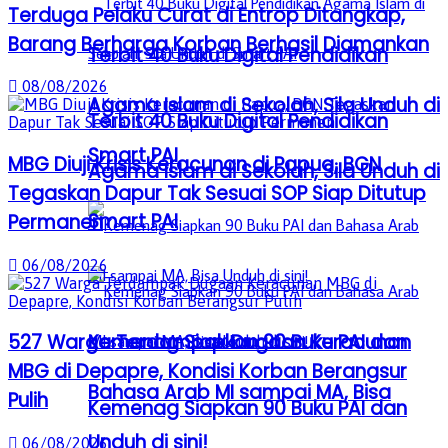
Terduga Pelaku Curat di Entrop Ditangkap,
Barang Berharga Korban Berhasil Diamankan
Terbit 40 Buku Digital Pendidikan
08/08/2026
Agama Islam di Sekolah, Sila Unduh di
Terbit 40 Buku Digital Pendidikan
Smart PAI
MBG Diuji Krisis Keracunan di Papua, BGN
Agama Islam di Sekolah, Sila Unduh di
Tegaskan Dapur Tak Sesuai SOP Siap Ditutup
Smart PAI
Permanen
06/08/2026
Kemenag Siapkan 90 Buku PAI dan
527 Warga Terdampak Dugaan Keracunan
MBG di Depapre, Kondisi Korban Berangsur
Bahasa Arab MI sampai MA, Bisa
Pulih
Kemenag Siapkan 90 Buku PAI dan
Unduh di sini!
06/08/2026