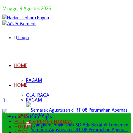
Minggu, 9 Agustus 2026
Login
HOME
RAGAM
HOME
OLAHRAGA
RAGAM
OLAHRAGA
HOME
POLITIK & PEMERINTAHAN
HUKRIM
NEWS