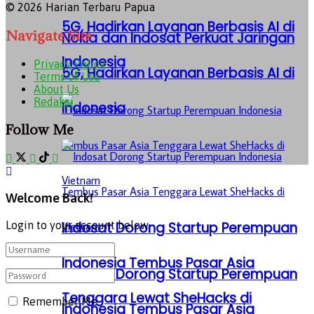
© 2026 Harian Terbaru Papua
5G, Hadirkan Layanan Berbasis AI di
Navigate Site
Nokia dan Indosat Perkuat Jaringan
Indonesia
Privacy Policy
5G, Hadirkan Layanan Berbasis AI di
Terms of Use
About Us
Redaksi
Indonesia
Follow Me
Welcome Back!
Login to your account below
Indosat Dorong Startup Perempuan
Indonesia Tembus Pasar Asia
Indosat Dorong Startup Perempuan
Tenggara Lewat SheHacks di
Remember Me
Indonesia Tembus Pasar Asia