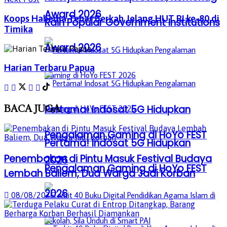
Award 2026
Koops Habema Tebar Berkah Jelang HUT RI ke-80 di
Raih Popular Government Institutions
Timika
Award 2026
Harian Terbaru Papua
BACA
JUGA
Pertama! Indosat 5G Hidupkan
Pengalaman Gaming di HoYo FEST
Pertama! Indosat 5G Hidupkan
Penembakan di Pintu Masuk Festival Budaya
2026
Pengalaman Gaming di HoYo FEST
Lembah Baliem, Dua Warga Jadi Korban
2026
08/08/2026