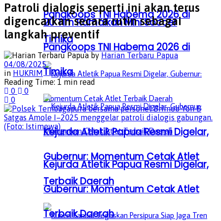
Patroli dialogis seperti ini akan terus
Pangkoops TNI Habema 2026 di
digencarkan secara rutin sebagai
20 Tim Ramaikan Mini Soccer
langkah preventif
Timika
Pangkoops TNI Habema 2026 di
by
Harian Terbaru Papua
04/08/2025
Timika
in
HUKRIM
Reading Time: 1 min read
0
0
0
Kejurda Atletik Papua Resmi Digelar,
Gubernur: Momentum Cetak Atlet
Kejurda Atletik Papua Resmi Digelar,
Terbaik Daerah
Gubernur: Momentum Cetak Atlet
Terbaik Daerah