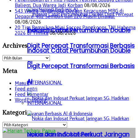
Baliem, Dua Warga Jadi Korban
08/08/2026
543 Warga Terdampak Dugaan Keracunan MBG di
Depapre, 402 Sembuh dan 120 Masih Dirawat
08/08/2026
20 Tim Ramaikan Mini Soccer Pangkoops TNI Habema
Indosat Catat Pertumbuhan Double
2026 di Timika
08/08/2026
Archives
Digit Percepat Transformasi Berbasis
Indosat Catat Pertumbuhan Double
Archives
AI
Digit Percepat Transformasi Berbasis
Meta
AI
INTERNASIONAL
Masuk
Feed entri
Feed komentar
WordPress.org
INTERNASIONAL
Kategori
Kategori
Nokia dan Indosat Perkuat Jaringan