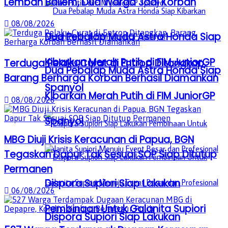
Lembah Baliem, Dua Warga Jadi Korban
08/08/2026
Dua Pebalap Muda Astra Honda Siap
Kibarkan Merah Putih di FIM JuniorGP
Terduga Pelaku Curat di Entrop Ditangkap,
Dua Pebalap Muda Astra Honda Siap
Barang Berharga Korban Berhasil Diamankan
Spanyol
Kibarkan Merah Putih di FIM JuniorGP
08/08/2026
Spanyol
MBG Diuji Krisis Keracunan di Papua, BGN
Tegaskan Dapur Tak Sesuai SOP Siap Ditutup
Permanen
Dispora Supiori Siap Lakukan
06/08/2026
Pembinaan Untuk Galanita Supiori
Dispora Supiori Siap Lakukan