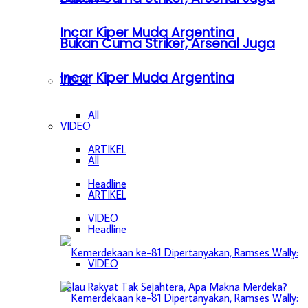
Incar Kiper Muda Argentina
Bukan Cuma Striker, Arsenal Juga
Incar Kiper Muda Argentina
VIDEO
All
VIDEO
ARTIKEL
All
Headline
ARTIKEL
VIDEO
Headline
VIDEO