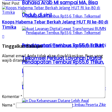
Bahasa Arab MI sampai MA, Bisa
Next Post
Unduh di sini!
Koops Habema Tebar Berkah Jelang HUT RI ke-80 di
Timika
Pendapatan Tembus Rp55,6 Triliun,
Tinggalkan Balasan
Alamat email Anda tidak akan dipublikasikan.
Ruas yang
Telkomsel Perkuat Layanan Digital
wajib ditandai
*
Pendapatan Tembus Rp55,6 Triliun,
Lewat Transformasi BUMN
Telkomsel Perkuat Layanan Digital
Lewat Transformasi BUMN
Komentar
*
Nama
*