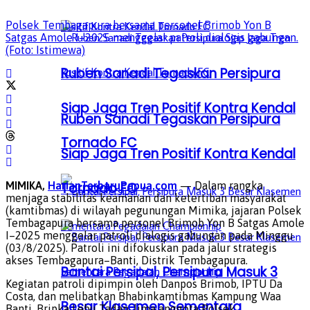
Polsek Tembagapura bersama personel Brimob Yon B
Satgas Amole I–2025 menggelar patroli dialogis gabungan.
(Foto: Istimewa)
Ruben Sanadi Tegaskan Persipura
Siap Jaga Tren Positif Kontra Kendal
Ruben Sanadi Tegaskan Persipura
Tornado FC
Siap Jaga Tren Positif Kontra Kendal
Tornado FC
MIMIKA,
HarianTerbaruPapua.com
— Dalam rangka
menjaga stabilitas keamanan dan ketertiban masyarakat
(kamtibmas) di wilayah pegunungan Mimika, jajaran Polsek
Tembagapura bersama personel Brimob Yon B Satgas Amole
I–2025 menggelar patroli dialogis gabungan pada Minggu
(03/8/2025). Patroli ini difokuskan pada jalur strategis
akses Tembagapura–Banti, Distrik Tembagapura.
Bantai Persipal, Persipura Masuk 3
Kegiatan patroli dipimpin oleh Danpos Brimob, IPTU Da
Costa, dan melibatkan Bhabinkamtibmas Kampung Waa
Besar Klasemen Sementara
Banti, Bripka Lebu Tadan, lima anggota Polsek