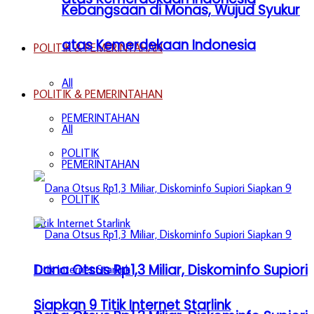
Kebangsaan di Monas, Wujud Syukur
atas Kemerdekaan Indonesia
POLITIK & PEMERINTAHAN
All
POLITIK & PEMERINTAHAN
PEMERINTAHAN
All
POLITIK
PEMERINTAHAN
POLITIK
Dana Otsus Rp1,3 Miliar, Diskominfo Supiori
Siapkan 9 Titik Internet Starlink