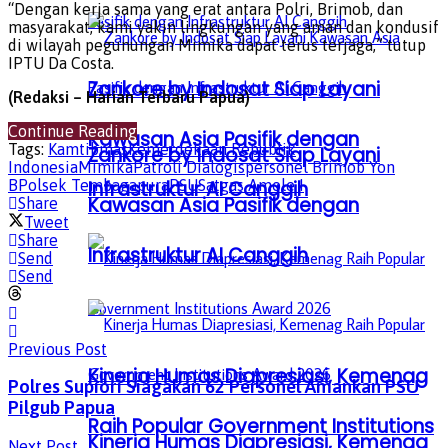
“Dengan kerja sama yang erat antara Polri, Brimob, dan
masyarakat, kami yakin lingkungan yang aman dan kondusif
di wilayah pegunungan Mimika dapat terus terjaga,” tutup
IPTU Da Costa.
Zankore by Indosat Siap Layani
(Redaksi – Harian Terbaru Papua)
Continue Reading
Kawasan Asia Pasifik dengan
Tags:
Kamtibmas
Kemerdekaan Republik
Zankore by Indosat Siap Layani
Indonesia
Mimika
Patroli Dialogis
personel Brimob Yon
B
Polsek Tembagapura
Infrastruktur AI Canggih
PSU
Satgas Amole I
Kawasan Asia Pasifik dengan
Share
Tweet
Share
Infrastruktur AI Canggih
Send
Send
Previous Post
Kinerja Humas Diapresiasi, Kemenag
Polres Supiori Siagakan 62 Personel Amankan PSU
Pilgub Papua
Raih Popular Government Institutions
Kinerja Humas Diapresiasi, Kemenag
Next Post