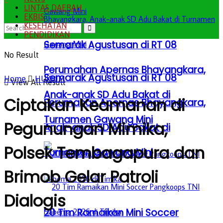
LINTAS DAERAH
EKBIS
KESEHATAN
PENDIDIKAN
Semarak Agustusan di RT 08
No Result
Perumahan Apernas Bhayangkara,
Semarak Agustusan di RT 08
Home
HUKRIM
View All Result
Anak-anak SD Adu Bakat di
Ciptakan Keamanan di
Perumahan Apernas Bhayangkara,
Turnamen Gawang Mini
Pegunungan Mimika,
Anak-anak SD Adu Bakat di
Polsek Tembagapura dan
Turnamen Gawang Mini
Brimob Gelar Patroli
Dialogis
20 Tim Ramaikan Mini Soccer