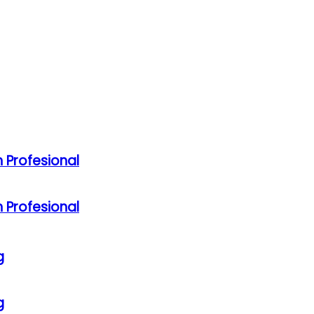
 Profesional
 Profesional
g
g