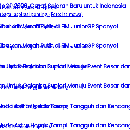
GP 2026, Catat Sejarah Baru untuk Indonesia
barkan Merah Putih di FIM JuniorGP Spanyol
barkan Merah Putih di FIM JuniorGP Spanyol
n Untuk Galanita Supiori Menuju Event Besar dan
n Untuk Galanita Supiori Menuju Event Besar dan
 Muda Astra Honda Tampil Tangguh dan Kencan
 Muda Astra Honda Tampil Tangguh dan Kencan