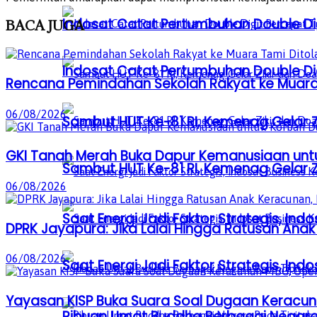
Indosat Catat Pertumbuhan Double Dig
BACA
JUGA
Indosat Catat Pertumbuhan Double Dig
Rencana Pemindahan Sekolah Rakyat ke Muara 
06/08/2026
Sambut HUT Ke-81 RI, Kemenag Gelar 
GKI Tanah Merah Buka Dapur Kemanusiaan unt
Sambut HUT Ke-81 RI, Kemenag Gelar 
06/08/2026
Saat Energi Jadi Faktor Strategis, Indo
DPRK Jayapura: Jika Lalai Hingga Ratusan Anak
06/08/2026
Saat Energi Jadi Faktor Strategis, Indo
Yayasan KISP Buka Suara Soal Dugaan Keracun
Ribuan Umat Buddha Berbagai Negar