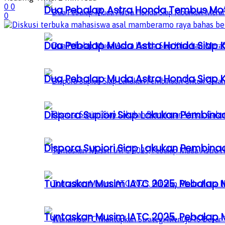
0
0
Dua Pebalap Astra Honda Tembus Moto
0
Dua Pebalap Muda Astra Honda Siap Ki
Dua Pebalap Muda Astra Honda Siap Ki
Dispora Supiori Siap Lakukan Pembinaa
Dispora Supiori Siap Lakukan Pembinaa
Tuntaskan Musim IATC 2025, Pebalap
Tuntaskan Musim IATC 2025, Pebalap