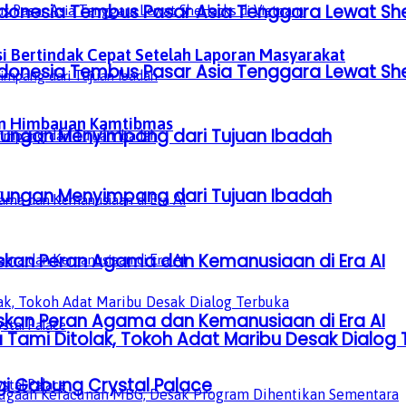
donesia Tembus Pasar Asia Tenggara Lewat Sh
isi Bertindak Cepat Setelah Laporan Masyarakat
donesia Tembus Pasar Asia Tenggara Lewat Sh
an Himbauan Kamtibmas
gkungan Menyimpang dari Tujuan Ibadah
gkungan Menyimpang dari Tujuan Ibadah
laskan Peran Agama dan Kemanusiaan di Era AI
laskan Peran Agama dan Kemanusiaan di Era AI
Tami Ditolak, Tokoh Adat Maribu Desak Dialog 
gi Gabung Crystal Palace