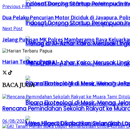
Indosat Dorong Startup Perempuan In
Previous Post
Dua Pelaku Pencurian Motor Diciduk di Jayapura, Pol
Indosat Dorong Startup Perempuan In
Next Post
Jelang Putusan MK Polres Mamberamo Raya Keluark
Menag di Al-Azhar Kairo: Merusak Lin
Harian Terbaru Papua
Menag di Al-Azhar Kairo: Merusak Lin
Bicara Ekoteologi di Mesir, Menag Je
BACA
JUGA
Bicara Ekoteologi di Mesir, Menag Je
Rencana Pemindahan Sekolah Rakyat ke Muara 
06/08/2026
Mees Hilgers Dikabarkan Selangkah La