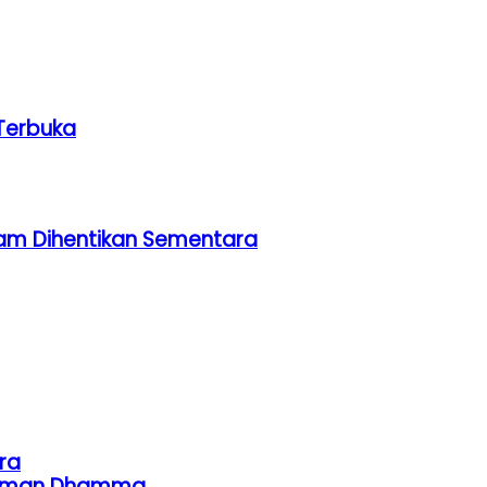
Terbuka
am Dihentikan Sementara
ra
ahaman Dhamma