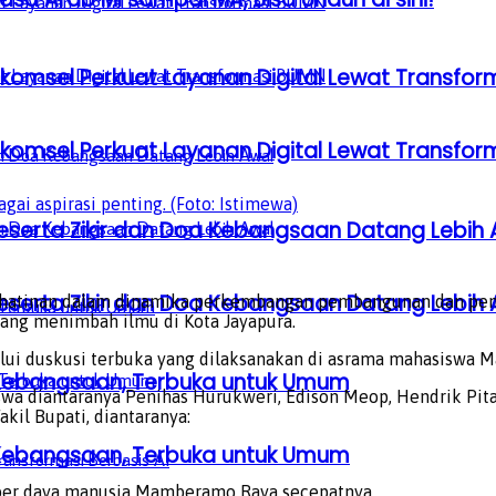
lkomsel Perkuat Layanan Digital Lewat Transfo
lkomsel Perkuat Layanan Digital Lewat Transfo
ai aspirasi penting. (Foto: Istimewa)
serta Zikir dan Doa Kebangsaan Datang Lebih 
serta Zikir dan Doa Kebangsaan Datang Lebih 
ihatinan dalam dinamika perkembangan pembangunan dan pe
ng menimbah ilmu di Kota Jayapura.
alui duskusi terbuka yang dilaksanakan di asrama mahasiswa 
a Kebangsaan, Terbuka untuk Umum
wa diantaranya Penihas Hurukweri, Edison Meop, Hendrik Pit
kil Bupati, diantaranya:
a Kebangsaan, Terbuka untuk Umum
ber daya manusia Mamberamo Raya secepatnya.