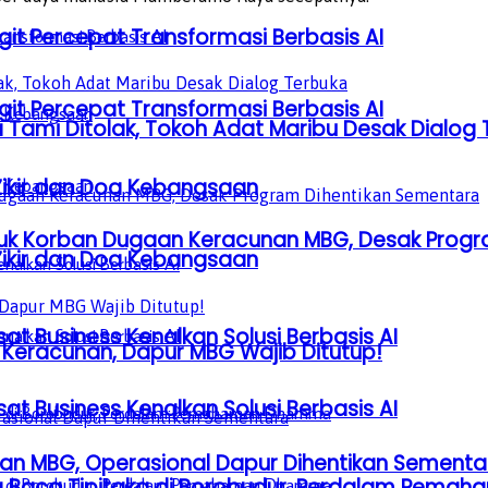
it Percepat Transformasi Berbasis AI
it Percepat Transformasi Berbasis AI
Tami Ditolak, Tokoh Adat Maribu Desak Dialog 
Zikir dan Doa Kebangsaan
uk Korban Dugaan Keracunan MBG, Desak Progr
Zikir dan Doa Kebangsaan
sat Business Kenalkan Solusi Berbasis AI
 Keracunan, Dapur MBG Wajib Ditutup!
sat Business Kenalkan Solusi Berbasis AI
an MBG, Operasional Dapur Dihentikan Sementa
a Baca Tipitaka di Borobudur, Perdalam Pem