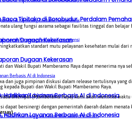
a Baca Tipitaka di Borobudur, Perdalam Pem
ata ulang fungsi asrama sebagai fasilitas tinggal dan belaj
aporan Dugaan Kekerasan
ningkatkatkan standart mutu pelayanan kesehatan mulai dari 
aporan Dugaan Kekerasan
ati dan Wakil Bupati Mamberamo Raya dapat menerima nya seba
a dan juga pimpinan diskusi dalam release tertulisnya yang 
ung kepada Bupati dan Wakil Bupati Mamberamo Raya.
, Hadirkan Layanan Berbasis AI di Indonesia
 berada ditempat (Mamberamo Raya) kami akan meminta waktu 
misi dapat bersinergi dengan pemerintah daerah dalam menat
ersay)
, Hadirkan Layanan Berbasis AI di Indonesia