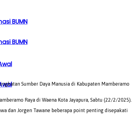
rmasi BUMN
rmasi BUMN
Awal
Awal
ningkatan Sumber Daya Manusia di Kabupaten Mamberamo
Mamberamo Raya di Waena Kota Jayapura, Sabtu (22/2/2025).
awa dan Jorgen Tawane beberapa point penting disepakati