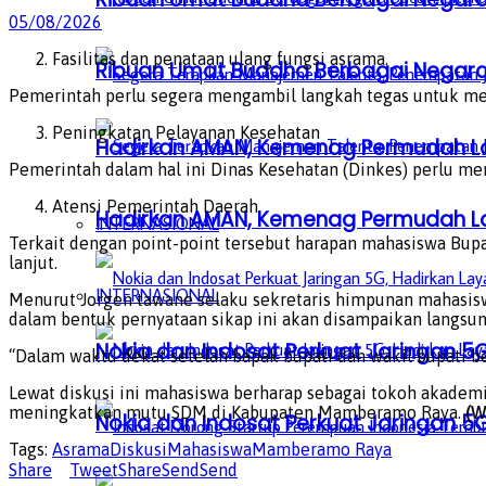
05/08/2026
Fasilitas dan penataan ulang fungsi asrama.
Ribuan Umat Buddha Berbagai Negar
Pemerintah perlu segera mengambil langkah tegas untuk men
Peningkatan Pelayanan Kesehatan
Hadirkan AMAN, Kemenag Permudah L
Pemerintah dalam hal ini Dinas Kesehatan (Dinkes) perlu me
Atensi Pemerintah Daerah.
Hadirkan AMAN, Kemenag Permudah L
INTERNASIONAL
Terkait dengan point-point tersebut harapan mahasiswa Bup
lanjut.
INTERNASIONAL
Menurut Jorgen tawane selaku sekretaris himpunan mahasisw
dalam bentuk pernyataan sikap ini akan disampaikan langs
Nokia dan Indosat Perkuat Jaringan 5G
“Dalam waktu dekat setelah bapak bupati dan wakil bupati
Lewat diskusi ini mahasiswa berharap sebagai tokoh akade
meningkatkan mutu SDM di Kabupaten Mamberamo Raya.
(W
Nokia dan Indosat Perkuat Jaringan 5G
Tags:
Asrama
Diskusi
Mahasiswa
Mamberamo Raya
Share
Tweet
Share
Send
Send