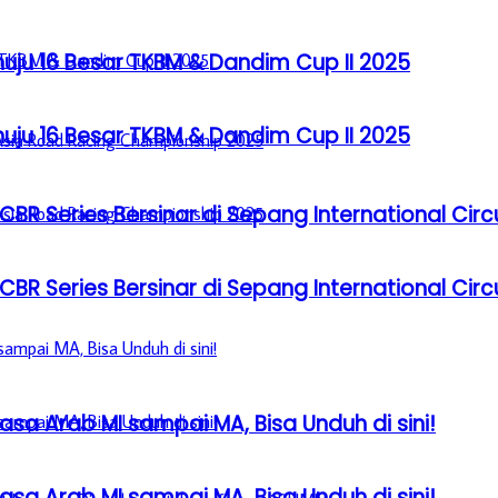
u 16 Besar TKBM & Dandim Cup II 2025
u 16 Besar TKBM & Dandim Cup II 2025
BR Series Bersinar di Sepang International Circ
BR Series Bersinar di Sepang International Circ
sa Arab MI sampai MA, Bisa Unduh di sini!
sa Arab MI sampai MA, Bisa Unduh di sini!