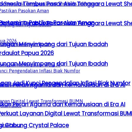
donesia Tembus Pasar Asia Tenggara Lewat Sh
, Pertamina Pastikan Pasokan Aman
donesia Tembus Pasar Asia Tenggara Lewat Sh
gkungan Menyimpang dari Tujuan Ibadah
erdaulat Papua 2026
gkungan Menyimpang dari Tujuan Ibadah
gan Jadi Kunci Pengendalian Inflasi Biak Numfor
laskan Peran Agama dan Kemanusiaan di Era AI
laskan Peran Agama dan Kemanusiaan di Era AI
Perkuat Layanan Digital Lewat Transformasi BUM
gi Gabung Crystal Palace