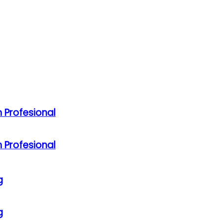
 Profesional
 Profesional
g
g