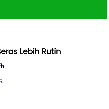
eras Lebih Rutin
p
ah
p