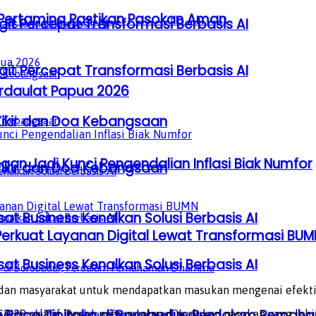
, Pertamina Pastikan Pasokan Aman
it Percepat Transformasi Berbasis AI
it Percepat Transformasi Berbasis AI
erdaulat Papua 2026
Zikir dan Doa Kebangsaan
gan Jadi Kunci Pengendalian Inflasi Biak Numfor
Zikir dan Doa Kebangsaan
sat Business Kenalkan Solusi Berbasis AI
Perkuat Layanan Digital Lewat Transformasi BUM
sat Business Kenalkan Solusi Berbasis AI
dan masyarakat untuk mendapatkan masukan mengenai efekti
a Baca Tipitaka di Borobudur, Perdalam Pem
 relatif lancar, namun tetap diperlukan pasokan yang lebih r