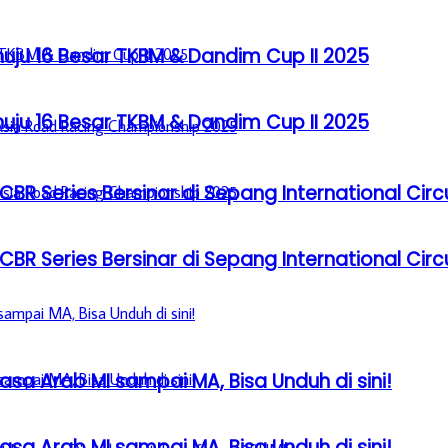
u 16 Besar TKBM & Dandim Cup II 2025
u 16 Besar TKBM & Dandim Cup II 2025
BR Series Bersinar di Sepang International Circ
BR Series Bersinar di Sepang International Circ
sa Arab MI sampai MA, Bisa Unduh di sini!
sa Arab MI sampai MA, Bisa Unduh di sini!