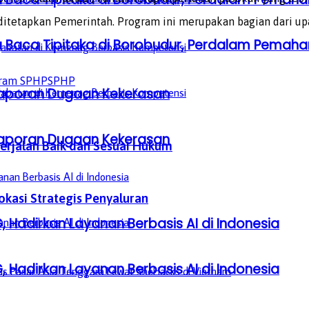
g ditetapkan Pemerintah. Program ini merupakan bagian dari u
a Baca Tipitaka di Borobudur, Perdalam Pem
ram SPHP
SPHP
aporan Dugaan Kekerasan
aporan Dugaan Kekerasan
erjalan Baik dan Sesuai Hukum
kasi Strategis Penyaluran
, Hadirkan Layanan Berbasis AI di Indonesia
, Hadirkan Layanan Berbasis AI di Indonesia