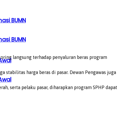
rmasi BUMN
rmasi BUMN
ring langsung terhadap penyaluran beras program
Awal
ga stabilitas harga beras di pasar. Dewan Pengawas juga
Awal
rah, serta pelaku pasar, diharapkan program SPHP dapat