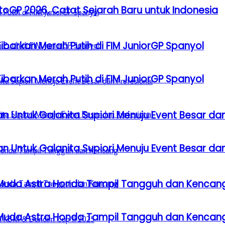
GP 2026, Catat Sejarah Baru untuk Indonesia
barkan Merah Putih di FIM JuniorGP Spanyol
barkan Merah Putih di FIM JuniorGP Spanyol
n Untuk Galanita Supiori Menuju Event Besar dan
n Untuk Galanita Supiori Menuju Event Besar dan
 Muda Astra Honda Tampil Tangguh dan Kencan
 Muda Astra Honda Tampil Tangguh dan Kencan