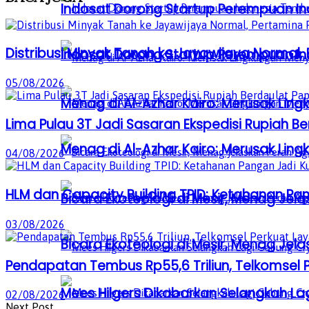
Indosat Dorong Startup Perempuan In
Distribusi Minyak Tanah ke Jayawijaya Normal
Indosat Dorong Startup Perempuan In
05/08/2026
Menag di Al-Azhar Kairo: Merusak Lin
Lima Pulau 3T Jadi Sasaran Ekspedisi Rupiah B
Menag di Al-Azhar Kairo: Merusak Lin
04/08/2026
HLM dan Capacity Building TPID: Ketahanan Pan
Bicara Ekoteologi di Mesir, Menag Je
03/08/2026
Bicara Ekoteologi di Mesir, Menag Je
Pendapatan Tembus Rp55,6 Triliun, Telkomsel 
Mees Hilgers Dikabarkan Selangkah La
02/08/2026
Next Post