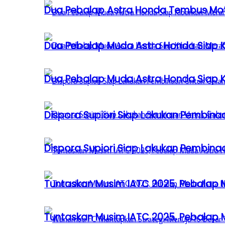
Dua Pebalap Astra Honda Tembus Moto
Dua Pebalap Muda Astra Honda Siap Ki
Dua Pebalap Muda Astra Honda Siap Ki
Dispora Supiori Siap Lakukan Pembinaa
Dispora Supiori Siap Lakukan Pembinaa
Tuntaskan Musim IATC 2025, Pebalap
Tuntaskan Musim IATC 2025, Pebalap