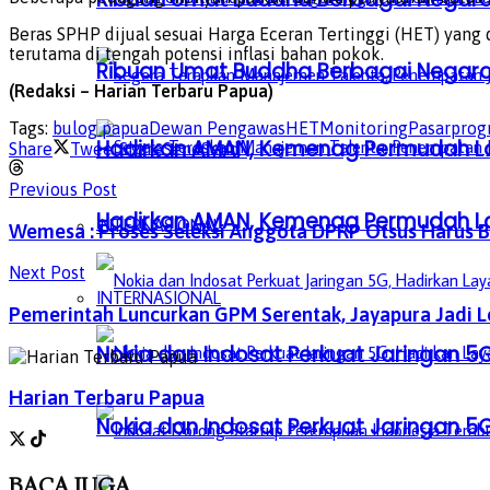
Beras SPHP dijual sesuai Harga Eceran Tertinggi (HET) yan
terutama di tengah potensi inflasi bahan pokok.
Ribuan Umat Buddha Berbagai Negar
(Redaksi – Harian Terbaru Papua)
Tags:
bulog papua
Dewan Pengawas
HET
Monitoring
Pasar
prog
Hadirkan AMAN, Kemenag Permudah L
Share
Tweet
Share
Send
Send
Previous Post
Hadirkan AMAN, Kemenag Permudah L
INTERNASIONAL
Wemesa : Proses Seleksi Anggota DPRP Otsus Harus B
Next Post
INTERNASIONAL
Pemerintah Luncurkan GPM Serentak, Jayapura Jadi Lo
Nokia dan Indosat Perkuat Jaringan 5G
Harian Terbaru Papua
Nokia dan Indosat Perkuat Jaringan 5G
BACA
JUGA