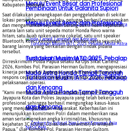
Menuju Event Besar dan Profesional
Kabupaten Jayapura.
Pembinaan Untuk Galanita Supiori
Saat dilakukan penangkapan dan penggeledahan di sekitar
lokasi persembunyian pelaku, petugas berhasil menemukan
Menuju Event Besar dan Profesional
dan mengamankan sejumlah barang bukti hasil kejahatan,
antara lain satu unit sepeda motor Honda Revo warna
hitam, satu buah noken warna cokelat, satu unit speaker
Bluetooth, kunci kendaraan milik korban, serta sejumlah
barang lainnya yang berkaitan dengan tindak pidana
tersebut.
Tuntaskan Musim IATC 2025, Pebalap
Dirreskrimum Polda Papua selaku Ka Ops Sikat Cartenz
2026, Kombes Pol. Parasian Herman Gultom, mengapresiasi
Muda Astra Honda Tampil Tangguh
kinerja personel di lapangan yang berhasil menunjukkan
Tuntaskan Musim IATC 2025, Pebalap
respons cepat dalam mengungkap tindak pidana pada awal
pelaksanaan operasi.
dan Kencang
Muda Astra Honda Tampil Tangguh
“Kami memberikan apresiasi kepada jajaran Polresta
Jayapura Kota dan Polres Jayapura yang telah bekerja secara
profesional sehingga berhasil mengungkap kasus-kasus
dan Kencang
NASIONAL
yang menjadi perhatian masyarakat. Keberhasilan ini
menunjukkan komitmen Polri dalam memberikan rasa
aman serta menekan angka kriminalitas, khususnya
kejahatan 3C (Curat, Curas, dan Curanmor) di wilayah
NASIONAL
Papua,” ujar Kombes Pol. Parasian Herman Gultom.