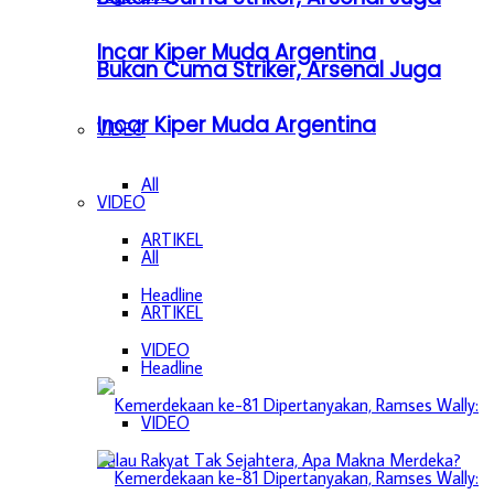
Incar Kiper Muda Argentina
Bukan Cuma Striker, Arsenal Juga
Incar Kiper Muda Argentina
VIDEO
All
VIDEO
ARTIKEL
All
Headline
ARTIKEL
VIDEO
Headline
VIDEO