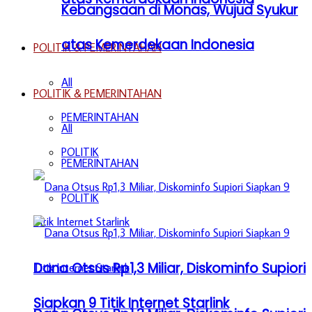
Kebangsaan di Monas, Wujud Syukur
atas Kemerdekaan Indonesia
POLITIK & PEMERINTAHAN
All
POLITIK & PEMERINTAHAN
PEMERINTAHAN
All
POLITIK
PEMERINTAHAN
POLITIK
Dana Otsus Rp1,3 Miliar, Diskominfo Supiori
Siapkan 9 Titik Internet Starlink