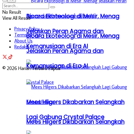
No Result
Bicara Ekoteologi di Mesir, Menag
View All Result
Privacy Policy
Jelaskan Peran Agama dan
Terms of Use
Bicara Ekoteologi di Mesir, Menag
About Us
Kemanusiaan di Era AI
Redaksi
Jelaskan Peran Agama dan
Kemanusiaan di Era AI
© 2026 Harian Terbaru Papua
Mees Hilgers Dikabarkan Selangkah
Lagi Gabung Crystal Palace
Mees Hilgers Dikabarkan Selangkah