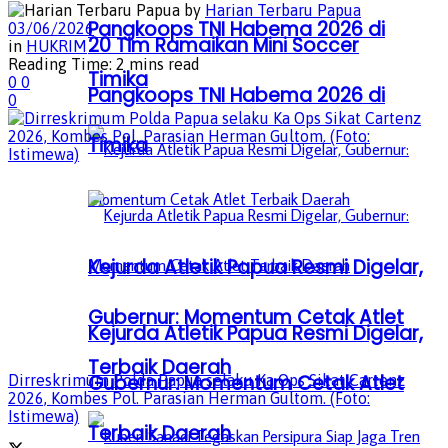
by
Harian Terbaru Papua
Pangkoops TNI Habema 2026 di
03/06/2026
20 Tim Ramaikan Mini Soccer
in
HUKRIM
Reading Time: 2 mins read
Timika
0
0
Pangkoops TNI Habema 2026 di
0
Timika
Kejurda Atletik Papua Resmi Digelar,
Gubernur: Momentum Cetak Atlet
Kejurda Atletik Papua Resmi Digelar,
Terbaik Daerah
Gubernur: Momentum Cetak Atlet
Dirreskrimum Polda Papua selaku Ka Ops Sikat Cartenz
2026, Kombes Pol. Parasian Herman Gultom. (Foto:
Istimewa)
Terbaik Daerah