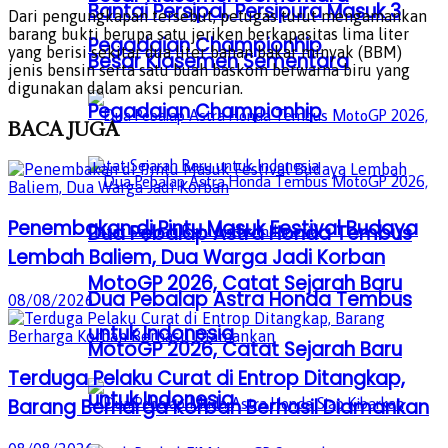
Bantai Persipal, Persipura Masuk 3
Dari pengungkapan tersebut, petugas turut mengamankan
barang bukti berupa satu jeriken berkapasitas lima liter
Pegadaian Championhip
yang berisi sekitar dua liter bahan bakar minyak (BBM)
Besar Klasemen Sementara
jenis bensin serta satu buah baskom berwarna biru yang
digunakan dalam aksi pencurian.
Pegadaian Championhip
BACA
JUGA
Penembakan di Pintu Masuk Festival Budaya
Dua Pebalap Astra Honda Tembus
Lembah Baliem, Dua Warga Jadi Korban
MotoGP 2026, Catat Sejarah Baru
Dua Pebalap Astra Honda Tembus
08/08/2026
untuk Indonesia
MotoGP 2026, Catat Sejarah Baru
Terduga Pelaku Curat di Entrop Ditangkap,
untuk Indonesia
Barang Berharga Korban Berhasil Diamankan