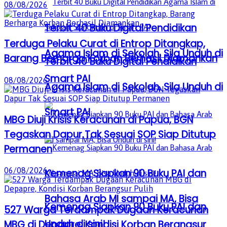
08/08/2026
Terbit 40 Buku Digital Pendidikan
Terduga Pelaku Curat di Entrop Ditangkap,
Agama Islam di Sekolah, Sila Unduh di
Barang Berharga Korban Berhasil Diamankan
Terbit 40 Buku Digital Pendidikan
Smart PAI
08/08/2026
Agama Islam di Sekolah, Sila Unduh di
Smart PAI
MBG Diuji Krisis Keracunan di Papua, BGN
Tegaskan Dapur Tak Sesuai SOP Siap Ditutup
Permanen
06/08/2026
Kemenag Siapkan 90 Buku PAI dan
Bahasa Arab MI sampai MA, Bisa
Kemenag Siapkan 90 Buku PAI dan
527 Warga Terdampak Dugaan Keracunan
Unduh di sini!
MBG di Depapre, Kondisi Korban Berangsur