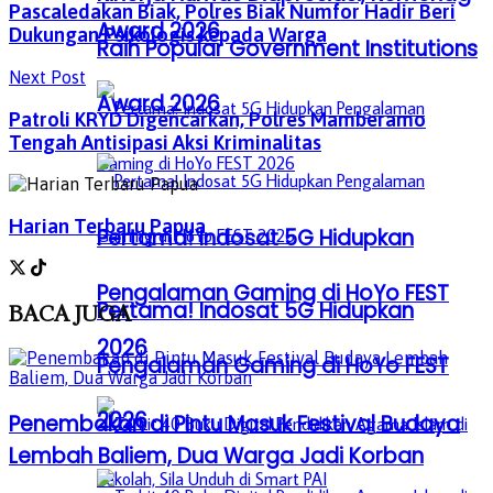
Pascaledakan Biak, Polres Biak Numfor Hadir Beri
Award 2026
Dukungan Psikologis kepada Warga
Raih Popular Government Institutions
Next Post
Award 2026
Patroli KRYD Digencarkan, Polres Mamberamo
Tengah Antisipasi Aksi Kriminalitas
Harian Terbaru Papua
Pertama! Indosat 5G Hidupkan
Pengalaman Gaming di HoYo FEST
Pertama! Indosat 5G Hidupkan
BACA
JUGA
2026
Pengalaman Gaming di HoYo FEST
2026
Penembakan di Pintu Masuk Festival Budaya
Lembah Baliem, Dua Warga Jadi Korban