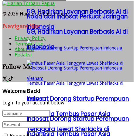
5G, Hadirkan Layanan Berbasis AI di
© 2026 Harian Terbaru Papua
Nokia dan Indosat Perkuat Jaringan
Navigate Site
Indonesia
5G, Hadirkan Layanan Berbasis AI di
Privacy Policy
Terms of Use
Indonesia
About Us
Redaksi
Follow Me
Welcome Back!
Indosat Dorong Startup Perempuan
Login to your account below
Indonesia Tembus Pasar Asia
Indosat Dorong Startup Perempuan
Tenggara Lewat SheHacks di
Indonesia Tembus Pasar Asia
Remember Me