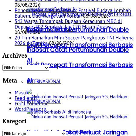
08/08/2026
Penembakan di Pintu Masuk Festival Budaya Lembah
Baliem, Dua Warga Jadi Korban
08/08/2026
543 Warga Terdampak Dugaan Keracunan MBG di
Depapre, 402 Sembuh dan 120 Masih Dirawat
Indosat Catat Pertumbuhan Double
08/08/2026
20 Tim Ramaikan Mini Soccer Pangkoops TNI Habema
2026 di Timika
08/08/2026
Digit Percepat Transformasi Berbasis
Indosat Catat Pertumbuhan Double
Archives
AI
Digit Percepat Transformasi Berbasis
Archives
AI
Meta
INTERNASIONAL
Masuk
Feed entri
INTERNASIONAL
Feed komentar
WordPress.org
Kategori
Nokia dan Indosat Perkuat Jaringan
Kategori