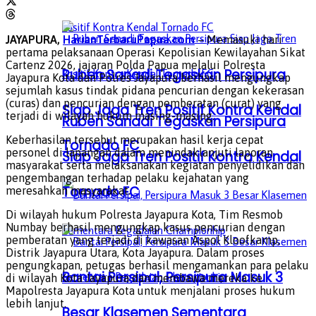
JAYAPURA,
HarianTerbaruPapua.com
– Memasuki hari
pertama pelaksanaan Operasi Kepolisian Kewilayahan Sikat
Cartenz 2026, jajaran Polda Papua melalui Polresta
Ruben Sanadi Tegaskan Persipura
Jayapura Kota dan Polres Jayapura berhasil mengungkap
sejumlah kasus tindak pidana pencurian dengan kekerasan
(curas) dan pencurian dengan pemberatan (curat) yang
Siap Jaga Tren Positif Kontra Kendal
terjadi di wilayah hukum masing-masing.
Ruben Sanadi Tegaskan Persipura
Keberhasilan tersebut merupakan hasil kerja cepat
Tornado FC
personel di lapangan dalam menindaklanjuti laporan
Siap Jaga Tren Positif Kontra Kendal
masyarakat serta melaksanakan kegiatan penyelidikan dan
pengembangan terhadap pelaku kejahatan yang
Tornado FC
meresahkan masyarakat.
Di wilayah hukum Polresta Jayapura Kota, Tim Resmob
Numbay berhasil mengungkap kasus pencurian dengan
pemberatan yang terjadi di kawasan Aspol Kloofkamp,
Distrik Jayapura Utara, Kota Jayapura. Dalam proses
pengungkapan, petugas berhasil mengamankan para pelaku
Bantai Persipal, Persipura Masuk 3
di wilayah Kota Jayapura dan membawa mereka ke
Mapolresta Jayapura Kota untuk menjalani proses hukum
lebih lanjut.
Besar Klasemen Sementara