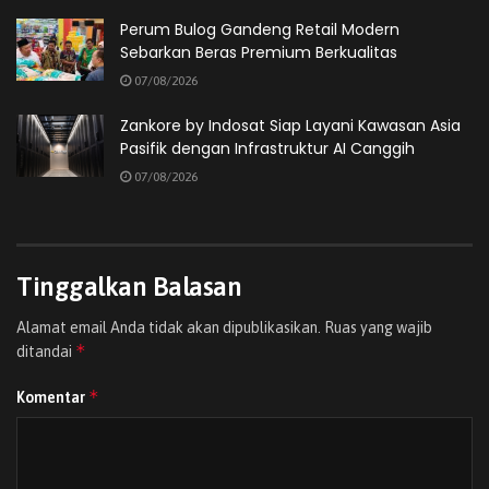
Perum Bulog Gandeng Retail Modern
Sebarkan Beras Premium Berkualitas
07/08/2026
Zankore by Indosat Siap Layani Kawasan Asia
Pasifik dengan Infrastruktur AI Canggih
07/08/2026
Tinggalkan Balasan
Brand milik Indosat Ooredoo Hutchison (IOH), resmi meluncurkan SATSPAM
(Satuan Anti Scam dan Spam). Foto: Istimewa
Alamat email Anda tidak akan dipublikasikan.
Ruas yang wajib
*
ditandai
Bilal Kazmi, Director & Chief Commercial Officer IOH,
menyebut SATSPAM sebagai langkah strategis untuk
*
Komentar
menghadirkan pengalaman digital yang aman.
“Rasa aman di ruang digital adalah hak semua orang.