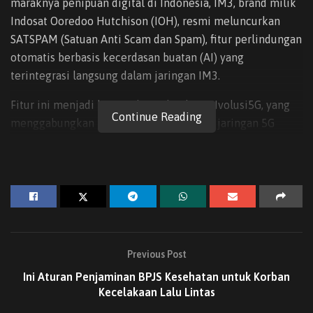
maraknya penipuan digital di Indonesia, IM3, brand milik
Indosat Ooredoo Hutchison (IOH), resmi meluncurkan
SATSPAM (Satuan Anti Scam dan Spam), fitur perlindungan
otomatis berbasis kecerdasan buatan (AI) yang
terintegrasi langsung dalam jaringan IM3.
Fitur ini menjadi bagian dari teknologi AIvolusi5G, yang
Continue Reading
menggabungkan kecanggihan AI dengan jaringan 5G
Indosat, guna memproteksi pelanggan dari ancaman spam
dan scam melalui SMS maupun panggilan telepon.
Menurut laporan Global Anti-Scam Alliance (GASA) dalam
Asia Scam Report 2024, 65% masyarakat Indonesia
menerima upaya penipuan setiap minggunya, mulai dari
phishing, tawaran kerja palsu, hingga investasi bodong.
Previous Post
Data ini menunjukkan perlunya sistem perlindungan
Ini Aturan Penjaminan BPJS Kesehatan untuk Korban
digital yang efektif dan mudah diakses.
Kecelakaan Lalu Lintas
Peluncuran SATSPAM dilakukan dalam Parade SATSPAM