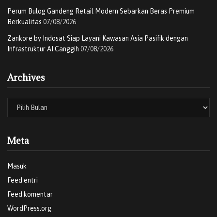
Tags:
#NomorModusNoMore
Car Free Day
Perum Bulog Gandeng Retail Modern Sebarkan Beras Premium
Global Anti-Scam Alliance
Indosat ooredoo hutchison
Berkualitas
07/08/2026
jaringan 5G Indosat
SATSPAM
Zankore by Indosat Siap Layani Kawasan Asia Pasifik dengan
Infrastruktur AI Canggih
07/08/2026
Archives
Meta
Masuk
Feed entri
Feed komentar
WordPress.org