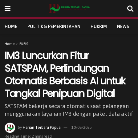
HOME
POLITIK & PEMERINTAHAN
HUKRIM
NEWS
Home
EKBIS
IM3 Luncurkan Fitur
SATSPAM, Perlindungan
Otomatis Berbasis AI untuk
Tangkal Penipuan Digital
SATSPAM bekerja secara otomatis saat pelanggan
menggunakan layanan IM3 dengan paket data aktif
by
Harian Terbaru Papua
10/08/2025
Reading Time: 2 mins read