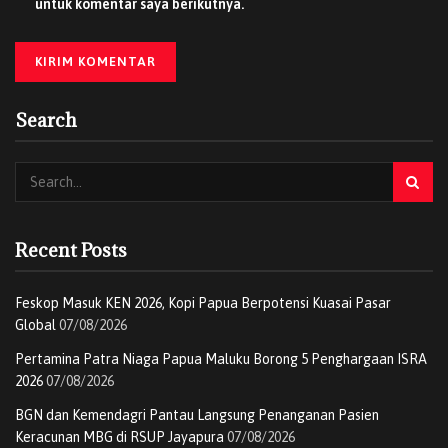
untuk komentar saya berikutnya.
Platinum.
Najwa Shihab menegaskan bahwa penipuan digital adalah
ancaman serius yang menuntut solusi inklusif.
Search
“Kerugian akibat penipuan digital dalam tiga bulan
terakhir saja mencapai Rp476 miliar. SATSPAM adalah
langkah berpihak pada masyarakat agar rasa aman
menjadi hak semua orang,” katanya.
Dengan hadirnya SATSPAM, pelanggan IM3 dapat
Recent Posts
menikmati perlindungan digital otomatis tanpa instalasi
tambahan, cukup dengan mengaktifkan kartu perdana
Feskop Masuk KEN 2026, Kopi Papua Berpotensi Kuasai Pasar
IM3 3GB seharga Rp35.000 atau paket internet minimal
Global
07/08/2026
Rp50.000. Informasi lebih lanjut tersedia di
Pertamina Patra Niaga Papua Maluku Borong 5 Penghargaan ISRA
www.im3.id/satspam
.
2026
07/08/2026
BGN dan Kemendagri Pantau Langsung Penanganan Pasien
(Redaksi – Harian Terbaru Papua)
Keracunan MBG di RSUP Jayapura
07/08/2026