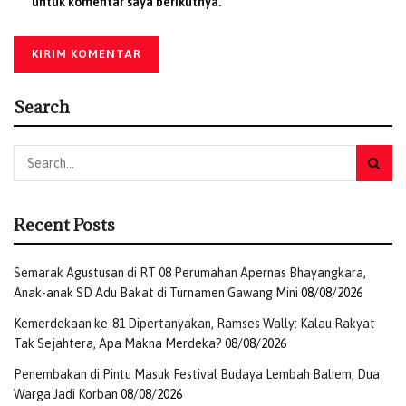
pengalaman berobat dengan memanfaatkan JKN.
untuk komentar saya berikutnya.
”Kami terus berkomitmen untuk memberikan pelayanan
terbaik kepada setiap Peserta JKN. Koordinasi yang apik
bersama mitra fasilitas kesehatan, akan memberikan hasil
Search
yang terbaik terhadap pelayanan masyarakat, salah
satunya apa yang dialami oleh Mesak,” ujar Herrnawan.
Selain itu, Hernawan juga menegaskan pentingnya SRK
sebagai langkah preventif dalam mencegah potensi
terjadinya penyakit kronis. Ia menjelaskan manfaat SRK
Recent Posts
yang dapat mengetahui potensi risiko terhadap 13 jenis
penyakit yang mempengaruhi kualitas hidup seseorang.
Semarak Agustusan di RT 08 Perumahan Apernas Bhayangkara,
Anak-anak SD Adu Bakat di Turnamen Gawang Mini
08/08/2026
”Terdapat 13 penyakit yang dapat diketahui melalui SRK,
Kemerdekaan ke-81 Dipertanyakan, Ramses Wally: Kalau Rakyat
yakni Diabetes Mellitus, Hipertensi, Stroke, Ischemic
Tak Sejahtera, Apa Makna Merdeka?
08/08/2026
Heart Disease, Thalasemia, Kanker Payudara, Kanker
Serviks, Kanker Usus, Kanker Paru, Tuberkulosis, Penyakit
Penembakan di Pintu Masuk Festival Budaya Lembah Baliem, Dua
Warga Jadi Korban
08/08/2026
Paru Obstruktif Kronis (PPOK), Hepatitis B dan C, serta