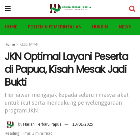
HOME
POLITIK & PEMERINTAHAN
HUKRIM
NEWS
Home
KESEHATAN
JKN Optimal Layani Peserta
di Papua, Kisah Mesak Jadi
Bukti
Hernawan mengajak kepada seluruh masyarakat
untuk ikut serta mendukung penyelenggaraan
program JKN
by
Harian Terbaru Papua
13/01/2025
Reading Time: 3 mins read