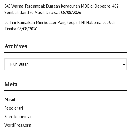
Anemia,” sebut Hernawan.
543 Warga Terdampak Dugaan Keracunan MBG di Depapre, 402
Sembuh dan 120 Masih Dirawat
08/08/2026
Hernawan menjelaskan, bahwa pelaksanaan SRK dapat
20 Tim Ramaikan Mini Soccer Pangkoops TNI Habema 2026 di
diakses secara online dengan menjawab beberapa
Timika
08/08/2026
pertanyaan-pertanyaan seputar pola hidup dan riwayat
kesehatan. Ia menambahkan, untuk mengakses SRK, bisa
Archives
melalui website BPJS Kesehatan di link
https://webskrining.bpjs-kesehatan.go.id/skrining
atau
Aplikasi Mobile JKN pada menu Skrining Riwayat
Kesehatan.
Terakhir, Hernawan mengajak kepada seluruh masyarakat
Meta
untuk ikut serta mendukung penyelenggaraan program
JKN, khususnya di wilayah cabang Jayapura. Menurutnya,
Masuk
selain sebagai penerima manfaat peserta JKN, masyarakat
Feed entri
juga memiliki peran strategis dalam penyebarluasan
Feed komentar
informasi JKN.
WordPress.org