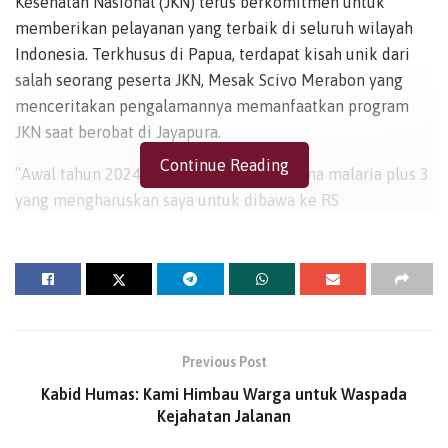
Kesehatan Nasional (JKN) terus berkomitmen untuk
memberikan pelayanan yang terbaik di seluruh wilayah
Indonesia. Terkhusus di Papua, terdapat kisah unik dari
salah seorang peserta JKN, Mesak Scivo Merabon yang
menceritakan pengalamannya memanfaatkan program
JKN saat berobat di Jayapura.
Continue Reading
“Awal tahun 2024 lalu, saya pernah terkena malaria plus 3
yang mengharuskan saya untuk dibawa ke RS
Bhayangkara di Jayapura. Saat itu, saya langsung menuju
Unit Gawat Darurat (UGD) karena kondisi saya yang sudah
hampir kehilangan kesadaran akibat demam yang sangat
tinggi,” ungkap Mesak, Sapaan Akrabnya (13/01/2025).
Uniknya, Mesak menolak untuk dilakukan rawat inap
Previous Post
pasca dokter melakukan pemeriksaan lebih lanjut. Ia
Kabid Humas: Kami Himbau Warga untuk Waspada
mengaku sudah merasa lebih baik, setelah meminum
Kejahatan Jalanan
obat yang diberikan serta beristirahat selama di UGD.