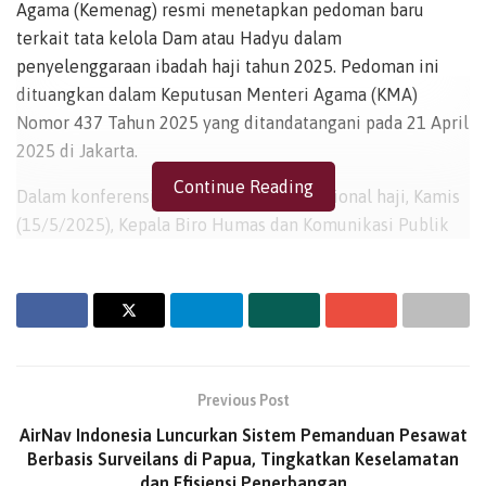
Agama (Kemenag) resmi menetapkan pedoman baru
terkait tata kelola Dam atau Hadyu dalam
penyelenggaraan ibadah haji tahun 2025. Pedoman ini
dituangkan dalam Keputusan Menteri Agama (KMA)
Nomor 437 Tahun 2025 yang ditandatangani pada 21 April
2025 di Jakarta.
Continue Reading
Dalam konferensi pers hari ke-15 operasional haji, Kamis
(15/5/2025), Kepala Biro Humas dan Komunikasi Publik
Kemenag, Akhmad Fauzin, menjelaskan bahwa pedoman
tersebut dirancang untuk menjaga ketertiban, kepatuhan
terhadap syariat, serta memberikan manfaat sosial dari
pelaksanaan Dam/Hadyu.
“Mayoritas jemaah haji Indonesia menggunakan manasik
Previous Post
tamattu’, yang mewajibkan pelaksanaan Dam. KMA ini
AirNav Indonesia Luncurkan Sistem Pemanduan Pesawat
hadir untuk memastikan pengelolaan Dam berjalan
Berbasis Surveilans di Papua, Tingkatkan Keselamatan
secara syar’i, maslahat, transparan, akuntabel, dan
dan Efisiensi Penerbangan