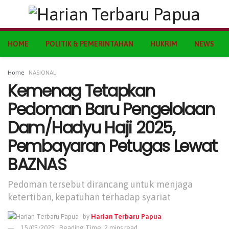
HOME
POLITIK & PEMERINTAHAN
HUKRIM
NEWS
Home
NASIONAL
Kemenag Tetapkan
Pedoman Baru Pengelolaan
Dam/Hadyu Haji 2025,
Pembayaran Petugas Lewat
BAZNAS
Pedoman tersebut dirancang untuk menjaga
ketertiban, kepatuhan terhadap syariat
by
Harian Terbaru Papua
15/05/2025
Reading Time: 2 mins read