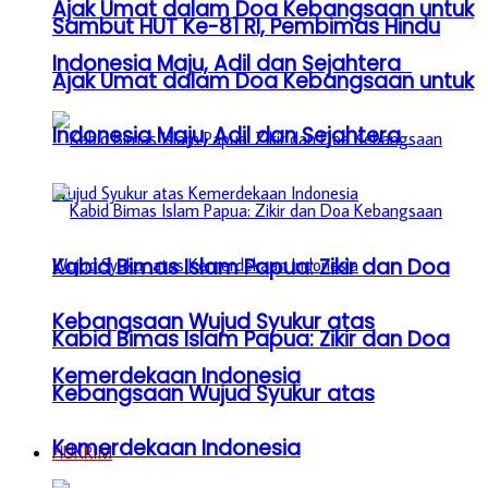
Ajak Umat dalam Doa Kebangsaan untuk
Sambut HUT Ke-81 RI, Pembimas Hindu
Indonesia Maju, Adil dan Sejahtera
Ajak Umat dalam Doa Kebangsaan untuk
Indonesia Maju, Adil dan Sejahtera
Kabid Bimas Islam Papua: Zikir dan Doa
Kebangsaan Wujud Syukur atas
Kabid Bimas Islam Papua: Zikir dan Doa
Kemerdekaan Indonesia
Kebangsaan Wujud Syukur atas
Kemerdekaan Indonesia
HUKRIM