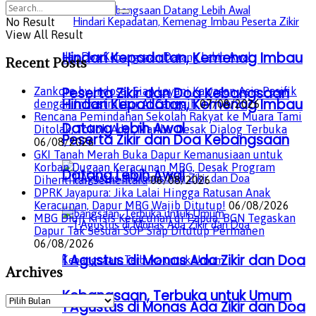
No Result
View All Result
Hindari Kepadatan, Kemenag Imbau
Recent Posts
Peserta Zikir dan Doa Kebangsaan
Zankore by Indosat Siap Layani Kawasan Asia Pasifik
Hindari Kepadatan, Kemenag Imbau
dengan Infrastruktur AI Canggih
07/08/2026
Rencana Pemindahan Sekolah Rakyat ke Muara Tami
Datang Lebih Awal
Ditolak, Tokoh Adat Maribu Desak Dialog Terbuka
Peserta Zikir dan Doa Kebangsaan
06/08/2026
GKI Tanah Merah Buka Dapur Kemanusiaan untuk
Korban Dugaan Keracunan MBG, Desak Program
Datang Lebih Awal
Dihentikan Sementara
06/08/2026
DPRK Jayapura: Jika Lalai Hingga Ratusan Anak
Keracunan, Dapur MBG Wajib Ditutup!
06/08/2026
MBG Diuji Krisis Keracunan di Papua, BGN Tegaskan
Dapur Tak Sesuai SOP Siap Ditutup Permanen
06/08/2026
1 Agustus di Monas Ada Zikir dan Doa
Archives
Kebangsaan, Terbuka untuk Umum
Archives
1 Agustus di Monas Ada Zikir dan Doa