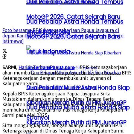
Dua Pebalap Astra Honda Tembus
MotoGP 2026, Catat Sejarah Baru
Dua Pebalap Astra Honda Tembus
Foto bersama BPJS Ketenagakerjaan Papua Jayapura di
untuk Indonesia
MotoGP 2026, Catat Sejarah Baru
depan Kantor Dinas Tenaga Kerja Kabupaten Sarmi. (Foto:
Istimewa)
untuk Indonesia
SARMI,
HarianTerbaruPapua.com
– BPJS Ketenagakerjaan
akan membuka memperluas pelayanan kepada peserta BPJS
Ketenagakerjaan dengan membuka unit layanan di
Kabupaten Sarmi.
Dua Pebalap Muda Astra Honda Siap
Kepala BPJS Ketenagakerjaan Papua Jayapura Sirta
Mustakiem dalam kunjungan ke Dinas Tenaga Kerja
Kibarkan Merah Putih di FIM JuniorGP
Kabupaten Sarmi mengungkapkan bahwa pihaknya akan
Dua Pebalap Muda Astra Honda Siap
membuka unit layanan di Dinas Tenaga Kerja Kabupaten
Sarmi pada Mei 2025.
Spanyol
Kibarkan Merah Putih di FIM JuniorGP
Sirta mengungkapkan, dengan adanya unit layanan BPJS
Ketenagakerjaan di Dinas Tenaga Kerja Kabupaten Sarmi,