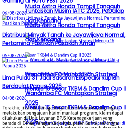
Gaming di HoYo FEST 2026
Muda Astra Honda Tampil Tangguh
Tuntaskan Musim IATC 2025, Pebalap
06/08/2026
dan Kencang
Muda Astra Honda Tampil Tangguh
Distribusi Minyak Tanah ke Jayawijaya Normal,
dan Kencang
Pertamina Pastikan Pasokan Aman
05/08/2026
Wanamba FC Mantapkan Strategi
Lima Pulau 3T Jadi Sasaran Ekspedisi Rupiah
Berdaulat Papua 2026
Menuju 16 Besar TKBM & Dandim Cup II
Wanamba FC Mantapkan Strategi
04/08/2026
2025
Menuju 16 Besar TKBM & Dandim Cup II
Terakhir, jika ada tenaga kerja atau ahli waris yang ingin
melakukan pengajuan klaim manfaat program, klaim dapat
dilakukan di Unit Layanan BPJS Ketenagakerjaan yang
2025
berada di Dinas Tenaga Kerja Kabupaten Sarmi, sehingga