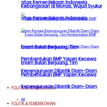
atas Kemerdekaan Indonesia
Kebangsaan di Monas, Wujud Syukur
atas Kemerdekaan Indonesia
Enam Bulan Berjuang, Tim
Pembentukan BMP Yapen Kecewa
Enam Bulan Berjuang, Tim
Kepengurusan Dilantik Diam-Diam
Pembentukan BMP Yapen Kecewa
Kepengurusan Dilantik Diam-Diam
POLITIK & PEMERINTAHAN
All
POLITIK & PEMERINTAHAN