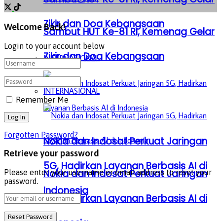
Zikir dan Doa Kebangsaan
Welcome Back!
Sambut HUT Ke-81 RI, Kemenag Gelar
Login to your account below
Zikir dan Doa Kebangsaan
INTERNASIONAL
INTERNASIONAL
Remember Me
Forgotten Password?
Nokia dan Indosat Perkuat Jaringan
Retrieve your password
5G, Hadirkan Layanan Berbasis AI di
Nokia dan Indosat Perkuat Jaringan
Please enter your username or email address to reset your
password.
Indonesia
5G, Hadirkan Layanan Berbasis AI di