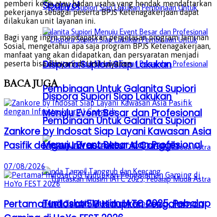
pemberi kerja atau badan usaha yang hendak mendaftarkan
Spanyol
pekerjanya sebagai peserta BPJS Ketenagakerjaan dapat
dilakukan unit layanan ini.
Bagi yang ingin mendapatkan penjelasan program Jaminan
Sosial, mengetahui apa saja program BPJS Ketenagakerjaan,
manfaat yang akan didapatkan, dan persyaratan menjadi
Dispora Supiori Siap Lakukan
peserta bisa dilayani di Unit Layanan.
BACA
JUGA
Pembinaan Untuk Galanita Supiori
Dispora Supiori Siap Lakukan
Menuju Event Besar dan Profesional
Pembinaan Untuk Galanita Supiori
Zankore by Indosat Siap Layani Kawasan Asia
Menuju Event Besar dan Profesional
Pasifik dengan Infrastruktur AI Canggih
07/08/2026
Tuntaskan Musim IATC 2025, Pebalap
Pertama! Indosat 5G Hidupkan Pengalaman