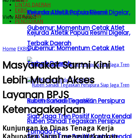
No Result
LINTAS DAERAH
EKBIS
Kejurda Atletik Papua Resmi Digelar,
KESEHATAN
View All Result
PENDIDIKAN
Gubernur: Momentum Cetak Atlet
Kejurda Atletik Papua Resmi Digelar,
Terbaik Daerah
Gubernur: Momentum Cetak Atlet
Home
EKBIS
Masyarakat Sarmi Kini
Terbaik Daerah
Lebih Mudah Akses
Layanan BPJS
Ruben Sanadi Tegaskan Persipura
Ketenagakerjaan
Siap Jaga Tren Positif Kontra Kendal
Ruben Sanadi Tegaskan Persipura
Kunjungan ke Dinas Tenaga Kerja
Tornado FC
Kabupaten Sarmi mengungkapkan
Siap Jaga Tren Positif Kontra Kendal