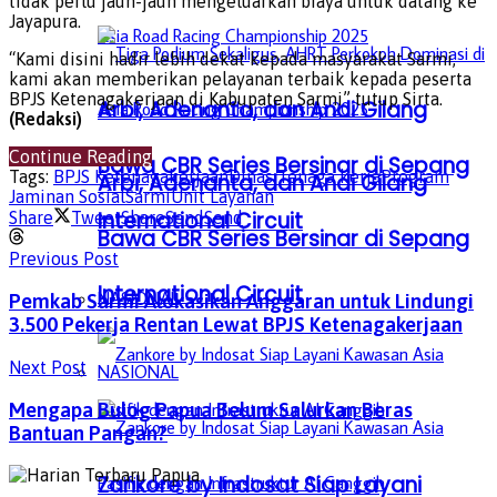
tidak perlu jauh-jauh mengeluarkan biaya untuk datang ke
Jayapura.
“Kami disini hadir lebih dekat kepada masyarakat Sarmi,
kami akan memberikan pelayanan terbaik kepada peserta
BPJS Ketenagakerjaan di Kabupaten Sarmi” tutup Sirta.
Arbi, Adenanta, dan Andi Gilang
(Redaksi)
Continue Reading
Bawa CBR Series Bersinar di Sepang
Tags:
BPJS Ketenagakerjaan
Dinas Tenaga kerja
Program
Arbi, Adenanta, dan Andi Gilang
Jaminan Sosial
Sarmi
Unit Layanan
International Circuit
Share
Tweet
Share
Send
Send
Bawa CBR Series Bersinar di Sepang
Previous Post
International Circuit
NASIONAL
Pemkab Sarmi Alokasikan Anggaran untuk Lindungi
3.500 Pekerja Rentan Lewat BPJS Ketenagakerjaan
Next Post
NASIONAL
Mengapa Bulog Papua Belum Salurkan Beras
Bantuan Pangan?
Zankore by Indosat Siap Layani