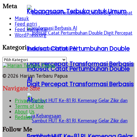
Meta
Kebangsaan, Terbuka untuk Umum
Masuk
Feed entri
Feed komentar
WordPress.org
Kategori
Indosat Catat Pertumbuhan Double
Kategori
Digit Percepat Transformasi Berbasis
Indosat Catat Pertumbuhan Double
© 2026 Harian Terbaru Papua
AI
Digit Percepat Transformasi Berbasis
Navigate Site
AI
Privacy Policy
Terms of Use
About Us
Redaksi
Follow Me
Sambut HUT Ke-81 RI, Kemenag Gelar