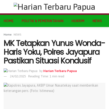
HOME
POLITIK & PEMERINTAHAN
HUKRIM
NEWS
Home
NEWS
MK Tetapkan Yunus Wonda-
Haris Yoku, Polres Jayapura
Pastikan Situasi Kondusif
by
Harian Terbaru Papua
24/02/2025
Reading Time: 1 min read