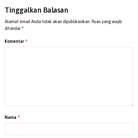
Tags:
Bupati dan Wakil Bupati
Kabupaten Jayapura
Tinggalkan Balasan
Putusan MK
Yunus Wonda-Haris Yoku
Alamat email Anda tidak akan dipublikasikan.
Ruas yang wajib
*
ditandai
*
Komentar
*
Nama