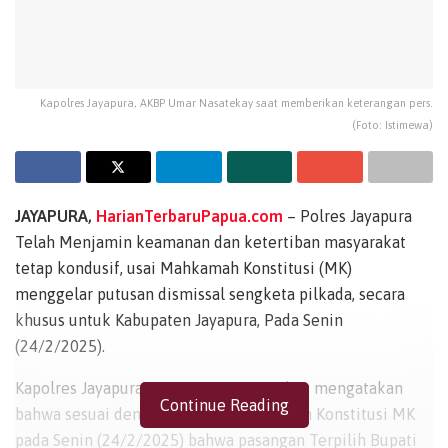
Kapolres Jayapura, AKBP Umar Nasatekay saat memberikan keterangan pers.
(Foto: Istimewa)
JAYAPURA,
HarianTerbaruPapua.com
– Polres Jayapura
Telah Menjamin keamanan dan ketertiban masyarakat
tetap kondusif, usai Mahkamah Konstitusi (MK)
menggelar putusan dismissal sengketa pilkada, secara
khusus untuk Kabupaten Jayapura, Pada Senin
(24/2/2025).
Kapolres Jayapura, AKBP Umar Nasatekay mengatakan
Continue Reading
bahwa sesuai dengan Putusan Mahkamah Konstitusi MK
pada Senin (24/2/2025) bahwa pasangan Terpilih Bupati