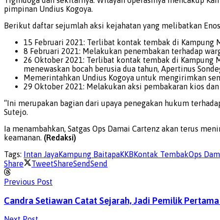
pimpinan Undius Kogoya.
Berikut daftar sejumlah aksi kejahatan yang melibatkan Enos
15 Februari 2021: Terlibat kontak tembak di Kampung 
8 Februari 2021: Melakukan penembakan terhadap warg
26 Oktober 2021: Terlibat kontak tembak di Kampung M
menewaskan bocah berusia dua tahun, Apertinus Sonde
Memerintahkan Undius Kogoya untuk mengirimkan sen
29 Oktober 2021: Melakukan aksi pembakaran kios dan s
“Ini merupakan bagian dari upaya penegakan hukum terhadap 
Sutejo.
Ia menambahkan, Satgas Ops Damai Cartenz akan terus meni
keamanan.
(Redaksi)
Tags:
Intan Jaya
Kampung Baitapa
KKB
Kontak Tembak
Ops Dam
Share
Tweet
Share
Send
Send
Previous Post
Candra Setiawan Catat Sejarah, Jadi Pemilik Pertam
Next Post