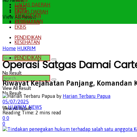
No Result
LINTAS DAERAH
EKBIS
EKBIS
LINTAS DAERAH
KESEHATAN
View All Result
PENDIDIKAN
KESEHATAN
EKBIS
PENDIDIKAN
KESEHATAN
Home
HUKRIM
PENDIDIKAN
Operasi Satgas Damai Cart
No Result
Riwayat Kejahatan Panjang, Komandan 
View All Result
No Result
by
Harian Terbaru Papua
05/07/2025
in
HUKRIM
,
NEWS
View All Result
Reading Time: 2 mins read
0
0
0