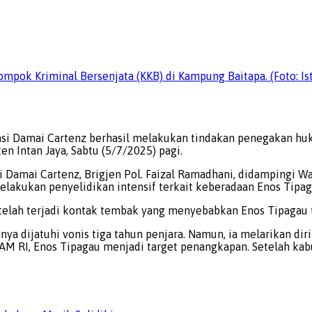
mpok Kriminal Bersenjata (KKB) di Kampung Baitapa. (Foto: I
si Damai Cartenz berhasil melakukan tindakan penegakan huk
en Intan Jaya, Sabtu (5/7/2025) pagi.
 Damai Cartenz, Brigjen Pol. Faizal Ramadhani, didampingi W
lakukan penyelidikan intensif terkait keberadaan Enos Tipag
elah terjadi kontak tembak yang menyebabkan Enos Tipagau te
a dijatuhi vonis tiga tahun penjara. Namun, ia melarikan dir
 RI, Enos Tipagau menjadi target penangkapan. Setelah kabu