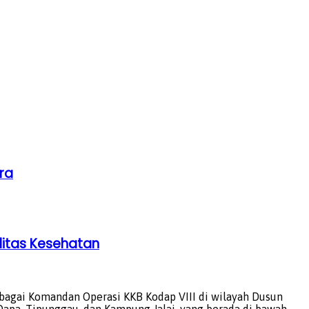
ra
litas Kesehatan
agai Komandan Operasi KKB Kodap VIII di wilayah Dusun
Dapa, Tipunggau, dan Kampung Jalai, yang berada di bawah