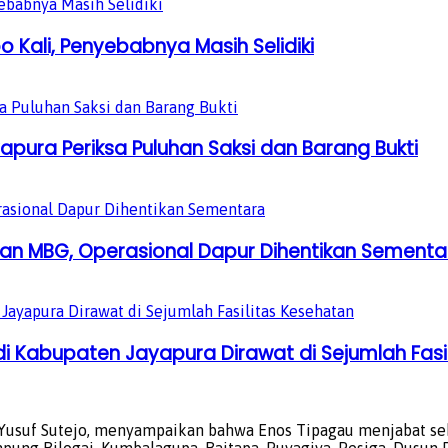
 Kali, Penyebabnya Masih Selidiki
pura Periksa Puluhan Saksi dan Barang Bukti
an MBG, Operasional Dapur Dihentikan Sementa
i Kabupaten Jayapura Dirawat di Sejumlah Fasi
Yusuf Sutejo, menyampaikan bahwa Enos Tipagau menjabat seb
ung Bilogai, Kumbalagupa, Baitapa, Puyagiya, Pesiga, Dusun 