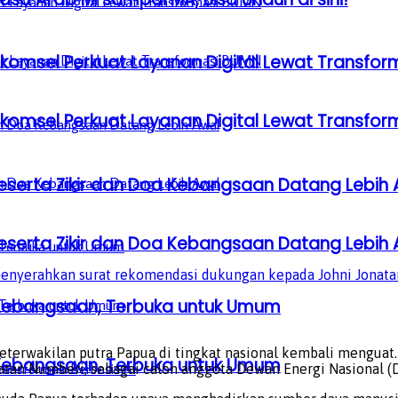
lkomsel Perkuat Layanan Digital Lewat Transfo
lkomsel Perkuat Layanan Digital Lewat Transfo
serta Zikir dan Doa Kebangsaan Datang Lebih 
serta Zikir dan Doa Kebangsaan Datang Lebih 
enyerahkan surat rekomendasi dukungan kepada Johni Jonatan
a Kebangsaan, Terbuka untuk Umum
terwakilan putra Papua di tingkat nasional kembali menguat
a Kebangsaan, Terbuka untuk Umum
an Numberi, sebagai calon anggota Dewan Energi Nasional (D