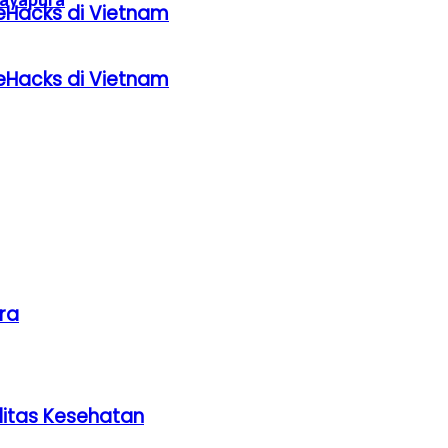
eHacks di Vietnam
eHacks di Vietnam
ra
litas Kesehatan