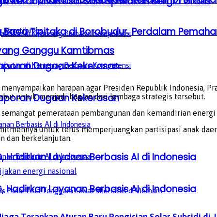
ga Keracunan Usai Santap Makan Bergizi Gratis
a Baca Tipitaka di Borobudur, Perdalam Pem
n yang Ganggu Kamtibmas
aporan Dugaan Kekerasan
ga menyampaikan harapan agar Presiden Republik Indonesia, Pr
aporan Dugaan Kekerasan
ut untuk menjadi bagian dari lembaga strategis tersebut.
 semangat pemerataan pembangunan dan kemandirian energi na
itmennya untuk terus memperjuangkan partisipasi anak daer
n dan berkelanjutan.
, Hadirkan Layanan Berbasis AI di Indonesia
ijakan energi nasional
, Hadirkan Layanan Berbasis AI di Indonesia
ga Terapkan Aturan Baru Pengisian Solar Subsidi di 