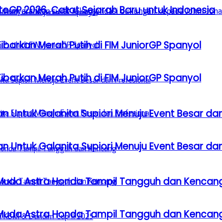
GP 2026, Catat Sejarah Baru untuk Indonesia
barkan Merah Putih di FIM JuniorGP Spanyol
barkan Merah Putih di FIM JuniorGP Spanyol
n Untuk Galanita Supiori Menuju Event Besar dan
n Untuk Galanita Supiori Menuju Event Besar dan
 Muda Astra Honda Tampil Tangguh dan Kencan
 Muda Astra Honda Tampil Tangguh dan Kencan