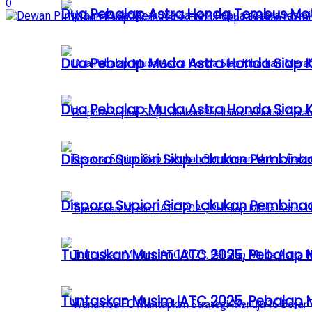
0
Dua Pebalap Astra Honda Tembus Moto
Dua Pebalap Muda Astra Honda Siap Ki
Dua Pebalap Muda Astra Honda Siap Ki
Dispora Supiori Siap Lakukan Pembinaa
Dispora Supiori Siap Lakukan Pembinaa
Tuntaskan Musim IATC 2025, Pebalap
Tuntaskan Musim IATC 2025, Pebalap