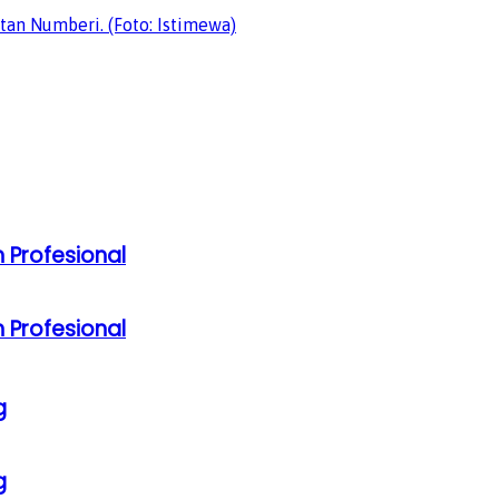
 Profesional
 Profesional
g
g