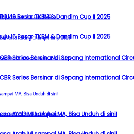
u 16 Besar TKBM & Dandim Cup II 2025
u 16 Besar TKBM & Dandim Cup II 2025
BR Series Bersinar di Sepang International Circ
BR Series Bersinar di Sepang International Circ
sa Arab MI sampai MA, Bisa Unduh di sini!
sa Arab MI sampai MA, Bisa Unduh di sini!