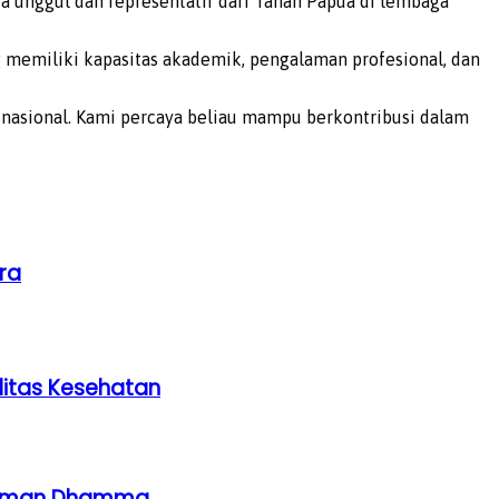
 unggul dan representatif dari Tanah Papua di lembaga
 memiliki kapasitas akademik, pengalaman profesional, dan
i nasional. Kami percaya beliau mampu berkontribusi dalam
ra
litas Kesehatan
ahaman Dhamma