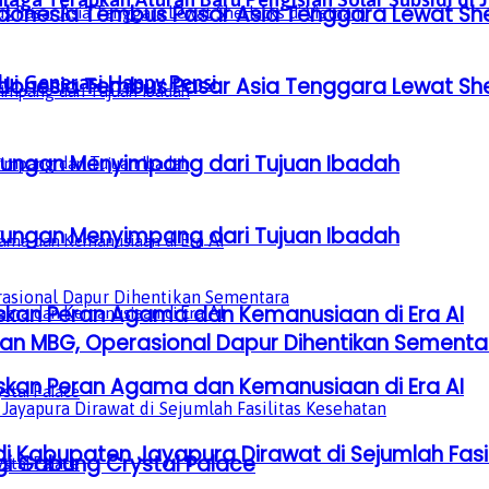
donesia Tembus Pasar Asia Tenggara Lewat Sh
ui Generasi Happy Pensi
donesia Tembus Pasar Asia Tenggara Lewat Sh
gkungan Menyimpang dari Tujuan Ibadah
gkungan Menyimpang dari Tujuan Ibadah
laskan Peran Agama dan Kemanusiaan di Era AI
an MBG, Operasional Dapur Dihentikan Sementa
laskan Peran Agama dan Kemanusiaan di Era AI
i Kabupaten Jayapura Dirawat di Sejumlah Fasi
gi Gabung Crystal Palace