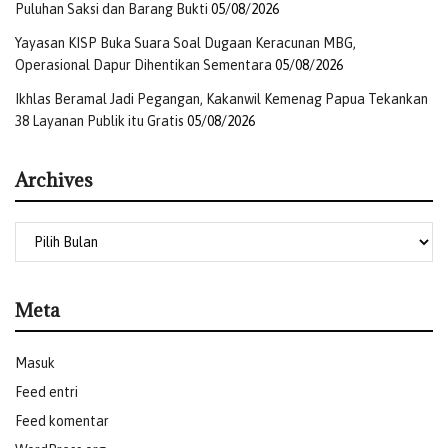
Puluhan Saksi dan Barang Bukti
05/08/2026
Setelah pengecekan disekolah itu, Pj.Sekda
Maddaremmeng bersama tim Paspamres dan Forkopimda
Yayasan KISP Buka Suara Soal Dugaan Keracunan MBG,
Operasional Dapur Dihentikan Sementara
05/08/2026
melakukan perjalanan ke Lembaga Pemasyarakatan
(Lapas) Kelas IIB Merauke untuk meninjau serta
Ikhlas Beramal Jadi Pegangan, Kakanwil Kemenag Papua Tekankan
mengecek persiapan dalam menerima kunjungan Wapres
38 Layanan Publik itu Gratis
05/08/2026
Gibran.
Archives
Untuk diketahui, Wakil Presiden RI Gibran
Rakabumingraka direncanakan bakal melakukan
kunjungan kerja (kunker) ke Merauke, Papua Selatan pada
Kamis, 16 Januari 2025. Selama kunker di Merauke,
Wapres Gibran dijadwalkan mengunjungi Kawasan
Meta
Perkebunan Tebu Sermayam, Kampung Ngguti Bob,
Kecamatan Tanah Miring.
Masuk
Selanjutnya, Pasar Wamanggu Merauke, SMK Negeri 1
Feed entri
Merauke untuk memantau langsung program nasional
Feed komentar
makan bergizi gratis di sekolah tersebut dan Lembaga