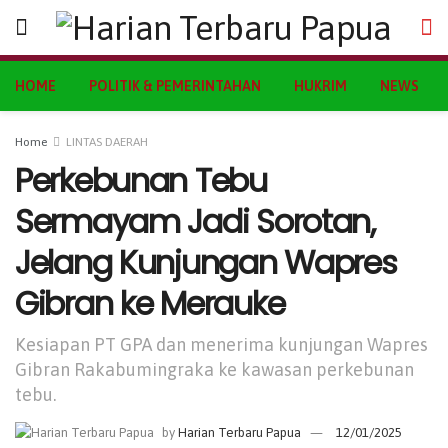
HOME
POLITIK & PEMERINTAHAN
HUKRIM
NEWS
Home
LINTAS DAERAH
Perkebunan Tebu
Sermayam Jadi Sorotan,
Jelang Kunjungan Wapres
Gibran ke Merauke
Kesiapan PT GPA dan menerima kunjungan Wapres
Gibran Rakabumingraka ke kawasan perkebunan
tebu.
by
Harian Terbaru Papua
12/01/2025