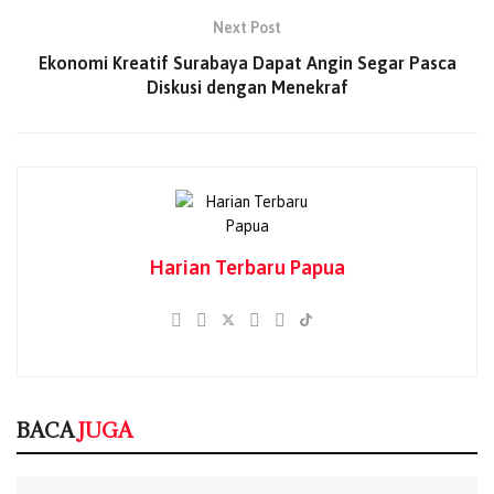
Miring, Kabupaten Merauke untuk meninjau lokasi
Next Post
tersebut.
Ekonomi Kreatif Surabaya Dapat Angin Segar Pasca
Diskusi dengan Menekraf
Setibanya kawasan perkebunan, pimpinan dan karyawan
PT Global Papua Abadi (GPA) selaku pengelola kawasan
perkebunan tebu menerima tim yang dipimpin oleh
Pj.Sekda Maddaremmeng dan dilanjutkan dengan
pertemuan terbatas.
BACA
JUGA
Harian Terbaru Papua
Pemkab Puncak Salurkan Bantuan Tanggap
Darurat ke Tiga Distrik Terdampak Hujan Es
dan Embun Salju
03/08/2026
Pemkab Puncak Latih Perajin Noken Kulit
BACA
JUGA
Kayu, Dorong Pelestarian Budaya dan
Peningkatan Ekonomi OAP