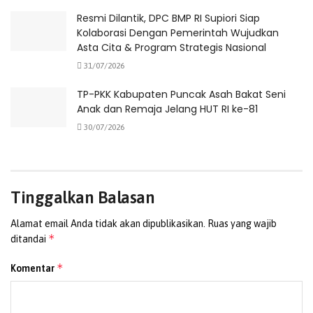
atau lahan perkebunan,” ucapnya
Resmi Dilantik, DPC BMP RI Supiori Siap
Kolaborasi Dengan Pemerintah Wujudkan
Maddaremmeng mengungkapkan, misalnya disini Wapres
Asta Cita & Program Strategis Nasional
Gibran Rakabumingraka mau lihat apa, perusahaan tebu
31/07/2026
atau pembibitan yang dilakukan.
TP-PKK Kabupaten Puncak Asah Bakat Seni
“Persiapannya seperti apa dalam menyambut kunjungan
Anak dan Remaja Jelang HUT RI ke-81
Wapres Gibran Rakabumingraka ke kawasan perkebunan
30/07/2026
tebu,” ujarnya.
Dalam rapat tersebut tim protokoler Presiden menyebut
Wapres Gibran di perkirakan tiba pada Kamis, 16 Januari
Tinggalkan Balasan
2025 di Merauke paling lambat pada pukul 09.00 WIT di
Alamat email Anda tidak akan dipublikasikan.
Ruas yang wajib
Bandar Udara Mopah Merauke.
*
ditandai
Tim protokoler juga meminta PT GPA menyiapkan
*
Komentar
tempat mana yang harus dikunjungi oleh Wapres Gibran
Rakabumingraka agar tak ada kekosongan.