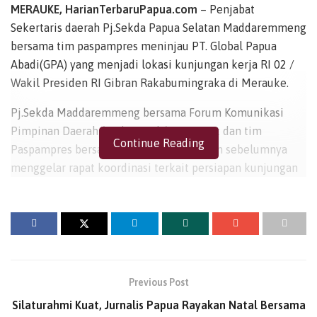
MERAUKE,
HarianTerbaruPapua.com
– Penjabat
Sekertaris daerah Pj.Sekda Papua Selatan Maddaremmeng
bersama tim paspampres meninjau PT. Global Papua
Abadi(GPA) yang menjadi lokasi kunjungan kerja RI 02 /
Wakil Presiden RI Gibran Rakabumingraka di Merauke.
Pj.Sekda Maddaremmeng bersama Forum Komunikasi
Pimpinan Daerah (Forkopimda) setempat dan tim
Continue Reading
Paspampres bersama protokoler presiden sebelumnya
menggelar rapat koordinasi terkait persiapan kunjungan
Wakil Presiden Republik Indonesia, Gibran
Rakabumingraka ke Merauke di Rumah Makan Pinang
Sirih, Minggu (12/01/2025)
Usai rapat, Pj.Sekda Maddaremmeng bersama
Forkopimda, paspampres beserta tim protokoler Presiden
Previous Post
melanjutkan perjalanan menuju ke Kawasan Perkebunan
Silaturahmi Kuat, Jurnalis Papua Rayakan Natal Bersama
Tebu Sermayam, Kampung Ngguti Bob, DistrikTanah