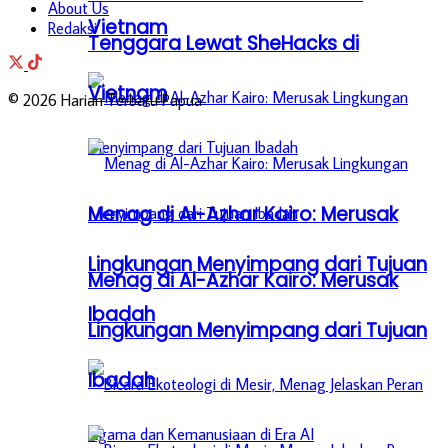
About Us
Vietnam
Redaksi
Tenggara Lewat SheHacks di
Vietnam
© 2026 Harian Terbaru Papua
Menag di Al-Azhar Kairo: Merusak
Lingkungan Menyimpang dari Tujuan
Menag di Al-Azhar Kairo: Merusak
Ibadah
Lingkungan Menyimpang dari Tujuan
Ibadah