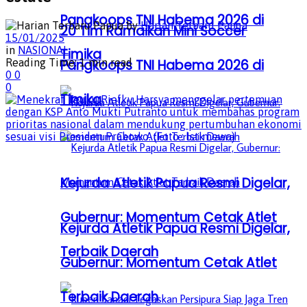
Pangkoops TNI Habema 2026 di
by
Harian Terbaru Papua
20 Tim Ramaikan Mini Soccer
15/01/2025
in
NASIONAL
Timika
Reading Time: 1 min read
Pangkoops TNI Habema 2026 di
0
0
0
Timika
Kejurda Atletik Papua Resmi Digelar,
Gubernur: Momentum Cetak Atlet
Kejurda Atletik Papua Resmi Digelar,
Terbaik Daerah
Gubernur: Momentum Cetak Atlet
Terbaik Daerah