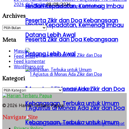
2026 di Timika
08/08/2026
Hindari Kepadatan, Kemenag Imbau
Archives
Peserta Zikir dan Doa Kebangsaan
Hindari Kepadatan, Kemenag Imbau
Archives
Datang Lebih Awal
Peserta Zikir dan Doa Kebangsaan
Meta
Masuk
Datang Lebih Awal
Feed entri
Feed komentar
WordPress.org
Kategori
1 Agustus di Monas Ada Zikir dan Doa
Kategori
Kebangsaan, Terbuka untuk Umum
© 2026 Harian Terbaru Papua
1 Agustus di Monas Ada Zikir dan Doa
Navigate Site
Kebangsaan, Terbuka untuk Umum
Privacy Policy