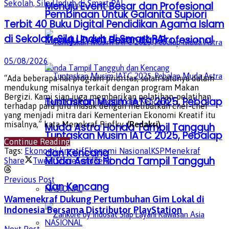
Menuju Event Besar dan Profesional
Pembinaan Untuk Galanita Supiori
Terbit 40 Buku Digital Pendidikan Agama Islam
di Sekolah, Sila Unduh di Smart PAI
Menuju Event Besar dan Profesional
05/08/2026
“Ada beberapa hal program prioritas, salah satunya dalam
mendukung misalnya terkait dengan program Makan
Bergizi. Kami siap juga memberikan pelatihan-pelatihan
Tuntaskan Musim IATC 2025, Pebalap
terhadap para juru masak dengan melibatkan chef-chef
yang menjadi mitra dari Kementerian Ekonomi Kreatif itu
misalnya,” kata Menekraf Riefky.
(Redaksi)
Muda Astra Honda Tampil Tangguh
Tuntaskan Musim IATC 2025, Pebalap
Continue Reading
Tags:
Ekonomi kreatif
Ekonomi Nasional
KSP
Menekraf
dan Kencang
Muda Astra Honda Tampil Tangguh
Share
Tweet
Share
Send
Send
Previous Post
dan Kencang
NASIONAL
Wamenekraf Dukung Pertumbuhan Gim Lokal di
Indonesia Bersama Distributor PlayStation
NASIONAL