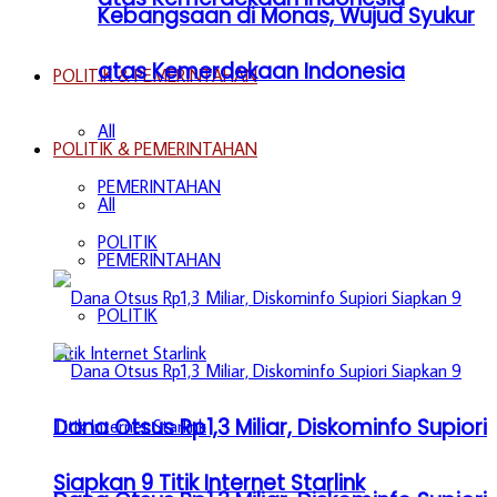
Kebangsaan di Monas, Wujud Syukur
atas Kemerdekaan Indonesia
POLITIK & PEMERINTAHAN
All
POLITIK & PEMERINTAHAN
PEMERINTAHAN
All
POLITIK
PEMERINTAHAN
POLITIK
Dana Otsus Rp1,3 Miliar, Diskominfo Supiori
Siapkan 9 Titik Internet Starlink