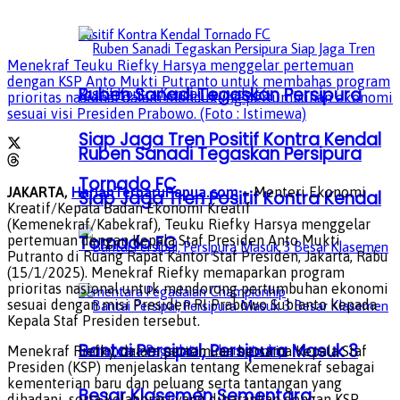
Menekraf Teuku Riefky Harsya menggelar pertemuan
dengan KSP Anto Mukti Putranto untuk membahas program
Ruben Sanadi Tegaskan Persipura
prioritas nasional dalam mendukung pertumbuhan ekonomi
sesuai visi Presiden Prabowo. (Foto : Istimewa)
Siap Jaga Tren Positif Kontra Kendal
Ruben Sanadi Tegaskan Persipura
Tornado FC
JAKARTA,
HarianTerbaruPapua.com
– Menteri Ekonomi
Siap Jaga Tren Positif Kontra Kendal
Kreatif/Kepala Badan Ekonomi Kreatif
(Kemenekraf/Kabekraf), Teuku Riefky Harsya menggelar
Tornado FC
pertemuan dengan Kepala Staf Presiden Anto Mukti
Putranto di Ruang Rapat Kantor Staf Presiden, Jakarta, Rabu
(15/1/2025). Menekraf Riefky memaparkan program
prioritas nasional untuk mendorong pertumbuhan ekonomi
sesuai dengan misi Presiden RI Prabowo Subianto kepada
Kepala Staf Presiden tersebut.
Bantai Persipal, Persipura Masuk 3
Menekraf Riefky, dalam pertemuan bersama Kepala Staf
Presiden (KSP) menjelaskan tentang Kemenekraf sebagai
kementerian baru dan peluang serta tantangan yang
Besar Klasemen Sementara
dihadapi, serta kolaborasi yang diharapkan dengan KSP