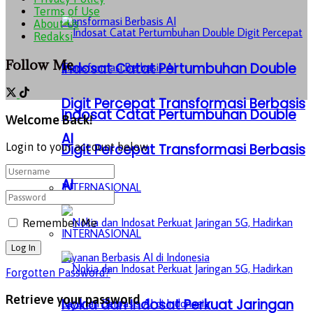
Terms of Use
About Us
Redaksi
Follow Me
Indosat Catat Pertumbuhan Double
Digit Percepat Transformasi Berbasis
Indosat Catat Pertumbuhan Double
Welcome Back!
AI
Login to your account below
Digit Percepat Transformasi Berbasis
AI
INTERNASIONAL
Remember Me
INTERNASIONAL
Forgotten Password?
Retrieve your password
Nokia dan Indosat Perkuat Jaringan