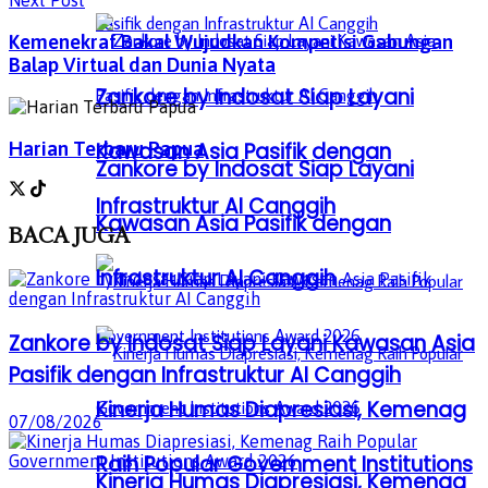
Next Post
Kemenekraf Bakal Wujudkan Kompetisi Gabungan
Balap Virtual dan Dunia Nyata
Zankore by Indosat Siap Layani
Harian Terbaru Papua
Kawasan Asia Pasifik dengan
Zankore by Indosat Siap Layani
Infrastruktur AI Canggih
Kawasan Asia Pasifik dengan
BACA
JUGA
Infrastruktur AI Canggih
Zankore by Indosat Siap Layani Kawasan Asia
Pasifik dengan Infrastruktur AI Canggih
Kinerja Humas Diapresiasi, Kemenag
07/08/2026
Raih Popular Government Institutions
Kinerja Humas Diapresiasi, Kemenag