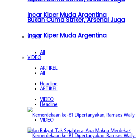
Incar Kiper Muda Argentina
Bukan Cuma Striker, Arsenal Juga
Incar Kiper Muda Argentina
VIDEO
All
VIDEO
ARTIKEL
All
Headline
ARTIKEL
VIDEO
Headline
VIDEO