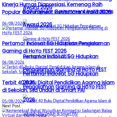
Kinerja Humas Diapresiasi, Kemenag Raih
Award 2026
Raih Popular Government Institutions
Popular Government Institutions Award 2026
06/08/2026
Award 2026
Pertama! Indosat 5G Hidupkan Pengalaman
Gaming di HoYo FEST 2026
Pertama! Indosat 5G Hidupkan
06/08/2026
Pengalaman Gaming di HoYo FEST
Pertama! Indosat 5G Hidupkan
2026
Terbit 40 Buku Digital Pendidikan Agama Islam
Pengalaman Gaming di HoYo FEST
di Sekolah, Sila Unduh di Smart PAI
2026
05/08/2026
Next Post