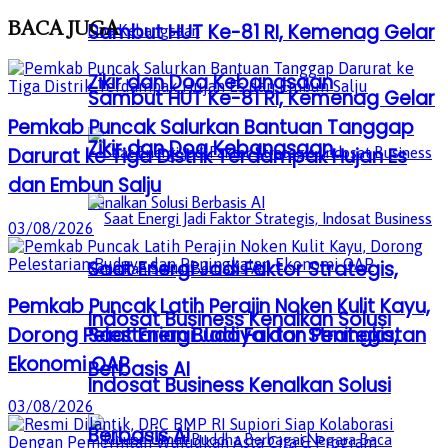
BACA
JUGA
Sambut HUT Ke-81 RI, Kemenag Gelar
Zikir dan Doa Kebangsaan
Sambut HUT Ke-81 RI, Kemenag Gelar
Pemkab Puncak Salurkan Bantuan Tanggap
Zikir dan Doa Kebangsaan
Darurat ke Tiga Distrik Terdampak Hujan Es
dan Embun Salju
03/08/2026
Saat Energi Jadi Faktor Strategis,
Pemkab Puncak Latih Perajin Noken Kulit Kayu,
Indosat Business Kenalkan Solusi
Dorong Pelestarian Budaya dan Peningkatan
Saat Energi Jadi Faktor Strategis,
Ekonomi OAP
Berbasis AI
Indosat Business Kenalkan Solusi
03/08/2026
Berbasis AI