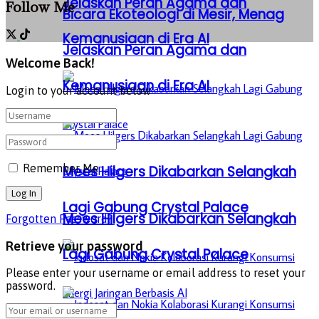
Jelaskan Peran Agama dan
Follow Me
Bicara Ekoteologi di Mesir, Menag
Kemanusiaan di Era AI
Jelaskan Peran Agama dan
Welcome Back!
Kemanusiaan di Era AI
Login to your account below
Remember Me
Mees Hilgers Dikabarkan Selangkah
Lagi Gabung Crystal Palace
Mees Hilgers Dikabarkan Selangkah
Forgotten Password?
Retrieve your password
Lagi Gabung Crystal Palace
Please enter your username or email address to reset your
password.