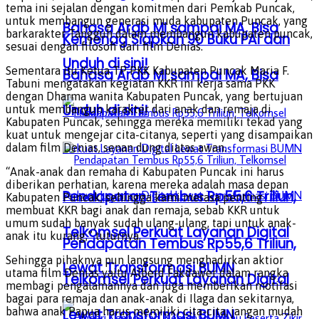
tema ini sejalan dengan komitmen dari Pemkab Puncak,
untuk membangun generasi muda kabupaten Puncak, yang
Bahasa Arab MI sampai MA, Bisa
barkarakter Tangguh dalam membangun kabupaten puncak,
Kemenag Siapkan 90 Buku PAI dan
sesuai dengan filosofi dari film Denias.
Unduh di sini!
Sementara itu Ketua TP PKK Kabupaten Puncak Maria F.
Bahasa Arab MI sampai MA, Bisa
Tabuni mengatakan kegiatan KKR ini kerja sama PKK
dengan Dharma wanita Kabupaten Puncak, yang bertujuan
Unduh di sini!
untuk membangun karakter dari anak dan remaja di
Kabupaten Puncak, sehingga mereka memiliki tekad yang
kuat untuk mengejar cita-citanya, seperti yang disampaikan
dalam film Denias, senan dung diatas awan.
“Anak-anak dan remaha di Kabupaten Puncak ini harus
diberikan perhatian, karena mereka adalah masa depan
Pendapatan Tembus Rp55,6 Triliun,
Kabupaten Puncak, sehingga kami merasa penting
membuat KKR bagi anak dan remaja, sebab KKR untuk
umum sudah banyak sudah ulang-ulang, tapi untuk anak-
Telkomsel Perkuat Layanan Digital
anak itu kurang,” tuturnya.
Pendapatan Tembus Rp55,6 Triliun,
Sehingga pihaknya pun langsung menghadirkan aktior
Lewat Transformasi BUMN
utama film Denias yaitu Alberd Fakdawer dalam rangka
Telkomsel Perkuat Layanan Digital
membagi pengalamannya dan juga memberikan motifasi
bagai para remaja dan anak-anak di Ilaga dan sekitarnya,
bahwa anak Papua harus memiliki cita-cita, jangan mudah
Lewat Transformasi BUMN