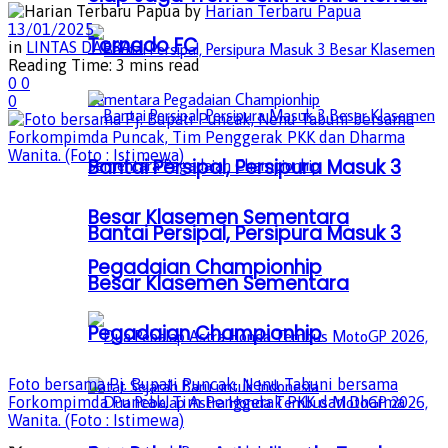
by
Harian Terbaru Papua
13/01/2025
Tornado FC
in
LINTAS DAERAH
Reading Time: 3 mins read
0
0
0
Bantai Persipal, Persipura Masuk 3
Besar Klasemen Sementara
Bantai Persipal, Persipura Masuk 3
Pegadaian Championhip
Besar Klasemen Sementara
Pegadaian Championhip
Foto bersama Pj. Bupati Puncak, Nenu Tabuni bersama
Forkompimda Puncak, Tim Penggerak PKK dan Dharma
Wanita. (Foto : Istimewa)