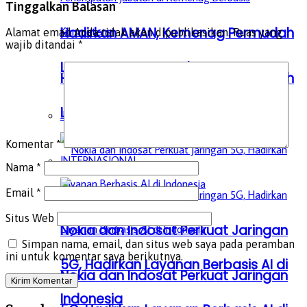
Tinggalkan Balasan
Hadirkan AMAN, Kemenag Permudah
Alamat email Anda tidak akan dipublikasikan.
Ruas yang
wajib ditandai
*
Laporan Dugaan Kekerasan
Hadirkan AMAN, Kemenag Permudah
Laporan Dugaan Kekerasan
INTERNASIONAL
Komentar
*
INTERNASIONAL
Nama
*
Email
*
Situs Web
Nokia dan Indosat Perkuat Jaringan
Simpan nama, email, dan situs web saya pada peramban
ini untuk komentar saya berikutnya.
5G, Hadirkan Layanan Berbasis AI di
Nokia dan Indosat Perkuat Jaringan
Indonesia