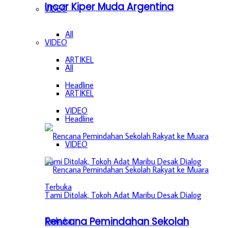
Incar Kiper Muda Argentina
VIDEO
All
VIDEO
ARTIKEL
All
Headline
ARTIKEL
VIDEO
Headline
VIDEO
Rencana Pemindahan Sekolah