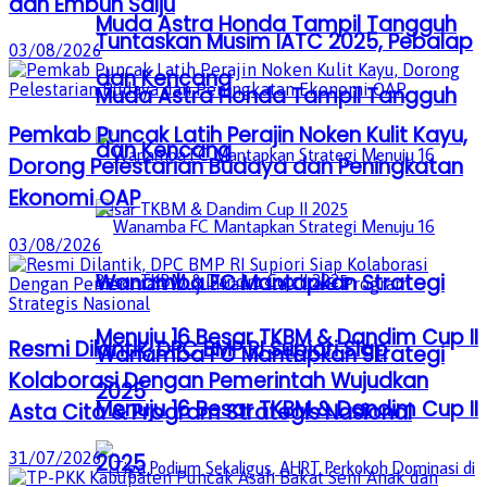
dan Embun Salju
Muda Astra Honda Tampil Tangguh
Tuntaskan Musim IATC 2025, Pebalap
03/08/2026
dan Kencang
Muda Astra Honda Tampil Tangguh
Pemkab Puncak Latih Perajin Noken Kulit Kayu,
dan Kencang
Dorong Pelestarian Budaya dan Peningkatan
Ekonomi OAP
03/08/2026
Wanamba FC Mantapkan Strategi
Menuju 16 Besar TKBM & Dandim Cup II
Resmi Dilantik, DPC BMP RI Supiori Siap
Wanamba FC Mantapkan Strategi
Kolaborasi Dengan Pemerintah Wujudkan
2025
Menuju 16 Besar TKBM & Dandim Cup II
Asta Cita & Program Strategis Nasional
31/07/2026
2025