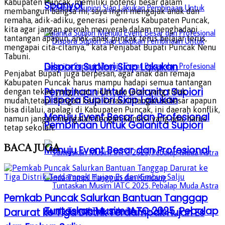
Kabupaten Puncak, memiliki potensi besar dalam
Spanyol
membangun bangsa ini, saya ingin mengajak anak dan
remaha, adik-adiku, generasi penerus Kabupaten Puncak,
kita agar jangan pernah menyerah dalam menghadapi
tantangan apapun, anak-anak puncak terus belajar terus,
mengapai cita-citanya,” kata Penjabat Bupati Puncak Nenu
Tabuni.
Dispora Supiori Siap Lakukan
Penjabat Bupati juga berpesan, agar anak dan remaja
Kabupaten Puncak harus mampu hadapi semua tantangan
Pembinaan Untuk Galanita Supiori
dengan tekad yang kuat, tidak ada jalan yang tidak
Dispora Supiori Siap Lakukan
mudah,tetapi dengan kerja keras,rintangan sebesar apapun
bisa dilalui, apalagi di Kabupaten Puncak, ini daerah konflik,
Menuju Event Besar dan Profesional
namun jangan mengalah dengan kondisi yang ada, harus
Pembinaan Untuk Galanita Supiori
tetap sekolah.
BACA
JUGA
Menuju Event Besar dan Profesional
Pemkab Puncak Salurkan Bantuan Tanggap
Tuntaskan Musim IATC 2025, Pebalap
Darurat ke Tiga Distrik Terdampak Hujan Es