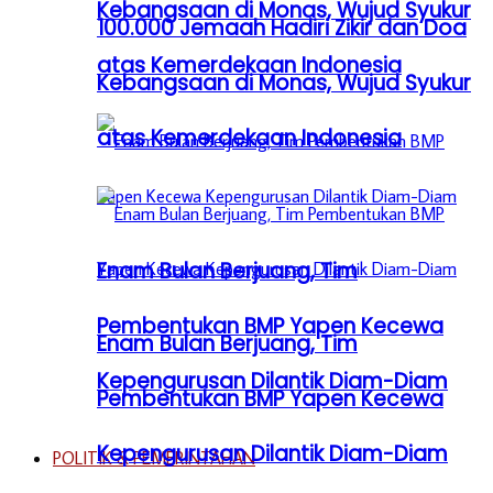
Kebangsaan di Monas, Wujud Syukur
100.000 Jemaah Hadiri Zikir dan Doa
atas Kemerdekaan Indonesia
Kebangsaan di Monas, Wujud Syukur
atas Kemerdekaan Indonesia
Enam Bulan Berjuang, Tim
Pembentukan BMP Yapen Kecewa
Enam Bulan Berjuang, Tim
Kepengurusan Dilantik Diam-Diam
Pembentukan BMP Yapen Kecewa
Kepengurusan Dilantik Diam-Diam
POLITIK & PEMERINTAHAN