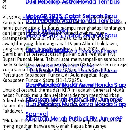
Dua Pebalap Astra Honda Tembus
MotoGP 2026, Catat Sejarah Baru
PUNCAK,
HarianTerbaruPapua.com
– Generasi Muda
Dua Pebalap Astra Honda Tembus
Kabupaten Puncak jangan pernah takut bermimpi besar, dan
harus punya cita-cita, harus mampu menghadapi tantangan
untuk Indonesia
dan jangan mudah menyerah seperti makna yang
MotoGP 2026, Catat Sejarah Baru
disampaikan melalui film Denias, senandung diatas
awan,film yang dibintangi anak Papua Alberd Fakdawer,
yang sempat populer di layar kaca tahun 2006 lalu.
untuk Indonesia
Demikian hal tersebut disampaikan oleh Penjabat (PJ)
Bupati Puncak Nenu Tabuni saat menyampaikan sambutan
pada Kebaktian kebangunan Rohania (KKR) anak dan remaja
kerja sama Tim Penggerak PKK dan Dharma wanita
Persatuan Kabupaten Puncak, di Aula negelar, Ilaga,
Kabupaten Puncak, Sabtu (11/1/2025).
Dua Pebalap Muda Astra Honda Siap
Untuk diketahui, thema dari KKR ini adalah Generasi Muda
hebat Puncak maju dan sejahtera,dengan menghadirkan
Kibarkan Merah Putih di FIM JuniorGP
Alberd Fakdawer,yang merupakan pemeran utama Denias
Dua Pebalap Muda Astra Honda Siap
dalam film senandung diatas awan serta ibu Ev. Reni
Fakdawer.
Spanyol
Kibarkan Merah Putih di FIM JuniorGP
“Melalui Film Denias ini, menyampaikan pesan-pesan dan
mengingatkan bahwa anak-anak Papua khususnya