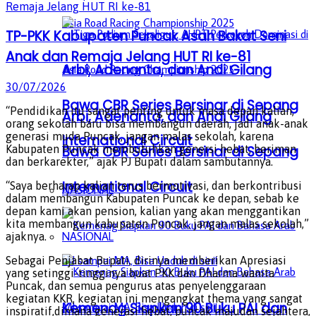
TP-PKK Kabupaten Puncak Asah Bakat Seni
Anak dan Remaja Jelang HUT RI ke-81
Arbi, Adenanta, dan Andi Gilang
30/07/2026
Bawa CBR Series Bersinar di Sepang
“Pendidikan itu sangat penting untuk masa depan kalian,
Arbi, Adenanta, dan Andi Gilang
orang sekolah baru bisa membangun daerah, jadi anak-anak
generasi muda Puncak, jangan malas sekolah, karena
International Circuit
Kabupaten Puncak membutuhkan genersi hebat, beriman
Bawa CBR Series Bersinar di Sepang
dan berkarekter,” ajak PJ Bupati dalam sambutannya.
International Circuit
“Saya berharap kalian terus bermotivasi, dan berkontribusi
NASIONAL
dalam membangun Kabupaten Puncak ke depan, sebab ke
depan kami akan pension, kalian yang akan menggantikan
kita membangun kabupaten Puncak, jangan malas sekolah,”
NASIONAL
ajaknya.
Sebagai Penjabat Bupati, dirinya memberikan Apresiasi
yang setinggi-tingginya buat PKK dan Dharma wanita
Puncak, dan semua pengurus atas penyelenggaraan
kegiatan KKR, kegiatan ini mengangkat thema yang sangat
Kemenag Siapkan 90 Buku PAI dan
inspiratif,dimana generasi hebat, puncak majudan sejahtera,