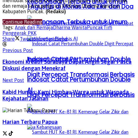
membuat suasana KKR begitu gembira dikukti para anak
Kebangsaan, Terbuka untuk Umum
1 Agustus di Monas Ada Zikir dan Doa
dan remaja serta pengurus PKK dan Dharma wanita di
Kabupaten Puncak.
(Redaksi)
Kebangsaan, Terbuka untuk Umum
Continue Reading
Tags:
Anak dan Remaja
Dharma Wanita
Puncak
Tim
Penggerak PKK
Share
Tweet
Share
Send
Send
Previous Post
Indosat Catat Pertumbuhan Double
Ekonomi Kreatif Surabaya Dapat Angin Segar Pasca
Diskusi dengan Menekraf
Digit Percepat Transformasi Berbasis
Indosat Catat Pertumbuhan Double
Next Post
AI
Kabid Humas: Kami Himbau Warga untuk Waspada
Digit Percepat Transformasi Berbasis
Kejahatan Jalanan
AI
Harian Terbaru Papua