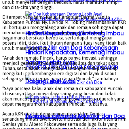
untuk menyerah dengan keadaan, harus mamiliki mimpi
dan cita-cita yang tinggi.
Ditempat yang sama Ketua Persatuan Darma Wanita
Kabupaten Puncak Ny. Elvrida M. Tobing menambahkan KKR
ini bertujuan menggalang anak dan remaja sehingga dapat
Hindari Kepadatan, Kemenag Imbau
memahami apa itu tujuan hidup yang akan diraih,
bagaimana bersikap, beretika, serta dapat menggapai
potensi diri, tidak ikut ikutan dengan situasi yang tidak baik
Peserta Zikir dan Doa Kebangsaan
untuk masa depannya.
Hindari Kepadatan, Kemenag Imbau
“Anak dan remaja Pincak, harus punya inovasi, sehingga
Datang Lebih Awal
menjadi generasi muda yang berkualitas dan takut akan
Peserta Zikir dan Doa Kebangsaan
Tuhan, serta dapat menghdapi tantangan hidup dan siap
mengikuti perkembangan ere digital dan layak disebut
sebagai generasi emas masa depan Puncak,” tambahnya.
Datang Lebih Awal
“Saya percaya kalau anak dan remaja di Kabupaten Puncak,
khususnya Ilaga punya daya saing yang besar dan kelak
akan muncul genrasi Puncak, di pusat maupun daerah yang
dapat mengarumkan kabupaten Puncak,” tukasnya.
Acara KKR diakhir dengan pemutaran film Denias,
1 Agustus di Monas Ada Zikir dan Doa
senandung diatas awan, serta motivasi dari aktor utama film
Denias yaitu Alberd Fakdewaer serta ada juga Kuis yang