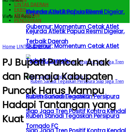
No Result
LINTAS DAERAH
EKBIS
Kejurda Atletik Papua Resmi Digelar,
KESEHATAN
View All Result
PENDIDIKAN
Gubernur: Momentum Cetak Atlet
Kejurda Atletik Papua Resmi Digelar,
Terbaik Daerah
Gubernur: Momentum Cetak Atlet
Home
LINTAS DAERAH
PJ Bupati Puncak: Anak
Terbaik Daerah
dan Remaja Kabupaten
Puncak Harus Mampu
Ruben Sanadi Tegaskan Persipura
Hadapi Tantangan yang
Siap Jaga Tren Positif Kontra Kendal
Ruben Sanadi Tegaskan Persipura
Kuat
Tornado FC
Siap Jaga Tren Positif Kontra Kendal