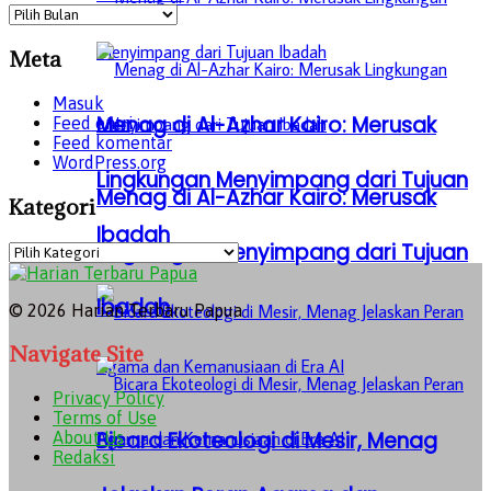
Archives
Meta
Masuk
Menag di Al-Azhar Kairo: Merusak
Feed entri
Feed komentar
WordPress.org
Lingkungan Menyimpang dari Tujuan
Menag di Al-Azhar Kairo: Merusak
Kategori
Ibadah
Lingkungan Menyimpang dari Tujuan
Kategori
Ibadah
© 2026 Harian Terbaru Papua
Navigate Site
Privacy Policy
Terms of Use
Bicara Ekoteologi di Mesir, Menag
About Us
Redaksi