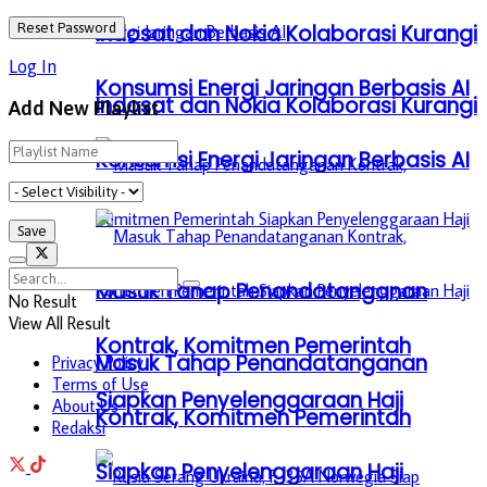
Indosat dan Nokia Kolaborasi Kurangi
Log In
Konsumsi Energi Jaringan Berbasis AI
Indosat dan Nokia Kolaborasi Kurangi
Add New Playlist
Konsumsi Energi Jaringan Berbasis AI
Masuk Tahap Penandatanganan
No Result
View All Result
Kontrak, Komitmen Pemerintah
Masuk Tahap Penandatanganan
Privacy Policy
Terms of Use
Siapkan Penyelenggaraan Haji
About Us
Kontrak, Komitmen Pemerintah
Redaksi
Siapkan Penyelenggaraan Haji