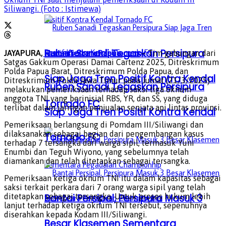
Siliwangi. (Foto : Istimewa)
Ruben Sanadi Tegaskan Persipura
JAYAPURA,
HarianTerbaruPapua.com
– Tim gabungan dari
Satgas Gakkum Operasi Damai Cartenz 2025, Ditreskrimum
Polda Papua Barat, Ditreskrimum Polda Papua, dan
Siap Jaga Tren Positif Kontra Kendal
Ditreskrimum Polda Jawa Timur pada Jumat (21/3/2025)
Ruben Sanadi Tegaskan Persipura
melakukan pemeriksaan terhadap saksi tiga oknum
anggota TNI yang berinisial RBS, YR, dan SS, yang diduga
Tornado FC
terlibat dalam jaringan penjualan senjata api lintas provinsi.
Siap Jaga Tren Positif Kontra Kendal
Pemeriksaan berlangsung di Pomdam III/Siliwangi dan
dilaksanakan sebagai bagian dari pengembangan kasus
Tornado FC
terhadap 7 tersangka dari warga sipil, termasuk Yuni
Enumbi dan Teguh Wiyono, yang sebelumnya telah
diamankan dan telah ditetapkan sebagai tersangka.
Pemeriksaan ketiga oknum TNI itu dalam kapasitas sebagai
saksi terkait perkara dari 7 orang warga sipil yang telah
ditetapkan sebagai tersangka. Untuk proses hukum lebih
Bantai Persipal, Persipura Masuk 3
lanjut terhadap ketiga oknum TNI tersebut, sepenuhnya
diserahkan kepada Kodam III/Siliwangi.
Besar Klasemen Sementara