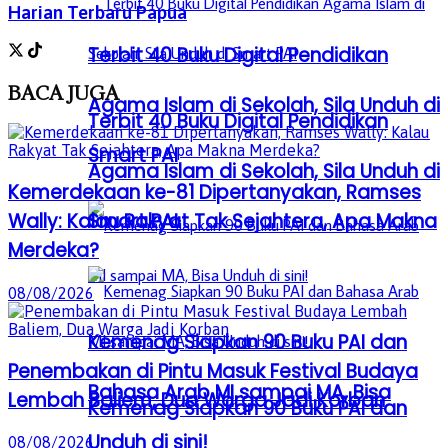
Harian Terbaru Papua
Terbit 40 Buku Digital Pendidikan
BACA
JUGA
Agama Islam di Sekolah, Sila Unduh di
Terbit 40 Buku Digital Pendidikan
Smart PAI
Agama Islam di Sekolah, Sila Unduh di
Kemerdekaan ke-81 Dipertanyakan, Ramses
Smart PAI
Wally: Kalau Rakyat Tak Sejahtera, Apa Makna
Merdeka?
08/08/2026
Kemenag Siapkan 90 Buku PAI dan
Penembakan di Pintu Masuk Festival Budaya
Bahasa Arab MI sampai MA, Bisa
Lembah Baliem, Dua Warga Jadi Korban
Kemenag Siapkan 90 Buku PAI dan
Unduh di sini!
08/08/2026