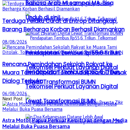
Bahasa Arab MI sampai MA, Bisa
Unduh di sini!
Terduga Pelaku Curat di Entrop Ditangkap,
Barang Berharga Korban Berhasil Diamankan
08/08/2026
Pendapatan Tembus Rp55,6 Triliun,
Rencana Pemindahan Sekolah Rakyat ke
Telkomsel Perkuat Layanan Digital
Pendapatan Tembus Rp55,6 Triliun,
Muara Tami Ditolak, Tokoh Adat Maribu Desak
Dialog Terbuka
Lewat Transformasi BUMN
Telkomsel Perkuat Layanan Digital
06/08/2026
Next Post
Lewat Transformasi BUMN
Astra Motor Papua Perkuat Kemitraan dengan Media
Melalui Buka Puasa Bersama