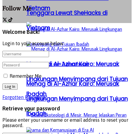
Vietnam
Follow Me
Tenggara Lewat SheHacks di
Vietnam
Welcome Back!
Login to your account below
Menag di Al-Azhar Kairo: Merusak
Remember Me
Lingkungan Menyimpang dari Tujuan
Menag di Al-Azhar Kairo: Merusak
Ibadah
Forgotten Password?
Lingkungan Menyimpang dari Tujuan
Retrieve your password
Ibadah
Please enter your username or email address to reset your
password.