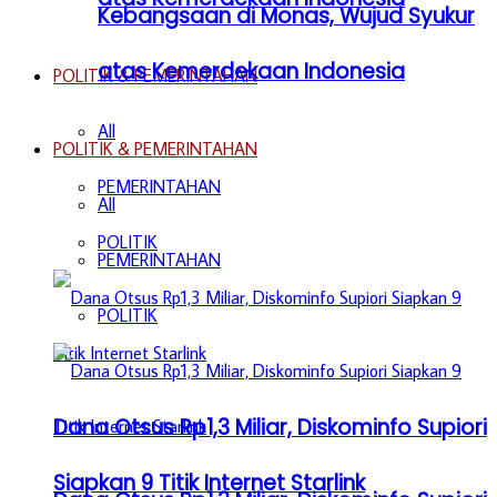
Kebangsaan di Monas, Wujud Syukur
atas Kemerdekaan Indonesia
POLITIK & PEMERINTAHAN
All
POLITIK & PEMERINTAHAN
PEMERINTAHAN
All
POLITIK
PEMERINTAHAN
POLITIK
Dana Otsus Rp1,3 Miliar, Diskominfo Supiori
Siapkan 9 Titik Internet Starlink