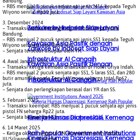
Bandung.
– RBS menjual 1 pucuk senjata api jenis M16 kepada Teguh
Wiyono senilai Rp30 juta.
3. Desember 2024
Zankore by Indosat Siap Layani
– Transaksi kedua berlangsung di Hotel Griya Indah,
Bandung.
– RBS menjual 2 pucuk senjata api jenis SS1 kepada Teguh
Kawasan Asia Pasifik dengan
Wiyono seharga total Rp60 juta.
Zankore by Indosat Siap Layani
– Senjata tersebut disuplai oleh YR.
Infrastruktur AI Canggih
4. Awal Januari 2025
Kawasan Asia Pasifik dengan
– Transaksi ketiga kembali dilakukan di Hotel Griya Indah.
– RBS menjual 2 pucuk senjata api SS1, 5 laras SS1, dan 280
butir amunisi kepada Teguh Wiyono seharga total Rp62
Infrastruktur AI Canggih
juta.
– Senjata dan perlengkapan berasal dari YR dan SS.
5. Februari 2025
– Transaksi keempat: RBS menjual 1 pucuk senjata api jenis
pistol FN seharga Rp22 juta.
Kinerja Humas Diapresiasi, Kemenag
– Senjata berasal dari SS.
6. 14 Maret 2025
Raih Popular Government Institutions
– Ketiga oknum anggota TNI diamankan oleh Kodam
Kinerja Humas Diapresiasi, Kemenag
III/Siliwangi di Bandung.