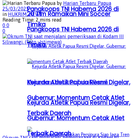
by
Harian Terbaru Papua
Pangkoops TNI Habema 2026 di
25/03/2025
20 Tim Ramaikan Mini Soccer
in
HUKRIM
,
NEWS
Reading Time: 2 mins read
Timika
0
0
Pangkoops TNI Habema 2026 di
0
Timika
Kejurda Atletik Papua Resmi Digelar,
Gubernur: Momentum Cetak Atlet
Kejurda Atletik Papua Resmi Digelar,
Terbaik Daerah
Gubernur: Momentum Cetak Atlet
Terbaik Daerah
Oknum TNI saat menjalani pemeriksaan di Kodam III