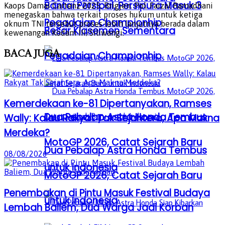
Bantai Persipal, Persipura Masuk 3
Kaops Damai Cartenz 2025, Brigjen. Pol. Faizal Ramadhani
menegaskan bahwa terkait proses hukum untuk ketiga
Pegadaian Championhip
oknum TNI tersebut proses lebih lanjutnya berada dalam
Besar Klasemen Sementara
kewenangan Kodam III/Siliwangi.
BACA
JUGA
Pegadaian Championhip
Kemerdekaan ke-81 Dipertanyakan, Ramses
Dua Pebalap Astra Honda Tembus
Wally: Kalau Rakyat Tak Sejahtera, Apa Makna
Merdeka?
MotoGP 2026, Catat Sejarah Baru
Dua Pebalap Astra Honda Tembus
08/08/2026
untuk Indonesia
MotoGP 2026, Catat Sejarah Baru
Penembakan di Pintu Masuk Festival Budaya
untuk Indonesia
Lembah Baliem, Dua Warga Jadi Korban