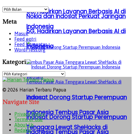
Archives
5G, Hadirkan Layanan Berbasis AI di
Nokia dan Indosat Perkuat Jaringan
Meta
Indonesia
5G, Hadirkan Layanan Berbasis AI di
Masuk
Feed entri
Feed komentar
Indonesia
WordPress.org
Kategori
Kategori
© 2026 Harian Terbaru Papua
Indosat Dorong Startup Perempuan
Navigate Site
Indonesia Tembus Pasar Asia
Privacy Policy
Indosat Dorong Startup Perempuan
Terms of Use
About Us
Tenggara Lewat SheHacks di
Redaksi
Indonesia Tembus Pasar Asia