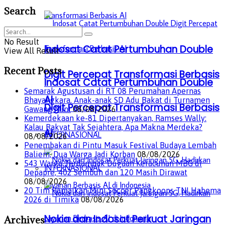
Search
No Result
Indosat Catat Pertumbuhan Double
View All Result
Recent Posts
Digit Percepat Transformasi Berbasis
Indosat Catat Pertumbuhan Double
Semarak Agustusan di RT 08 Perumahan Apernas
AI
Bhayangkara, Anak-anak SD Adu Bakat di Turnamen
Digit Percepat Transformasi Berbasis
Gawang Mini
08/08/2026
Kemerdekaan ke-81 Dipertanyakan, Ramses Wally:
Kalau Rakyat Tak Sejahtera, Apa Makna Merdeka?
AI
INTERNASIONAL
08/08/2026
Penembakan di Pintu Masuk Festival Budaya Lembah
Baliem, Dua Warga Jadi Korban
08/08/2026
543 Warga Terdampak Dugaan Keracunan MBG di
INTERNASIONAL
Depapre, 402 Sembuh dan 120 Masih Dirawat
08/08/2026
20 Tim Ramaikan Mini Soccer Pangkoops TNI Habema
2026 di Timika
08/08/2026
Nokia dan Indosat Perkuat Jaringan
Archives