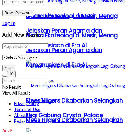
Bicara Ekoteologi di Mesir, Menag
Log In
Jelaskan Peran Agama dan
Add New Playlist
Bicara Ekoteologi di Mesir, Menag
Kemanusiaan di Era AI
Jelaskan Peran Agama dan
Kemanusiaan di Era AI
No Result
View All Result
Mees Hilgers Dikabarkan Selangkah
Privacy Policy
Terms of Use
Lagi Gabung Crystal Palace
About Us
Mees Hilgers Dikabarkan Selangkah
Redaksi