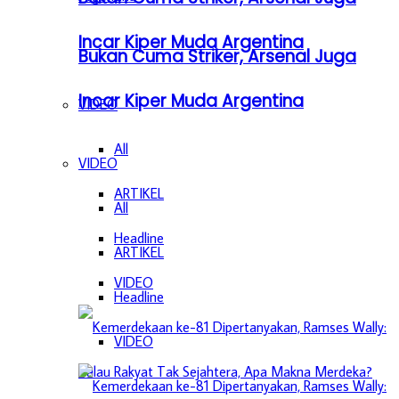
Incar Kiper Muda Argentina
Bukan Cuma Striker, Arsenal Juga
Incar Kiper Muda Argentina
VIDEO
All
VIDEO
ARTIKEL
All
Headline
ARTIKEL
VIDEO
Headline
VIDEO