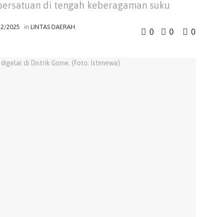
persatuan di tengah keberagaman suku
12/2025
in
LINTAS DAERAH
0
0
0