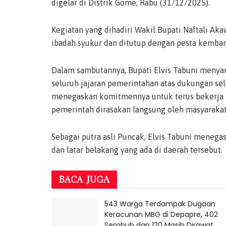
digelar di Distrik Gome, Rabu (31/12/2025).
Kegiatan yang dihadiri Wakil Bupati Naftali Aka
ibadah syukur dan ditutup dengan pesta kemban
Dalam sambutannya, Bupati Elvis Tabuni menyam
seluruh jajaran pemerintahan atas dukungan s
menegaskan komitmennya untuk terus bekerja 
pemerintah dirasakan langsung oleh masyarakat
Sebagai putra asli Puncak, Elvis Tabuni meneg
dan latar belakang yang ada di daerah tersebut.
BACA
JUGA
543 Warga Terdampak Dugaan
Keracunan MBG di Depapre, 402
Sembuh dan 120 Masih Dirawat