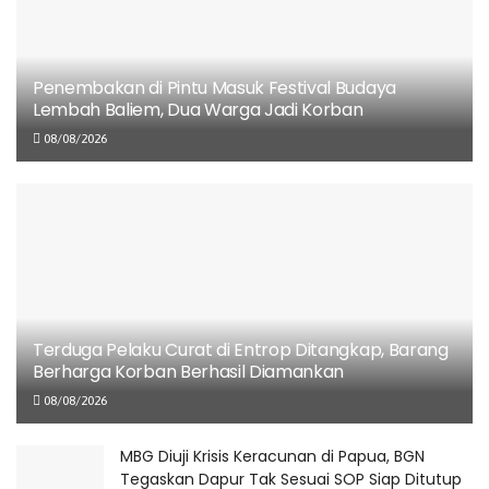
Terduga Pelaku Curat di Entrop Ditangkap,
Barang Berharga Korban Berhasil Diamankan
08/08/2026
Penembakan di Pintu Masuk Festival Budaya
Lembah Baliem, Dua Warga Jadi Korban
MBG Diuji Krisis Keracunan di Papua, BGN
Tegaskan Dapur Tak Sesuai SOP Siap Ditutup
08/08/2026
Permanen
06/08/2026
527 Warga Terdampak Dugaan Keracunan
MBG di Depapre, Kondisi Korban Berangsur
Pulih
06/08/2026
Terduga Pelaku Curat di Entrop Ditangkap, Barang
Berharga Korban Berhasil Diamankan
08/08/2026
“Patroli dan razia yang dilaksanakan secara rutin
MBG Diuji Krisis Keracunan di Papua, BGN
merupakan bagian dari upaya pencegahan terhadap
Tegaskan Dapur Tak Sesuai SOP Siap Ditutup