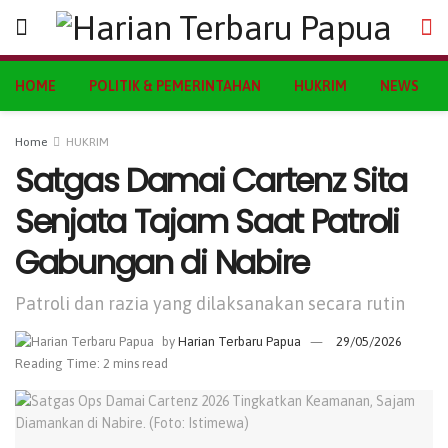
HOME
POLITIK & PEMERINTAHAN
HUKRIM
NEWS
Home
HUKRIM
Satgas Damai Cartenz Sita
Senjata Tajam Saat Patroli
Gabungan di Nabire
Patroli dan razia yang dilaksanakan secara rutin
by
Harian Terbaru Papua
29/05/2026
Reading Time: 2 mins read