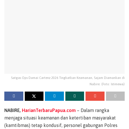
Satgas Ops Damai Cartenz 2026 Tingkatkan Keamanan, Sajam Diamankan di
Nabire. (Foto: Istimewa)
NABIRE,
HarianTerbaruPapua.com
– Dalam rangka
menjaga situasi keamanan dan ketertiban masyarakat
(kamtibmas) tetap kondusif, personel gabungan Polres