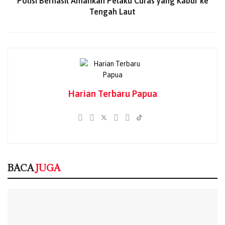
Polisi Berhasil Amankan Pelaku Curas yang Kabur ke
empat yang melintas di sejumlah titik strategis. Dari hasil
Tengah Laut
pemeriksaan tersebut, petugas berhasil mengamankan
satu bilah senjata tajam yang ditemukan saat
pemeriksaan kendaraan. Barang bukti tersebut kemudian
diamankan guna proses pendalaman lebih lanjut oleh
pihak kepolisian.
Kepala Operasi Damai Cartenz-2026, Irjen Pol. Dr. Faizal
Harian Terbaru Papua
Ramadhani, menegaskan bahwa patroli dan razia malam
merupakan langkah preventif yang terus dilakukan untuk
menekan angka kriminalitas serta menciptakan rasa
aman bagi masyarakat.
BACA
JUGA
BACA
JUGA
Penembakan di Pintu Masuk Festival Budaya
Lembah Baliem, Dua Warga Jadi Korban
08/08/2026