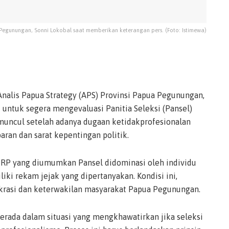
 Pegunungan, Sonni Lokobal saat memberikan keterangan pers. (Foto: Istimewa)
nalis Papua Strategy (APS) Provinsi Papua Pegunungan,
untuk segera mengevaluasi Panitia Seleksi (Pansel)
uncul setelah adanya dugaan ketidakprofesionalan
aran dan sarat kepentingan politik.
PRP yang diumumkan Pansel didominasi oleh individu
iliki rekam jejak yang dipertanyakan. Kondisi ini,
rasi dan keterwakilan masyarakat Papua Pegunungan.
rada dalam situasi yang mengkhawatirkan jika seleksi