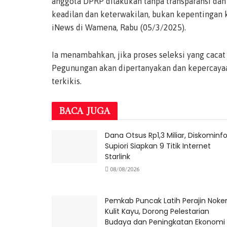
anggota DPRP dilakukan tanpa transparansi dan 
keadilan dan keterwakilan, bukan kepentingan 
iNews di Wamena, Rabu (05/3/2025).
Ia menambahkan, jika proses seleksi yang cacat
Pegunungan akan dipertanyakan dan kepercayaa
terkikis.
BACA
JUGA
Dana Otsus Rp1,3 Miliar, Diskominf
Supiori Siapkan 9 Titik Internet
Starlink
08/08/2026
Pemkab Puncak Latih Perajin Noke
Kulit Kayu, Dorong Pelestarian
Budaya dan Peningkatan Ekonomi