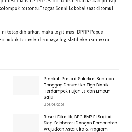
profesionalisme. Proses ini harus berlandaskan prinsip
kelompok tertentu,” tegas Sonni Lokobal saat ditemui
 ini tetap dibiarkan, maka legitimasi DPRP Papua
n publik terhadap lembaga legislatif akan semakin
o
Pemkab Puncak Salurkan Bantuan
Tanggap Darurat ke Tiga Distrik
Terdampak Hujan Es dan Embun
Salju
03/08/2026
n
Resmi Dilantik, DPC BMP RI Supiori
Siap Kolaborasi Dengan Pemerintah
Wujudkan Asta Cita & Program