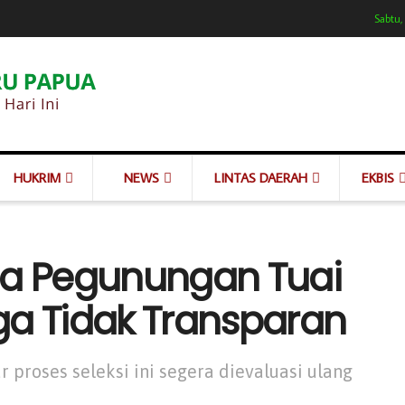
Sabtu,
HUKRIM
NEWS
LINTAS DAERAH
EKBIS
ua Pegunungan Tuai
uga Tidak Transparan
roses seleksi ini segera dievaluasi ulang