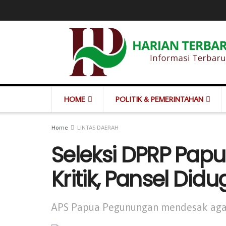
HOME
POLITIK & PEMERINTAHAN
Home
LINTAS DAERAH
Seleksi DPRP Pap
Kritik, Pansel Did
APS Papua Pegunungan mendesak agar p