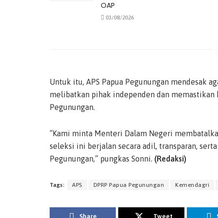
OAP
03/08/2026
Untuk itu, APS Papua Pegunungan mendesak agar
melibatkan pihak independen dan memastikan 
Pegunungan.
“Kami minta Menteri Dalam Negeri membatalkan
seleksi ini berjalan secara adil, transparan, se
Pegunungan,” pungkas Sonni.
(Redaksi)
Tags:
APS
DPRP Papua Pegunungan
Kemendagri
Share
Tweet