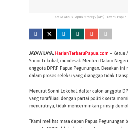
Ketua Analis Papua Strategy (APS) Provinsi Papua
JAYAWIJAYA,
HarianTerbaruPapua.com
– Ketua A
Sonni Lokobal, mendesak Menteri Dalam Negeri 
anggota DPRP Papua Pegunungan. Desakan ini m
dalam proses seleksi yang dianggap tidak transp
Menurut Sonni Lokobal, daftar calon anggota D
yang terafiliasi dengan partai politik serta mem
menurutnya, tidak mencerminkan prinsip demok
“Kami melihat masa depan Papua Pegunungan be