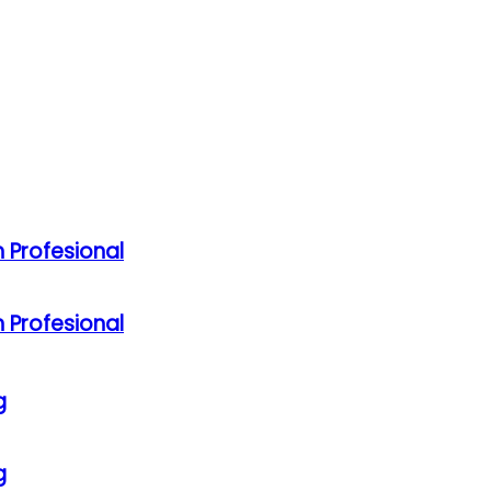
 Profesional
 Profesional
g
g