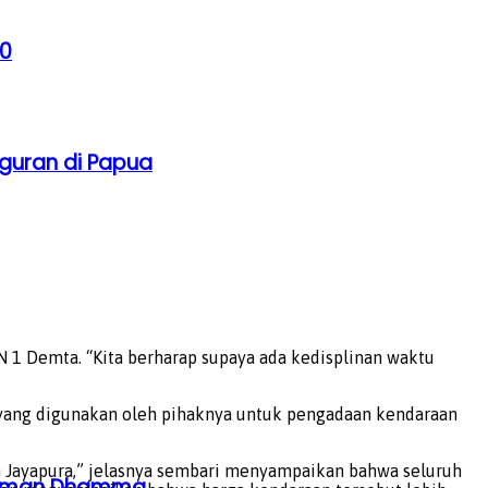
30
guran di Papua
N 1 Demta. “Kita berharap supaya ada kedisplinan waktu
 yang digunakan oleh pihaknya untuk pengadaan kendaraan
n Jayapura,” jelasnya sembari menyampaikan bahwa seluruh
ahaman Dhamma