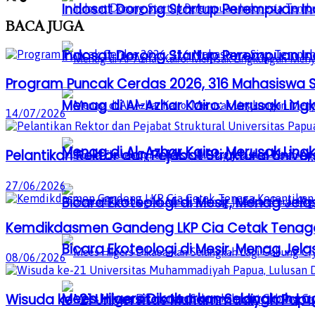
Indosat Dorong Startup Perempuan In
BACA
JUGA
Indosat Dorong Startup Perempuan In
Program Puncak Cerdas 2026, 316 Mahasiswa Si
Menag di Al-Azhar Kairo: Merusak Lin
14/07/2026
Menag di Al-Azhar Kairo: Merusak Lin
Pelantikan Rektor dan Pejabat Struktural Univ
27/06/2026
Bicara Ekoteologi di Mesir, Menag Je
Kemdikdasmen Gandeng LKP Cia Cetak Tenaga 
Bicara Ekoteologi di Mesir, Menag Je
08/06/2026
Mees Hilgers Dikabarkan Selangkah La
Wisuda ke-21 Universitas Muhammadiyah Papua,