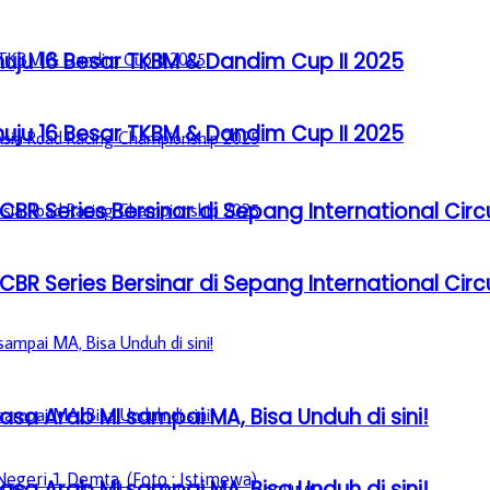
u 16 Besar TKBM & Dandim Cup II 2025
u 16 Besar TKBM & Dandim Cup II 2025
BR Series Bersinar di Sepang International Circ
BR Series Bersinar di Sepang International Circ
sa Arab MI sampai MA, Bisa Unduh di sini!
egeri 1 Demta. (Foto : Istimewa)
sa Arab MI sampai MA, Bisa Unduh di sini!