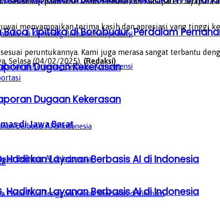
n di bebankan pada DAP Dinas Pendidikan Kabupaten Jayapura
guwai menyampaikan terima kasih dan apresiasi yang tinggi k
a Baca Tipitaka di Borobudur, Perdalam Pem
sesuai peruntukannya. Kami juga merasa sangat terbantu deng
ya, Selasa (04/02/2025).
(Redaksi)
aporan Dugaan Kekerasan
ortasi
aporan Dugaan Kekerasan
Emas di Jawa Barat
, Hadirkan Layanan Berbasis AI di Indonesia
K3
, Hadirkan Layanan Berbasis AI di Indonesia