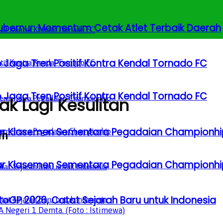
 Gubernur: Momentum Cetak Atlet Terbaik Daerah
 Jaga Tren Positif Kontra Kendal Tornado FC
 Jaga Tren Positif Kontra Kendal Tornado FC
k Lagi Kesulitan
Besar Klasemen Sementara Pegadaian Championhi
an
Besar Klasemen Sementara Pegadaian Championhi
GP 2026, Catat Sejarah Baru untuk Indonesia