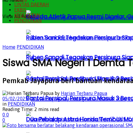
No Result
LINTAS DAERAH
EKBIS
KESEHATAN
Kejurda Atletik Papua Resmi Digelar,
View All Result
PENDIDIKAN
Ruben Sanadi Tegaskan Persipura Siap
Home
PENDIDIKAN
Ruben Sanadi Tegaskan Persipura Siap
Siswa SMA Negeri 1 Demta Ta
Bantai Persipal, Persipura Masuk 3 
Pemkab Jayapura beri bantuan kendara
by
Harian Terbaru Papua
Bantai Persipal, Persipura Masuk 3 
05/02/2025
in
PENDIDIKAN
Reading Time: 2 mins read
0
0
Dua Pebalap Astra Honda Tembus Moto
0