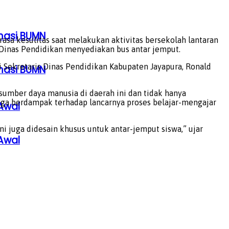
rmasi BUMN
asa kesulitas saat melakukan aktivitas bersekolah lantaran
 Dinas Pendidikan menyediakan bus antar jemput.
i Sekretaris Dinas Pendidikan Kabupaten Jayapura, Ronald
rmasi BUMN
mber daya manusia di daerah ini dan tidak hanya
gga berdampak terhadap lancarnya proses belajar-mengajar
Awal
i juga didesain khusus untuk antar-jemput siswa,” ujar
Awal