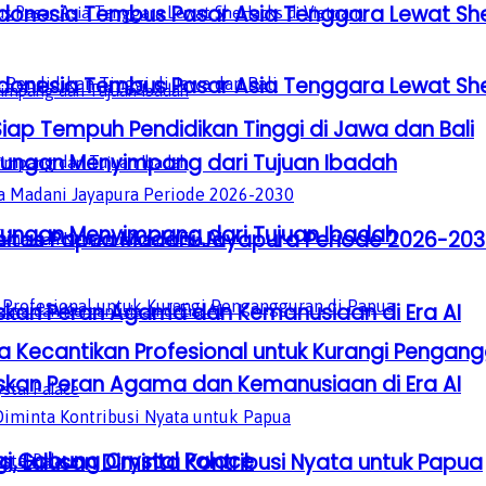
donesia Tembus Pasar Asia Tenggara Lewat Sh
donesia Tembus Pasar Asia Tenggara Lewat Sh
ap Tempuh Pendidikan Tinggi di Jawa dan Bali
gkungan Menyimpang dari Tujuan Ibadah
gkungan Menyimpang dari Tujuan Ibadah
ersitas Papua Madani Jayapura Periode 2026-20
laskan Peran Agama dan Kemanusiaan di Era AI
Kecantikan Profesional untuk Kurangi Pengang
laskan Peran Agama dan Kemanusiaan di Era AI
gi Gabung Crystal Palace
 Lulusan Diminta Kontribusi Nyata untuk Papua