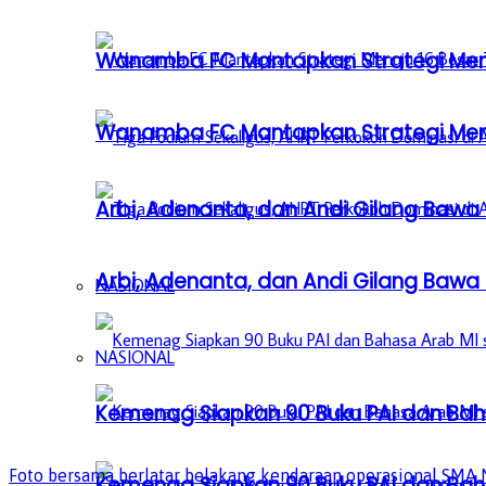
Wanamba FC Mantapkan Strategi Menuj
Wanamba FC Mantapkan Strategi Menuj
Arbi, Adenanta, dan Andi Gilang Bawa C
Arbi, Adenanta, dan Andi Gilang Bawa C
NASIONAL
NASIONAL
Kemenag Siapkan 90 Buku PAI dan Baha
Foto bersama berlatar belakang kendaraan operasional SMA N
Kemenag Siapkan 90 Buku PAI dan Baha