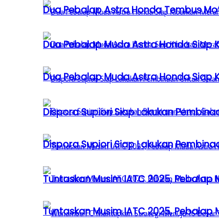
Dua Pebalap Astra Honda Tembus Moto
Dua Pebalap Muda Astra Honda Siap Ki
Dua Pebalap Muda Astra Honda Siap Ki
Dispora Supiori Siap Lakukan Pembinaa
Dispora Supiori Siap Lakukan Pembinaa
Tuntaskan Musim IATC 2025, Pebalap
Tuntaskan Musim IATC 2025, Pebalap