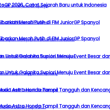
GP 2026, Catat Sejarah Baru untuk Indonesia
barkan Merah Putih di FIM JuniorGP Spanyol
barkan Merah Putih di FIM JuniorGP Spanyol
n Untuk Galanita Supiori Menuju Event Besar dan
n Untuk Galanita Supiori Menuju Event Besar dan
 Muda Astra Honda Tampil Tangguh dan Kencan
 Muda Astra Honda Tampil Tangguh dan Kencan