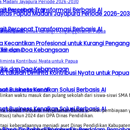
it Percepat Transformasi Berbasis AI
ersitas Papua Madani Jayapura Periode 2026-20
it Percepat Transformasi Berbasis AI
Kecantikan Profesional untuk Kurangi Pengang
Zikir dan Doa Kebangsaan
Zikir dan Doa Kebangsaan
 Lulusan Diminta Kontribusi Nyata untuk Papua
sat Business Kenalkan Solusi Berbasis AI
plinkan waktu masuk dan pulang sekolah dari siswa-siswi SMA 
sat Business Kenalkan Solusi Berbasis AI
pura, Ronald Yaroserai menjelaskan bahwa sumber pembiayaan
tsus) tahun 2024 dari DPA Dinas Pendidikan.
etapi keberadaannya menjadi aset Dinas Pendidikan Kabupate
a Baca Tipitaka di Borobudur, Perdalam Pem