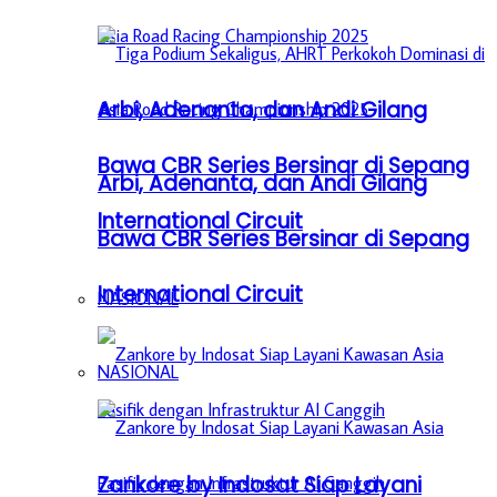
Arbi, Adenanta, dan Andi Gilang
Bawa CBR Series Bersinar di Sepang
Arbi, Adenanta, dan Andi Gilang
International Circuit
Bawa CBR Series Bersinar di Sepang
International Circuit
NASIONAL
NASIONAL
Zankore by Indosat Siap Layani