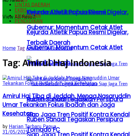
No Result
LINTAS DAERAH
EKBIS
Kejurda Atletik Papua Resmi Digelar,
KESEHATAN
View All Result
PENDIDIKAN
Gubernur: Momentum Cetak Atlet
Kejurda Atletik Papua Resmi Digelar,
Terbaik Daerah
Gubernur: Momentum Cetak Atlet
Home
Tag
Amirul Haj Indonesia
Tag:
Amirul Haj Indonesia
Terbaik Daerah
Amirul Haj Tiba di Jeddah, Menag Nasaruddin
Ruben Sanadi Tegaskan Persipura
Umar Tekankan Fokus Ibadah dan Jaga
Kesehatan
Siap Jaga Tren Positif Kontra Kendal
Ruben Sanadi Tegaskan Persipura
by
Harian Terbaru Papua
Tornado FC
31/05/2025
Siap Jaga Tren Positif Kontra Kendal