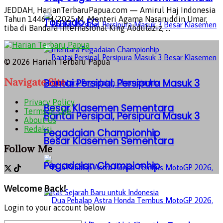
JEDDAH, HarianTerbaruPapua.com — Amirul Haj Indonesia
Tahun 1446 H/2025 M, Menteri Agama Nasaruddin Umar,
Tornado FC
tiba di Bandara Internasional King Abdulaziz, ...
© 2026 Harian Terbaru Papua
Navigate Site
Bantai Persipal, Persipura Masuk 3
Privacy Policy
Besar Klasemen Sementara
Terms of Use
Bantai Persipal, Persipura Masuk 3
About Us
Redaksi
Pegadaian Championhip
Besar Klasemen Sementara
Follow Me
Pegadaian Championhip
Welcome Back!
Login to your account below