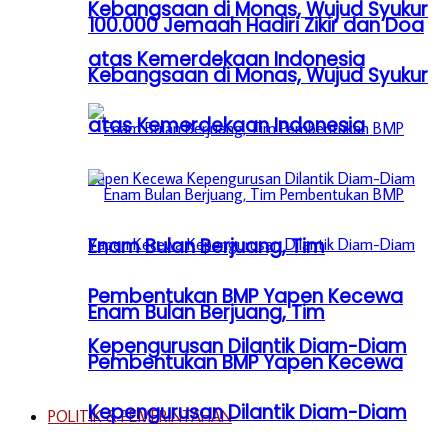
Kebangsaan di Monas, Wujud Syukur
100.000 Jemaah Hadiri Zikir dan Doa
atas Kemerdekaan Indonesia
Kebangsaan di Monas, Wujud Syukur
atas Kemerdekaan Indonesia
Enam Bulan Berjuang, Tim
Pembentukan BMP Yapen Kecewa
Enam Bulan Berjuang, Tim
Kepengurusan Dilantik Diam-Diam
Pembentukan BMP Yapen Kecewa
Kepengurusan Dilantik Diam-Diam
POLITIK & PEMERINTAHAN