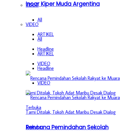
Incar Kiper Muda Argentina
VIDEO
All
VIDEO
ARTIKEL
All
Headline
ARTIKEL
VIDEO
Headline
VIDEO
Rencana Pemindahan Sekolah