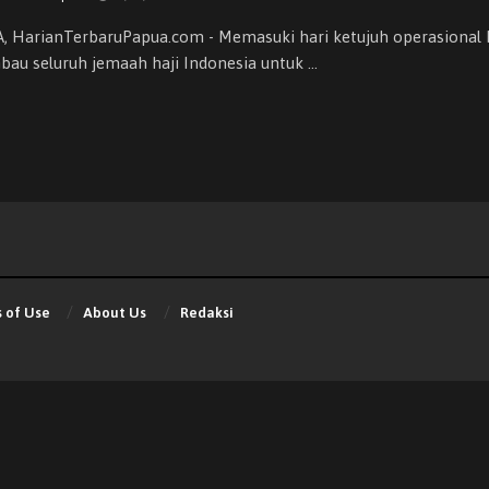
, HarianTerbaruPapua.com - Memasuki hari ketujuh operasional
au seluruh jemaah haji Indonesia untuk ...
 of Use
About Us
Redaksi