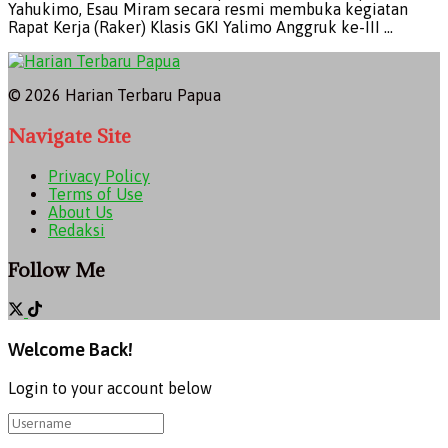
Yahukimo, Esau Miram secara resmi membuka kegiatan
Rapat Kerja (Raker) Klasis GKI Yalimo Anggruk ke-III ...
© 2026 Harian Terbaru Papua
Navigate Site
Privacy Policy
Terms of Use
About Us
Redaksi
Follow Me
Welcome Back!
Login to your account below