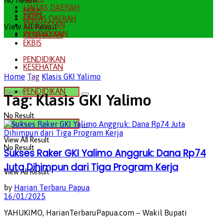
No Result
LINTAS DAERAH
EKBIS
EKBIS
LINTAS DAERAH
KESEHATAN
View All Result
PENDIDIKAN
KESEHATAN
EKBIS
PENDIDIKAN
KESEHATAN
Home
Tag
Klasis GKI Yalimo
PENDIDIKAN
Tag:
Klasis GKI Yalimo
No Result
View All Result
No Result
Sukses Raker GKI Yalimo Anggruk: Dana Rp74
Juta Dihimpun dari Tiga Program Kerja
View All Result
by
Harian Terbaru Papua
16/01/2025
YAHUKIMO, HarianTerbaruPapua.com – Wakil Bupati