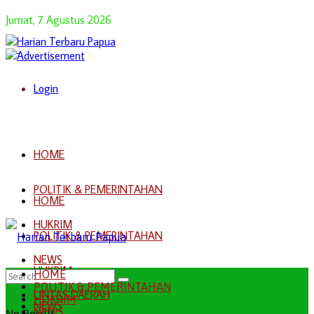
Jumat, 7 Agustus 2026
Login
HOME
POLITIK & PEMERINTAHAN
HOME
HUKRIM
POLITIK & PEMERINTAHAN
NEWS
HUKRIM
HOME
POLITIK & PEMERINTAHAN
LINTAS DAERAH
HUKRIM
NEWS
NEWS