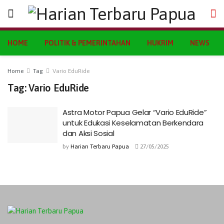
HOME
POLITIK & PEMERINTAHAN
HUKRIM
NEWS
Home
Tag
Vario EduRide
Tag:
Vario EduRide
Astra Motor Papua Gelar “Vario EduRide”
untuk Edukasi Keselamatan Berkendara
dan Aksi Sosial
by
Harian Terbaru Papua
27/05/2025