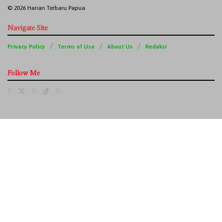
© 2026 Harian Terbaru Papua
Navigate Site
Privacy Policy
Terms of Use
About Us
Redaksi
Follow Me