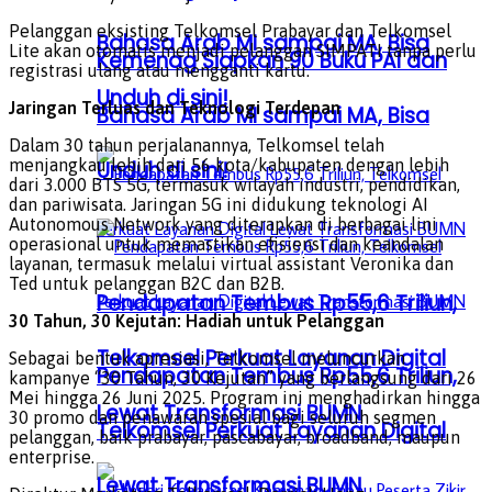
Pelanggan eksisting Telkomsel Prabayar dan Telkomsel
Bahasa Arab MI sampai MA, Bisa
Lite akan otomatis menjadi pelanggan SIMPATI tanpa perlu
Kemenag Siapkan 90 Buku PAI dan
registrasi ulang atau mengganti kartu.
Unduh di sini!
Jaringan Terluas dan Teknologi Terdepan
Bahasa Arab MI sampai MA, Bisa
Dalam 30 tahun perjalanannya, Telkomsel telah
menjangkau lebih dari 56 kota/kabupaten dengan lebih
Unduh di sini!
dari 3.000 BTS 5G, termasuk wilayah industri, pendidikan,
dan pariwisata. Jaringan 5G ini didukung teknologi AI
Autonomous Network yang diterapkan di berbagai lini
operasional untuk memastikan efisiensi dan keandalan
layanan, termasuk melalui virtual assistant Veronika dan
Ted untuk pelanggan B2C dan B2B.
Pendapatan Tembus Rp55,6 Triliun,
30 Tahun, 30 Kejutan: Hadiah untuk Pelanggan
Telkomsel Perkuat Layanan Digital
Sebagai bentuk apresiasi, Telkomsel meluncurkan
Pendapatan Tembus Rp55,6 Triliun,
kampanye “30 Tahun, 30 Kejutan” yang berlangsung dari 26
Mei hingga 26 Juni 2025. Program ini menghadirkan hingga
Lewat Transformasi BUMN
30 promo dan penawaran spesial bagi seluruh segmen
Telkomsel Perkuat Layanan Digital
pelanggan, baik prabayar, pascabayar, broadband, maupun
enterprise.
Lewat Transformasi BUMN