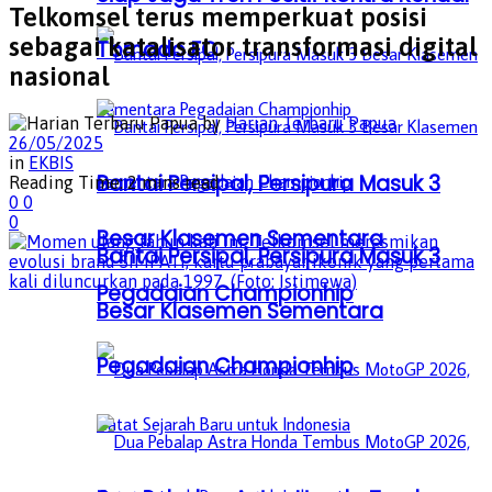
Telkomsel terus memperkuat posisi
sebagai katalisator transformasi digital
Tornado FC
nasional
by
Harian Terbaru Papua
26/05/2025
in
EKBIS
Bantai Persipal, Persipura Masuk 3
Reading Time: 2 mins read
0
0
0
Besar Klasemen Sementara
Bantai Persipal, Persipura Masuk 3
Pegadaian Championhip
Besar Klasemen Sementara
Pegadaian Championhip