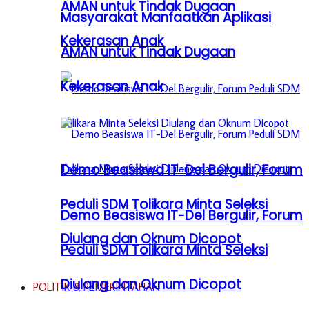
AMAN untuk Tindak Dugaan
Masyarakat Manfaatkan Aplikasi
Kekerasan Anak
AMAN untuk Tindak Dugaan
Kekerasan Anak
Demo Beasiswa IT-Del Bergulir, Forum
Peduli SDM Tolikara Minta Seleksi
Demo Beasiswa IT-Del Bergulir, Forum
Diulang dan Oknum Dicopot
Peduli SDM Tolikara Minta Seleksi
Diulang dan Oknum Dicopot
POLITIK & PEMERINTAHAN