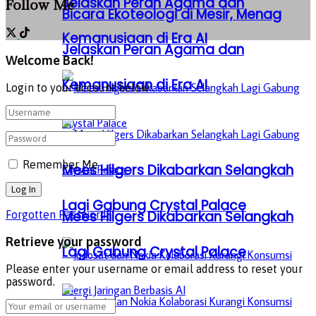
Jelaskan Peran Agama dan
Follow Me
Bicara Ekoteologi di Mesir, Menag
Kemanusiaan di Era AI
Jelaskan Peran Agama dan
Welcome Back!
Kemanusiaan di Era AI
Login to your account below
Remember Me
Mees Hilgers Dikabarkan Selangkah
Lagi Gabung Crystal Palace
Mees Hilgers Dikabarkan Selangkah
Forgotten Password?
Retrieve your password
Lagi Gabung Crystal Palace
Please enter your username or email address to reset your
password.