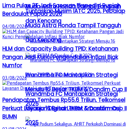
Lima Pulau 3T Jadi Sasaran Ekspedisi Rupiah
Muda Astra Honda Tampil Tangguh
Tuntaskan Musim IATC 2025, Pebalap
Berdaulat Papua 2026
dan Kencang
Muda Astra Honda Tampil Tangguh
04/08/2026
dan Kencang
HLM dan Capacity Building TPID: Ketahanan
Pangan Jadi Kunci Pengendalian Inflasi Biak
Numfor
Wanamba FC Mantapkan Strategi
03/08/2026
Menuju 16 Besar TKBM & Dandim Cup II
Wanamba FC Mantapkan Strategi
Pendapatan Tembus Rp55,6 Triliun, Telkomsel
2025
Menuju 16 Besar TKBM & Dandim Cup II
Perkuat Layanan Digital Lewat Transformasi
BUMN
2025
02/08/2026