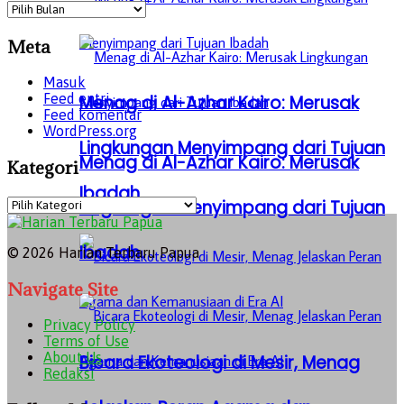
Archives
Meta
Masuk
Feed entri
Menag di Al-Azhar Kairo: Merusak
Feed komentar
WordPress.org
Lingkungan Menyimpang dari Tujuan
Menag di Al-Azhar Kairo: Merusak
Kategori
Ibadah
Kategori
Lingkungan Menyimpang dari Tujuan
Ibadah
© 2026 Harian Terbaru Papua
Navigate Site
Privacy Policy
Terms of Use
About Us
Bicara Ekoteologi di Mesir, Menag
Redaksi