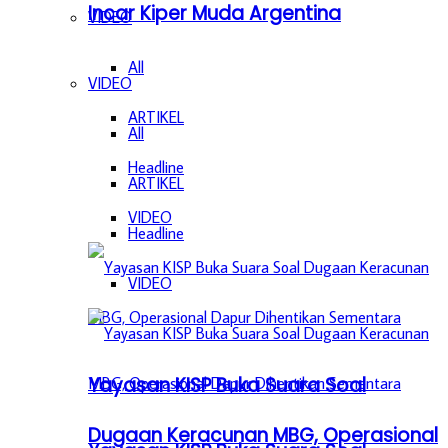
Incar Kiper Muda Argentina
VIDEO
All
VIDEO
ARTIKEL
All
Headline
ARTIKEL
VIDEO
Headline
VIDEO
Yayasan KISP Buka Suara Soal
Dugaan Keracunan MBG, Operasional