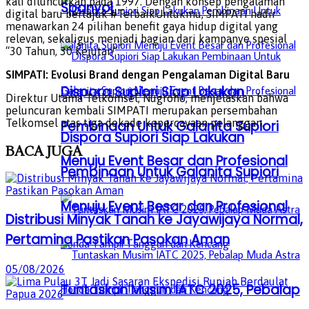
kali diluncurkan pada 1997. Dengan konsep pengalaman
Spanyol
digital baru bertajuk #TerbaikUntukmu, SIMPATI hadir
menawarkan 24 pilihan benefit gaya hidup digital yang
relevan, sekaligus menjadi bagian dari kampanye spesial
“30 Tahun, 30 Kejutan”.
SIMPATI: Evolusi Brand dengan Pengalaman Digital Baru
Dispora Supiori Siap Lakukan
Direktur Utama Telkomsel, Nugroho, menjelaskan bahwa
peluncuran kembali SIMPATI merupakan persembahan
Telkomsel atas tiga dekade kepercayaan pelanggan.
Pembinaan Untuk Galanita Supiori
Dispora Supiori Siap Lakukan
BACA
JUGA
Menuju Event Besar dan Profesional
Pembinaan Untuk Galanita Supiori
Menuju Event Besar dan Profesional
Distribusi Minyak Tanah ke Jayawijaya Normal,
Pertamina Pastikan Pasokan Aman
05/08/2026
Tuntaskan Musim IATC 2025, Pebalap