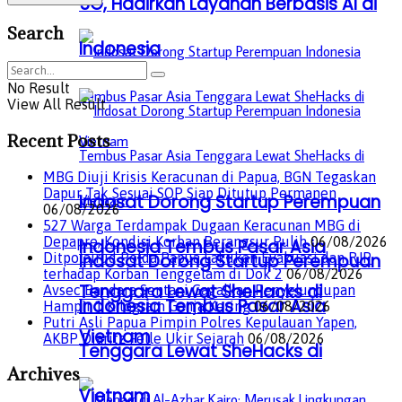
5G, Hadirkan Layanan Berbasis AI di
Search
Indonesia
No Result
View All Result
Recent Posts
MBG Diuji Krisis Keracunan di Papua, BGN Tegaskan
Dapur Tak Sesuai SOP Siap Ditutup Permanen
Indosat Dorong Startup Perempuan
06/08/2026
527 Warga Terdampak Dugaan Keracunan MBG di
Depapre, Kondisi Korban Berangsur Pulih
06/08/2026
Indonesia Tembus Pasar Asia
Ditpolairud Polda Papua Lakukan Evakuasi dan RJP
Indosat Dorong Startup Perempuan
terhadap Korban Tenggelam di Dok 2
06/08/2026
Tenggara Lewat SheHacks di
Avsec Bandara Sentani Gagalkan Penyelundupan
Indonesia Tembus Pasar Asia
Hampir 1 Kilogram Ganja Kering
06/08/2026
Putri Asli Papua Pimpin Polres Kepulauan Yapen,
Vietnam
AKBP Diaritz Felle Ukir Sejarah
06/08/2026
Tenggara Lewat SheHacks di
Archives
Vietnam