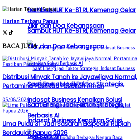
Sambut HUT Ke-81 RI, Kemenag Gelar
Harian Terbaru Papua
Zikir dan Doa Kebangsaan
Sambut HUT Ke-81 RI, Kemenag Gelar
BACA
JUGA
Zikir dan Doa Kebangsaan
Distribusi Minyak Tanah ke Jayawijaya Normal,
Saat Energi Jadi Faktor Strategis,
Pertamina Pastikan Pasokan Aman
Indosat Business Kenalkan Solusi
05/08/2026
Saat Energi Jadi Faktor Strategis,
Berbasis AI
Indosat Business Kenalkan Solusi
Lima Pulau 3T Jadi Sasaran Ekspedisi Rupiah
Berdaulat Papua 2026
Berbasis AI