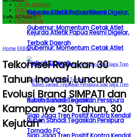
No Result
LINTAS DAERAH
EKBIS
Kejurda Atletik Papua Resmi Digelar,
KESEHATAN
View All Result
PENDIDIKAN
Gubernur: Momentum Cetak Atlet
Kejurda Atletik Papua Resmi Digelar,
Terbaik Daerah
Gubernur: Momentum Cetak Atlet
Home
EKBIS
Telkomsel Rayakan 30
Terbaik Daerah
Tahun Inovasi, Luncurkan
Evolusi Brand SIMPATI dan
Ruben Sanadi Tegaskan Persipura
Kampanye “30 Tahun, 30
Siap Jaga Tren Positif Kontra Kendal
Ruben Sanadi Tegaskan Persipura
Kejutan”
Tornado FC
Siap Jaga Tren Positif Kontra Kendal