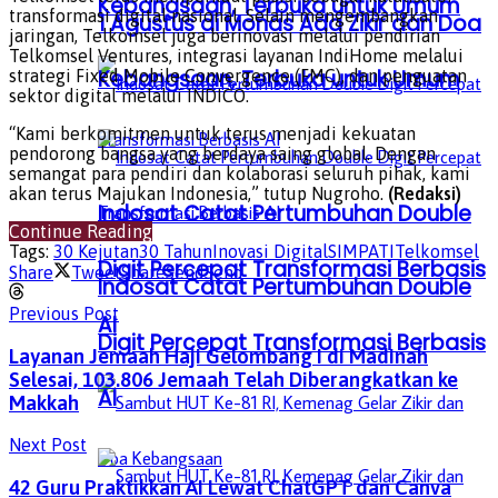
Kebangsaan, Terbuka untuk Umum
transformasi digital nasional. Selain mengembangkan
1 Agustus di Monas Ada Zikir dan Doa
jaringan, Telkomsel juga berinovasi melalui pendirian
Telkomsel Ventures, integrasi layanan IndiHome melalui
Kebangsaan, Terbuka untuk Umum
strategi Fixed Mobile Convergence (FMC), dan penguatan
sektor digital melalui INDICO.
“Kami berkomitmen untuk terus menjadi kekuatan
pendorong bangsa yang berdaya saing global. Dengan
semangat para pendiri dan kolaborasi seluruh pihak, kami
akan terus Majukan Indonesia,” tutup Nugroho.
(Redaksi)
Indosat Catat Pertumbuhan Double
Continue Reading
Tags:
30 Kejutan
30 Tahun
Inovasi Digital
SIMPATI
Telkomsel
Digit Percepat Transformasi Berbasis
Share
Tweet
Share
Send
Send
Indosat Catat Pertumbuhan Double
Previous Post
AI
Digit Percepat Transformasi Berbasis
Layanan Jemaah Haji Gelombang I di Madinah
Selesai, 103.806 Jemaah Telah Diberangkatkan ke
AI
Makkah
Next Post
42 Guru Praktikkan AI Lewat ChatGPT dan Canva