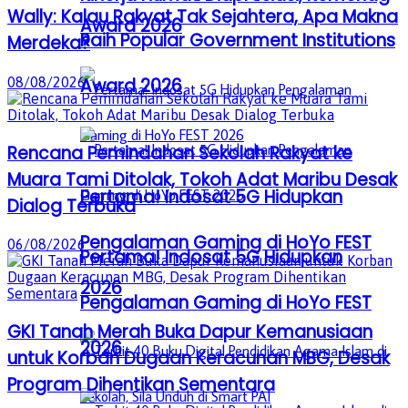
Wally: Kalau Rakyat Tak Sejahtera, Apa Makna
Award 2026
Raih Popular Government Institutions
Merdeka?
08/08/2026
Award 2026
Rencana Pemindahan Sekolah Rakyat ke
Muara Tami Ditolak, Tokoh Adat Maribu Desak
Pertama! Indosat 5G Hidupkan
Dialog Terbuka
Pengalaman Gaming di HoYo FEST
06/08/2026
Pertama! Indosat 5G Hidupkan
2026
Pengalaman Gaming di HoYo FEST
GKI Tanah Merah Buka Dapur Kemanusiaan
2026
untuk Korban Dugaan Keracunan MBG, Desak
Program Dihentikan Sementara