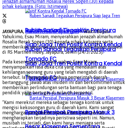
jenazah almarhumah Rosalia Rerek Sogen (30) kepada
pihak keluarga. (Foto: Istimewa)
Ruben Sanadi Tegaskan Persipura
JAYAPURA,
HarianTerbaruPapua.com
– Wakil Bupati
Yahukimo, Esau Miram, menyerahkan jenazah almarhumah
Rosalia Rerek Sogen (30) kepada pihak keluarga serta
Siap Jaga Tren Positif Kontra Kendal
memberikan santunan dan dana operasional dalam prosesi
Ruben Sanadi Tegaskan Persipura
di RS Marthen Indey, Jayapura, Senin (24/3/2025).
Tornado FC
Pada kesempatan tersebut wabup Esau Miram
Siap Jaga Tren Positif Kontra Kendal
menyampaikan rasa duka cita yang mendalam atas
kehilangan seorang guru yang telah mengabdi di daerah
Tornado FC
tersebut. Ia menegaskan bahwa pemerintah daerah
bertanggung jawab atas insiden ini dan berkomitmen untuk
memberikan perlindungan serta bantuan bagi para tenaga
pendidik yang bertugas di wilayah terpencil.
“Kami merekrut mereka sebagai tenaga kontrak untuk
mengisi kekosongan guru di daerah kami. Kami sangat
Bantai Persipal, Persipura Masuk 3
menghargai pengabdian mereka dan tidak pernah
mengharapkan terjadinya peristiwa seperti ini. Namun,
musibah ini terjadi, dan kami harus menjaga serta
Besar Klasemen Sementara
melindungi kabupaten kami sendiri,” ujar Wakil Bupati.