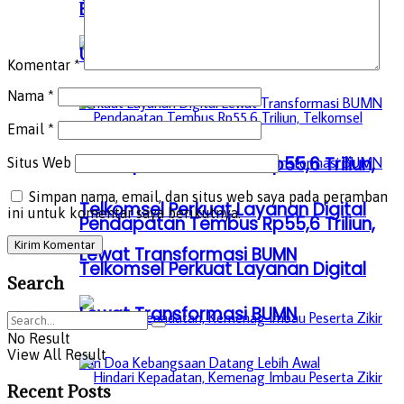
Bahasa Arab MI sampai MA, Bisa
Unduh di sini!
Komentar
*
Nama
*
Email
*
Pendapatan Tembus Rp55,6 Triliun,
Situs Web
Simpan nama, email, dan situs web saya pada peramban
Telkomsel Perkuat Layanan Digital
ini untuk komentar saya berikutnya.
Pendapatan Tembus Rp55,6 Triliun,
Lewat Transformasi BUMN
Telkomsel Perkuat Layanan Digital
Search
Lewat Transformasi BUMN
No Result
View All Result
Recent Posts