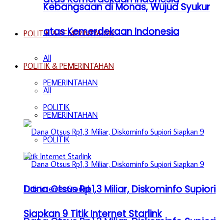
Kebangsaan di Monas, Wujud Syukur
atas Kemerdekaan Indonesia
POLITIK & PEMERINTAHAN
All
POLITIK & PEMERINTAHAN
PEMERINTAHAN
All
POLITIK
PEMERINTAHAN
POLITIK
Dana Otsus Rp1,3 Miliar, Diskominfo Supiori
Siapkan 9 Titik Internet Starlink