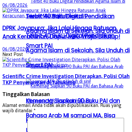
06/08/2026
Terbit 40 Buku Digital Pendidikan
DPRK Jayapura: Jika Lalai Hingga Ratusan
Agama Islam di Sekolah, Sila Unduh di
Terbit 40 Buku Digital Pendidikan
Anak Keracunan, Dapur MBG Wajib Ditutup!
Smart PAI
06/08/2026
Agama Islam di Sekolah, Sila Unduh di
Next Post
Smart PAI
Scientific Crime Investigation Diterapkan, Polisi Olah
TKP Penyerangan di Yahukimo
Tinggalkan Balasan
Kemenag Siapkan 90 Buku PAI dan
Alamat email Anda tidak akan dipublikasikan.
Ruas yang
wajib ditandai
*
Bahasa Arab MI sampai MA, Bisa
Kemenag Siapkan 90 Buku PAI dan
Unduh di sini!