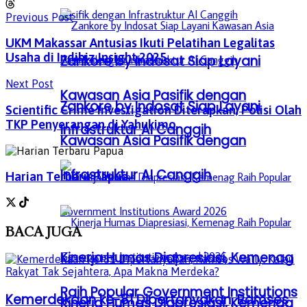
Previous Post
UKM Makassar Antusias Ikuti Pelatihan Legalitas
Usaha di Indibiz Insight 2025
Zankore by Indosat Siap Layani
Next Post
Kawasan Asia Pasifik dengan
Zankore by Indosat Siap Layani
Scientific Crime Investigation Diterapkan, Polisi Olah
TKP Penyerangan di Yahukimo
Infrastruktur AI Canggih
Kawasan Asia Pasifik dengan
Infrastruktur AI Canggih
Harian Terbaru Papua
BACA
JUGA
Kinerja Humas Diapresiasi, Kemenag
Raih Popular Government Institutions
Kemerdekaan ke-81 Dipertanyakan, Ramses
Kinerja Humas Diapresiasi, Kemenag