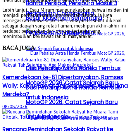
Bantai Persipal, Persipura Masuk 3
Lebih lanjut, Esau Miram mengungkapkan bahwa insiden ini
Pegadaian Championhip
menjadi perhatian serius pemerintah daerah. Ia juga
Besar Klasemen Sementara
menegaskan bahwa sejak 1961, wilayah tersebut dikenal
sebagai daerah yang relatif aman, meskipun akhir-akhir ini
terdapat pergerakan dari oknum tertentu yang
Pegadaian Championhip
menimbulkan kekhawatiran di masyarakat.
BACA
JUGA
Dua Pebalap Astra Honda Tembus
Kemerdekaan ke-81 Dipertanyakan, Ramses
MotoGP 2026, Catat Sejarah Baru
Wally: Kalau Rakyat Tak Sejahtera, Apa Makna
Dua Pebalap Astra Honda Tembus
Merdeka?
untuk Indonesia
MotoGP 2026, Catat Sejarah Baru
08/08/2026
untuk Indonesia
Rencana Pemindahan Sekolah Rakyat ke