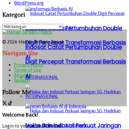
WordPress.org
Kategori
Kategori
Indosat Catat Pertumbuhan Double
Digit Percepat Transformasi Berbasis
© 2026 Harian Terbaru Papua
Indosat Catat Pertumbuhan Double
Navigate Site
AI
Digit Percepat Transformasi Berbasis
Privacy Policy
Terms of Use
AI
About Us
INTERNASIONAL
Redaksi
Follow Me
INTERNASIONAL
Welcome Back!
Nokia dan Indosat Perkuat Jaringan
Login to your account below