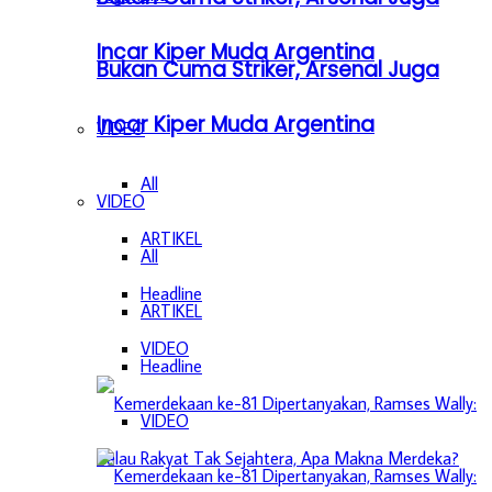
Incar Kiper Muda Argentina
Bukan Cuma Striker, Arsenal Juga
Incar Kiper Muda Argentina
VIDEO
All
VIDEO
ARTIKEL
All
Headline
ARTIKEL
VIDEO
Headline
VIDEO