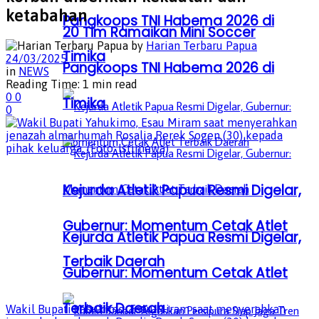
ketabahan
Pangkoops TNI Habema 2026 di
20 Tim Ramaikan Mini Soccer
by
Harian Terbaru Papua
Timika
24/03/2025
Pangkoops TNI Habema 2026 di
in
NEWS
Reading Time: 1 min read
0
0
Timika
0
Kejurda Atletik Papua Resmi Digelar,
Gubernur: Momentum Cetak Atlet
Kejurda Atletik Papua Resmi Digelar,
Terbaik Daerah
Gubernur: Momentum Cetak Atlet
Terbaik Daerah
Wakil Bupati Yahukimo, Esau Miram saat menyerahkan