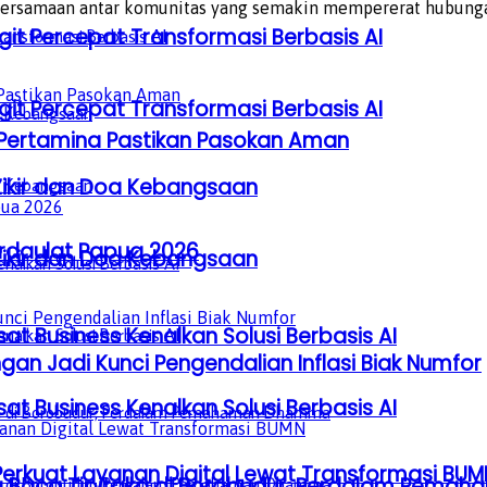
ebersamaan antar komunitas yang semakin mempererat hubungan
it Percepat Transformasi Berbasis AI
it Percepat Transformasi Berbasis AI
, Pertamina Pastikan Pasokan Aman
Zikir dan Doa Kebangsaan
erdaulat Papua 2026
Zikir dan Doa Kebangsaan
sat Business Kenalkan Solusi Berbasis AI
gan Jadi Kunci Pengendalian Inflasi Biak Numfor
sat Business Kenalkan Solusi Berbasis AI
Perkuat Layanan Digital Lewat Transformasi BUM
a Baca Tipitaka di Borobudur, Perdalam Pem