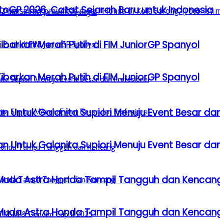
GP 2026, Catat Sejarah Baru untuk Indonesia
barkan Merah Putih di FIM JuniorGP Spanyol
barkan Merah Putih di FIM JuniorGP Spanyol
n Untuk Galanita Supiori Menuju Event Besar dan
n Untuk Galanita Supiori Menuju Event Besar dan
 Muda Astra Honda Tampil Tangguh dan Kencan
 Muda Astra Honda Tampil Tangguh dan Kencan