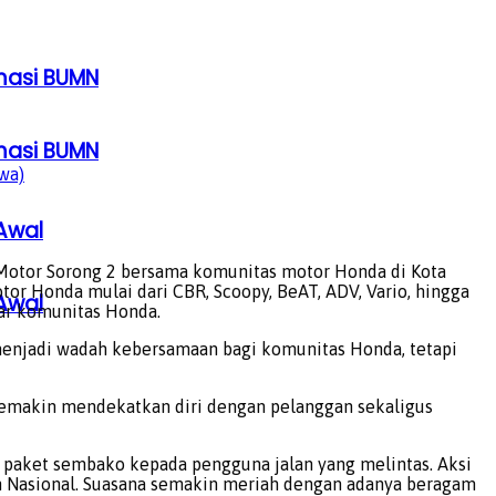
rmasi BUMN
rmasi BUMN
wa)
Awal
Motor Sorong 2 bersama komunitas motor Honda di Kota
or Honda mulai dari CBR, Scoopy, BeAT, ADV, Vario, hingga
Awal
tar komunitas Honda.
enjadi wadah kebersamaan bagi komunitas Honda, tetapi
 semakin mendekatkan diri dengan pelanggan sekaligus
 paket sembako kepada pengguna jalan yang melintas. Aksi
n Nasional. Suasana semakin meriah dengan adanya beragam