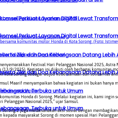
lkomsel Perkuat Layanan Digital Lewat Transfo
lkomsel Perkuat Layanan Digital Lewat Transfo
2 bersama komunitas motor Honda di Kota Sorong. (Foto: Istime
serta Zikir dan Doa Kebangsaan Datang Lebih 
enyemarakkan Festival Hari Pelanggan Nasional 2025, Astra 
13/9/2025). Kegiatan ini diikuti oleh berbagai komunitas mot
serta Zikir dan Doa Kebangsaan Datang Lebih 
kon kota Sorong sebagai wujud kebersamaan dan solidaritas an
msul Maarif menyampaikan bahwa kegiatan ini bukan hanya m
a Kebangsaan, Terbuka untuk Umum
komunitas Honda di Sorong. Melalui kegiatan ini, kami ingin
i Pelanggan Nasional 2025,” ujar Samsul.
a Kebangsaan, Terbuka untuk Umum
r Sorong 2 juga melaksanakan aksi sosial dengan membagikan
an kepada masyarakat Sorong di momen spesial Hari Pelangga