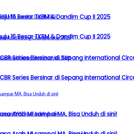
u 16 Besar TKBM & Dandim Cup II 2025
u 16 Besar TKBM & Dandim Cup II 2025
BR Series Bersinar di Sepang International Circ
BR Series Bersinar di Sepang International Circ
sa Arab MI sampai MA, Bisa Unduh di sini!
sa Arab MI sampai MA, Bisa Unduh di sini!