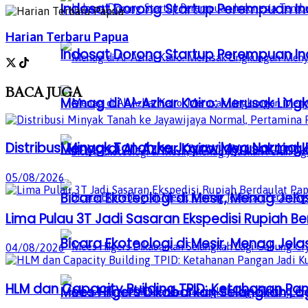
Indosat Dorong Startup Perempuan In
Harian Terbaru Papua
Indosat Dorong Startup Perempuan In
BACA
JUGA
Menag di Al-Azhar Kairo: Merusak Lin
Distribusi Minyak Tanah ke Jayawijaya Normal
Menag di Al-Azhar Kairo: Merusak Lin
05/08/2026
Bicara Ekoteologi di Mesir, Menag Je
Lima Pulau 3T Jadi Sasaran Ekspedisi Rupiah B
Bicara Ekoteologi di Mesir, Menag Je
04/08/2026
HLM dan Capacity Building TPID: Ketahanan Pan
Mees Hilgers Dikabarkan Selangkah La