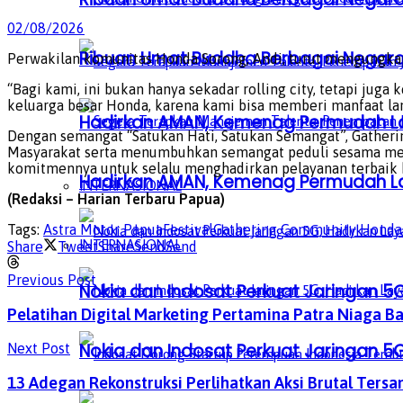
02/08/2026
Ribuan Umat Buddha Berbagai Negar
Perwakilan komunitas Honda Sorong, Andi, turut mengungkap
“Bagi kami, ini bukan hanya sekadar rolling city, tetapi ju
keluarga besar Honda, karena kami bisa memberi manfaat lang
Hadirkan AMAN, Kemenag Permudah L
Dengan semangat “Satukan Hati, Satukan Semangat”, Gather
Masyarakat serta menumbuhkan semangat peduli sesama melalu
komitmennya untuk selalu menghadirkan pelayanan terbaik ba
Hadirkan AMAN, Kemenag Permudah L
INTERNASIONAL
(Redaksi – Harian Terbaru Papua)
Tags:
Astra Motor Papua
Festival
Gathering Community Honda
INTERNASIONAL
Share
Tweet
Share
Send
Send
Previous Post
Nokia dan Indosat Perkuat Jaringan 5G
Pelatihan Digital Marketing Pertamina Patra Niaga 
Nokia dan Indosat Perkuat Jaringan 5G
Next Post
13 Adegan Rekonstruksi Perlihatkan Aksi Brutal Ter