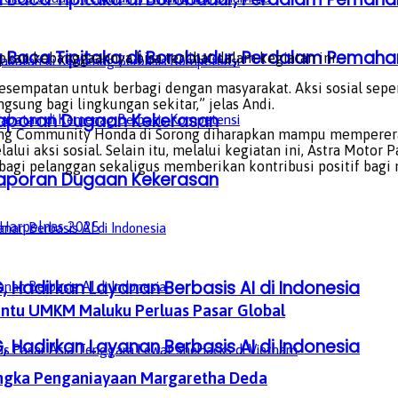
a Baca Tipitaka di Borobudur, Perdalam Pem
kan kebanggaannya bisa terlibat dalam kegiatan ini.
ga kesempatan untuk berbagi dengan masyarakat. Aksi sosial se
sung bagi lingkungan sekitar,” jelas Andi.
aporan Dugaan Kekerasan
ing Community Honda di Sorong diharapkan mampu mempererat
i aksi sosial. Selain itu, melalui kegiatan ini, Astra Motor
gi pelanggan sekaligus memberikan kontribusi positif bagi m
aporan Dugaan Kekerasan
Harpelnas 2025
, Hadirkan Layanan Berbasis AI di Indonesia
Bantu UMKM Maluku Perluas Pasar Global
, Hadirkan Layanan Berbasis AI di Indonesia
sangka Penganiayaan Margaretha Deda