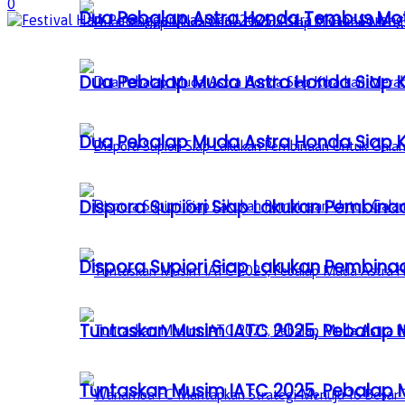
0
Dua Pebalap Astra Honda Tembus Moto
Dua Pebalap Muda Astra Honda Siap Ki
Dua Pebalap Muda Astra Honda Siap Ki
Dispora Supiori Siap Lakukan Pembinaa
Dispora Supiori Siap Lakukan Pembinaa
Tuntaskan Musim IATC 2025, Pebalap
Tuntaskan Musim IATC 2025, Pebalap