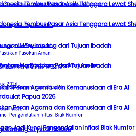
donesia Tembus Pasar Asia Tenggara Lewat Sh
donesia Tembus Pasar Asia Tenggara Lewat Sh
gkungan Menyimpang dari Tujuan Ibadah
, Pertamina Pastikan Pasokan Aman
gkungan Menyimpang dari Tujuan Ibadah
laskan Peran Agama dan Kemanusiaan di Era AI
erdaulat Papua 2026
laskan Peran Agama dan Kemanusiaan di Era AI
gan Jadi Kunci Pengendalian Inflasi Biak Numfor
gi Gabung Crystal Palace