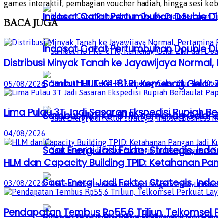
games interaktif, pembagian voucher hadiah, hingga sesi k
Indosat Catat Pertumbuhan Double Dig
BACA
JUGA
Indosat Catat Pertumbuhan Double Dig
Distribusi Minyak Tanah ke Jayawijaya Normal
Sambut HUT Ke-81 RI, Kemenag Gelar 
05/08/2026
Lima Pulau 3T Jadi Sasaran Ekspedisi Rupiah B
Sambut HUT Ke-81 RI, Kemenag Gelar 
04/08/2026
Saat Energi Jadi Faktor Strategis, Indo
HLM dan Capacity Building TPID: Ketahanan Pan
Saat Energi Jadi Faktor Strategis, Indo
03/08/2026
Pendapatan Tembus Rp55,6 Triliun, Telkomsel 
Ribuan Umat Buddha Berbagai Negar