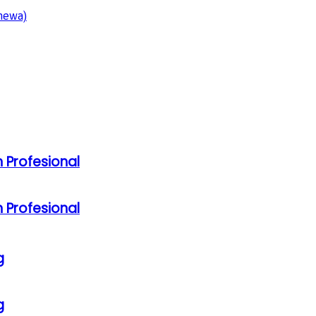
 Profesional
 Profesional
g
g