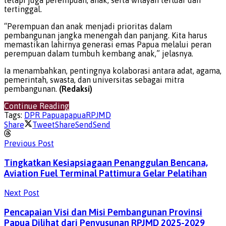
tetapi juga perempuan, anak, serta wilayah terluar dan
tertinggal.
“Perempuan dan anak menjadi prioritas dalam
pembangunan jangka menengah dan panjang. Kita harus
memastikan lahirnya generasi emas Papua melalui peran
perempuan dalam tumbuh kembang anak,” jelasnya.
Ia menambahkan, pentingnya kolaborasi antara adat, agama,
pemerintah, swasta, dan universitas sebagai mitra
pembangunan.
(Redaksi)
Continue Reading
Tags:
DPR Papua
papua
RPJMD
Share
Tweet
Share
Send
Send
Previous Post
Tingkatkan Kesiapsiagaan Penanggulan Bencana,
Aviation Fuel Terminal Pattimura Gelar Pelatihan
Next Post
Pencapaian Visi dan Misi Pembangunan Provinsi
Papua Dilihat dari Penyusunan RPJMD 2025-2029