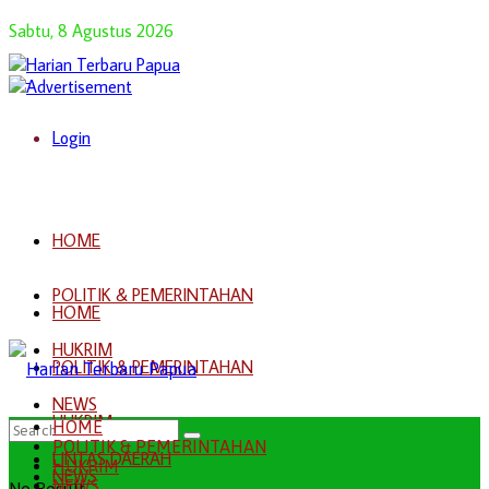
Sabtu, 8 Agustus 2026
Login
HOME
POLITIK & PEMERINTAHAN
HOME
HUKRIM
POLITIK & PEMERINTAHAN
NEWS
HUKRIM
HOME
POLITIK & PEMERINTAHAN
LINTAS DAERAH
HUKRIM
NEWS
NEWS