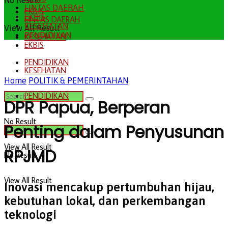
No Result
LINTAS DAERAH
EKBIS
EKBIS
LINTAS DAERAH
KESEHATAN
View All Result
PENDIDIKAN
KESEHATAN
EKBIS
PENDIDIKAN
KESEHATAN
Home
POLITIK & PEMERINTAHAN
PENDIDIKAN
DPR Papua, Berperan
No Result
Penting dalam Penyusunan
View All Result
RPJMD
No Result
View All Result
Inovasi mencakup pertumbuhan hijau,
kebutuhan lokal, dan perkembangan
teknologi