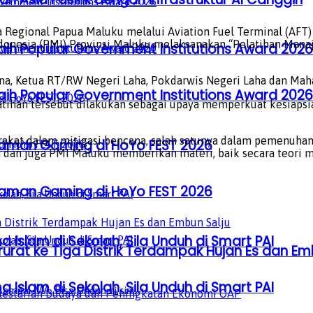
a Regional Papua Maluku melalui Aviation Fuel Terminal (AF
ndonesia (PMI) Provinsi Maluku melaksanakan “Pelatihan Man
aih Popular Government Institutions Award 2026
tana, Ketua RT/RW Negeri Laha, Pokdarwis Negeri Laha dan M
aih Popular Government Institutions Award 2026
ihan tersebut dilakukan sebagai upaya memperkuat kesiapsia
rakat dalam mitigasi bencana, salah satunya dalam pemenuhan
laman Gaming di HoYo FEST 2026
dan juga PMI Maluku memberikan materi, baik secara teori m
laman Gaming di HoYo FEST 2026
a Islam di Sekolah, Sila Unduh di Smart PAI
at ke Tiga Distrik Terdampak Hujan Es dan Em
a Islam di Sekolah, Sila Unduh di Smart PAI