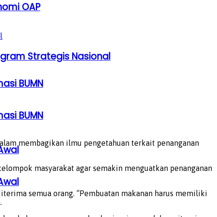
onomi OAP
ogram Strategis Nasional
rmasi BUMN
rmasi BUMN
 dalam membagikan ilmu pengetahuan terkait penanganan
Awal
dan kelompok masyarakat agar semakin menguatkan penanganan
Awal
 diterima semua orang. “Pembuatan makanan harus memiliki
.