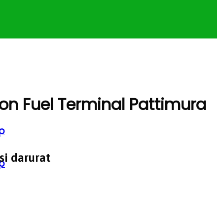
n Fuel Terminal Pattimura
p
si darurat
p