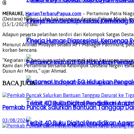
MERAUKE,
HarianTerbaruPapua.com
– Pertamina Patra Niag
(Destana) Negeri Laha bekerja sama dengan Palang Merah I
Kinerja Humas Diapresiasi, Kemenag R
(15/1/2025) lalu.
Adapun peserta pelatihan terdiri dari Kelompok Satgas Des
Kinerja Humas Diapresiasi, Kemenag R
Menurut Ahmad Hidayah selaku AFT Manager Pattimura, pelat
korban bencana.
“Kegiatan ini bertujuan untuk meningkatkan kesiapan masya
Pertama! Indosat 5G Hidupkan Penga
Kami dari Pertamina bersama Kelompok Destana Negeri Laha 
Dusun Air Manis,” ujar Ahmad.
Pertama! Indosat 5G Hidupkan Penga
BACA
JUGA
Terbit 40 Buku Digital Pendidikan Agam
Pemkab Puncak Salurkan Bantuan Tanggap Darur
03/08/2026
Terbit 40 Buku Digital Pendidikan Agam