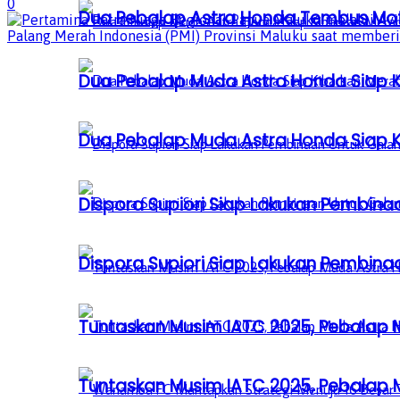
0
Dua Pebalap Astra Honda Tembus Moto
Dua Pebalap Muda Astra Honda Siap Ki
Dua Pebalap Muda Astra Honda Siap Ki
Dispora Supiori Siap Lakukan Pembinaa
Dispora Supiori Siap Lakukan Pembinaa
Tuntaskan Musim IATC 2025, Pebalap
Tuntaskan Musim IATC 2025, Pebalap