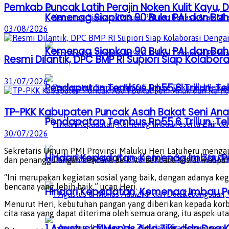
Pemkab Puncak Latih Perajin Noken Kulit Kayu
Kemenag Siapkan 90 Buku PAI dan Baha
03/08/2026
Kemenag Siapkan 90 Buku PAI dan Baha
Resmi Dilantik, DPC BMP RI Supiori Siap Kolab
31/07/2026
Pendapatan Tembus Rp55,6 Triliun, Te
TP-PKK Kabupaten Puncak Asah Bakat Seni Anak
Pendapatan Tembus Rp55,6 Triliun, Te
30/07/2026
Sekretaris Umum PMI Provinsi Maluku Heri Latuheru mengap
Hindari Kepadatan, Kemenag Imbau Pe
dan penanggulangan bencana baik itu bencana sosial maupu
“Ini merupakan kegiatan sosial yang baik, dengan adanya ke
bencana yang lebih baik,” ucap Heri.
Hindari Kepadatan, Kemenag Imbau Pe
Menurut Heri, kebutuhan pangan yang diberikan kepada kor
cita rasa yang dapat diterima oleh semua orang, itu aspek u
1 Agustus di Monas Ada Zikir dan Do