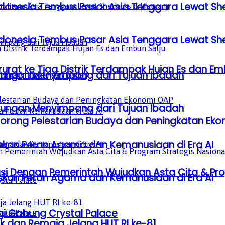
donesia Tembus Pasar Asia Tenggara Lewat Sh
donesia Tembus Pasar Asia Tenggara Lewat Sh
at ke Tiga Distrik Terdampak Hujan Es dan Em
gkungan Menyimpang dari Tujuan Ibadah
gkungan Menyimpang dari Tujuan Ibadah
, Dorong Pelestarian Budaya dan Peningkatan Ek
laskan Peran Agama dan Kemanusiaan di Era AI
orasi Dengan Pemerintah Wujudkan Asta Cita & Pr
laskan Peran Agama dan Kemanusiaan di Era AI
gi Gabung Crystal Palace
 dan Remaja Jelang HUT RI ke-81