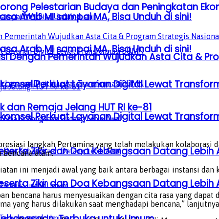
, Dorong Pelestarian Budaya dan Peningkatan Ek
sa Arab MI sampai MA, Bisa Unduh di sini!
sa Arab MI sampai MA, Bisa Unduh di sini!
orasi Dengan Pemerintah Wujudkan Asta Cita & Pr
lkomsel Perkuat Layanan Digital Lewat Transfo
 dan Remaja Jelang HUT RI ke-81
lkomsel Perkuat Layanan Digital Lewat Transfo
resiasi langkah Pertamina yang telah melakukan kolaborasi
serta Zikir dan Doa Kebangsaan Datang Lebih 
n bencana alam.
giatan ini menjadi awal yang baik antara berbagai instansi 
serta Zikir dan Doa Kebangsaan Datang Lebih 
ban bencana harus menyesuaikan dengan cita rasa yang dapat
tama yang harus dilakukan saat menghadapi bencana,” lanjutnya
a Kebangsaan, Terbuka untuk Umum