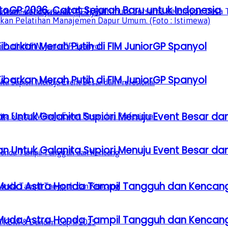
GP 2026, Catat Sejarah Baru untuk Indonesia
barkan Merah Putih di FIM JuniorGP Spanyol
barkan Merah Putih di FIM JuniorGP Spanyol
n Untuk Galanita Supiori Menuju Event Besar dan
n Untuk Galanita Supiori Menuju Event Besar dan
 Muda Astra Honda Tampil Tangguh dan Kencan
 Muda Astra Honda Tampil Tangguh dan Kencan