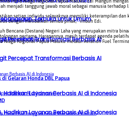
amina Patra Niaga Regional Papua Maluku, Edi Mangun mengat
udah menjadi tanggung jawab moral sebagai manusia terhadap l
tikan setiap individu selayaknya memiliki keterampilan dan k
a Kebangsaan, Terbuka untuk Umum
rus dengan melibatkan semua pihak,” imbuh Edi.
uh Bencana (Destana) Negeri Laha yang merupakan mitra bina
tolongan pertama. Harapannya, masih terdapat agenda pelatih
it Percepat Transformasi Berbasis AI
a Niaga Regional Papua Maluku melalui Aviation Fuel Termin
it Percepat Transformasi Berbasis AI
s di Gelaran Honda DBL Papua
, Hadirkan Layanan Berbasis AI di Indonesia
MD
, Hadirkan Layanan Berbasis AI di Indonesia