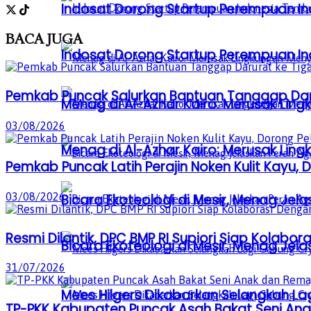
Indosat Dorong Startup Perempuan In
BACA
JUGA
Indosat Dorong Startup Perempuan In
Pemkab Puncak Salurkan Bantuan Tanggap Darur
Menag di Al-Azhar Kairo: Merusak Lin
03/08/2026
Menag di Al-Azhar Kairo: Merusak Lin
Pemkab Puncak Latih Perajin Noken Kulit Kayu
03/08/2026
Bicara Ekoteologi di Mesir, Menag Je
Resmi Dilantik, DPC BMP RI Supiori Siap Kolab
Bicara Ekoteologi di Mesir, Menag Je
31/07/2026
Mees Hilgers Dikabarkan Selangkah La
TP-PKK Kabupaten Puncak Asah Bakat Seni Anak