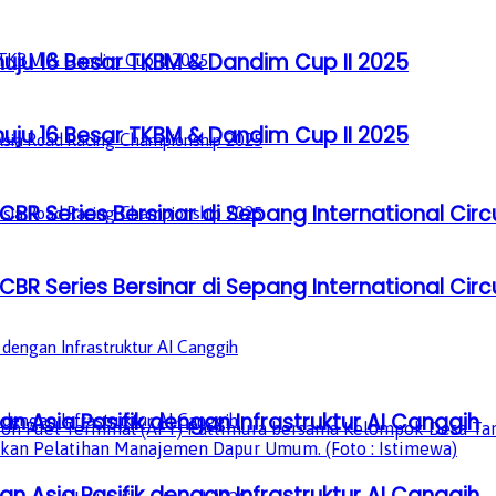
u 16 Besar TKBM & Dandim Cup II 2025
u 16 Besar TKBM & Dandim Cup II 2025
BR Series Bersinar di Sepang International Circ
BR Series Bersinar di Sepang International Circ
n Asia Pasifik dengan Infrastruktur AI Canggih
ion Fuel Terminal (AFT) Pattimura bersama Kelompok Desa Ta
ikan Pelatihan Manajemen Dapur Umum. (Foto : Istimewa)
n Asia Pasifik dengan Infrastruktur AI Canggih