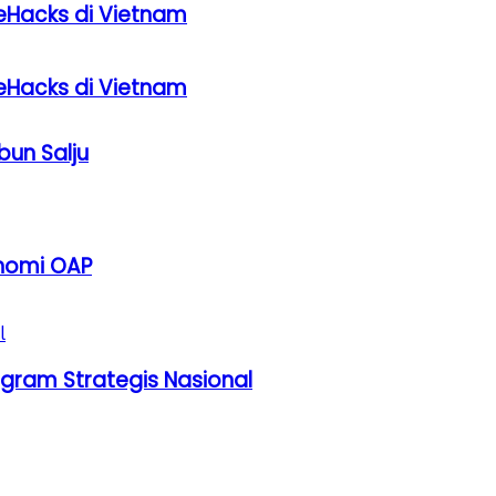
eHacks di Vietnam
eHacks di Vietnam
bun Salju
onomi OAP
ogram Strategis Nasional