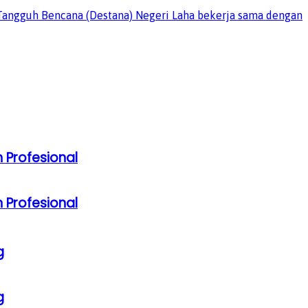
 Profesional
 Profesional
g
g