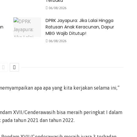
Terbuka
06/08/2026
DPRK Jayapura: Jika Lalai Hingga
an
Ratusan Anak Keracunan, Dapur
MBG Wajib Ditutup!
06/08/2026
memyampaikan apa apa yang kita kerjakan selama ini,”
endam XVII/Cenderawasih bisa meraih peringkat I dalam
 pada tahun 2021 dan tahun 2022.
l Pendam XVII/Cenderawasih meraih juara 3 terhadap