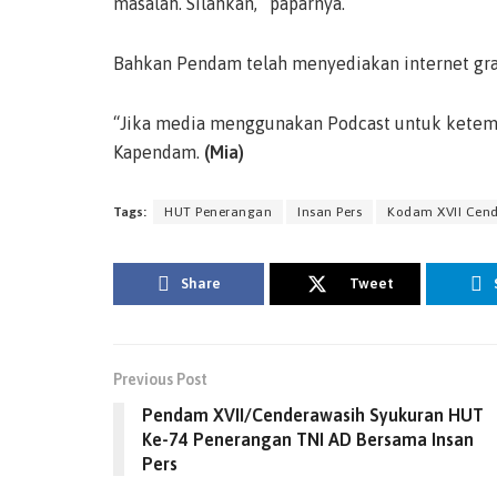
masalah. Silahkan,” paparnya.
Bahkan Pendam telah menyediakan internet gra
“Jika media menggunakan Podcast untuk ketemu
Kapendam.
(Mia)
Tags:
HUT Penerangan
Insan Pers
Kodam XVII Cen
Share
Tweet
Previous Post
Pendam XVII/Cenderawasih Syukuran HUT
Ke-74 Penerangan TNI AD Bersama Insan
Pers