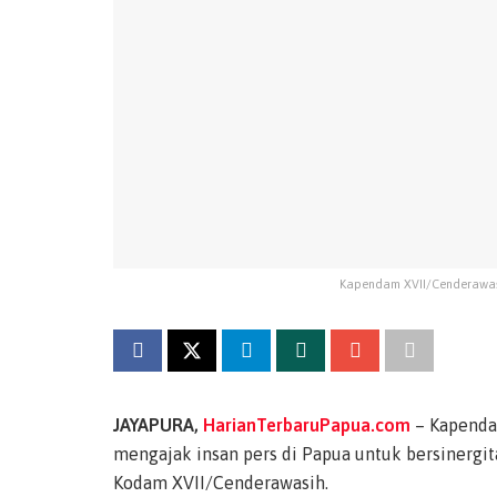
Kapendam XVII/Cenderawasih
JAYAPURA,
HarianTerbaruPapua.com
– Kapendam
mengajak insan pers di Papua untuk bersinergit
Kodam XVII/Cenderawasih.