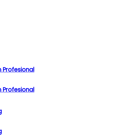
 Profesional
 Profesional
g
g