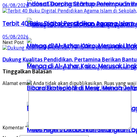
Indosat Dorong Startup Perempuan In
06/08/2026
Terbit 40 Buku Digital Pendidikan Agama Islam d
Indosat Dorong Startup Perempuan In
05/08/2026
Next Post
Menag di Al-Azhar Kairo: Merusak Lin
Dukung Kualitas Pendidikan, Pertamina Berikan Bant
Menag di Al-Azhar Kairo: Merusak Lin
Tinggalkan Balasan
Alamat email Anda tidak akan dipublikasikan.
Ruas yang waji
Bicara Ekoteologi di Mesir, Menag Je
Bicara Ekoteologi di Mesir, Menag Je
Komentar
*
Mees Hilgers Dikabarkan Selangkah La