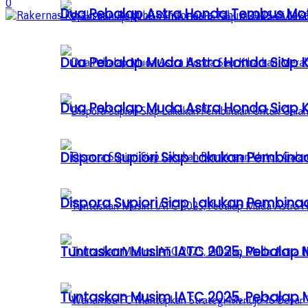
0
Dua Pebalap Astra Honda Tembus Moto
Dua Pebalap Muda Astra Honda Siap Ki
Dua Pebalap Muda Astra Honda Siap Ki
Dispora Supiori Siap Lakukan Pembinaa
Dispora Supiori Siap Lakukan Pembinaa
Tuntaskan Musim IATC 2025, Pebalap
Tuntaskan Musim IATC 2025, Pebalap