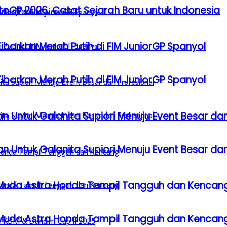
GP 2026, Catat Sejarah Baru untuk Indonesia
barkan Merah Putih di FIM JuniorGP Spanyol
barkan Merah Putih di FIM JuniorGP Spanyol
n Untuk Galanita Supiori Menuju Event Besar dan
n Untuk Galanita Supiori Menuju Event Besar dan
 Muda Astra Honda Tampil Tangguh dan Kencan
 Muda Astra Honda Tampil Tangguh dan Kencan