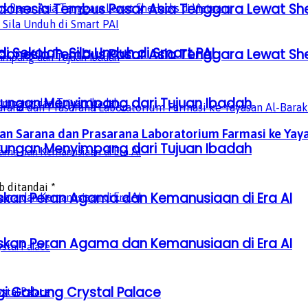
donesia Tembus Pasar Asia Tenggara Lewat Sh
i Sekolah, Sila Unduh di Smart PAI
donesia Tembus Pasar Asia Tenggara Lewat Sh
gkungan Menyimpang dari Tujuan Ibadah
uan Sarana dan Prasarana Laboratorium Farmasi ke Yay
gkungan Menyimpang dari Tujuan Ibadah
b ditandai
*
laskan Peran Agama dan Kemanusiaan di Era AI
laskan Peran Agama dan Kemanusiaan di Era AI
gi Gabung Crystal Palace