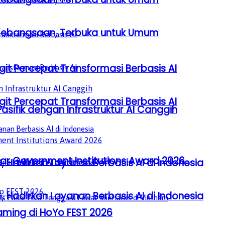
a Kebangsaan, Terbuka untuk Umum
it Percepat Transformasi Berbasis AI
it Percepat Transformasi Berbasis AI
sifik dengan Infrastruktur AI Canggih
lar Government Institutions Award 2026
, Hadirkan Layanan Berbasis AI di Indonesia
, Hadirkan Layanan Berbasis AI di Indonesia
ming di HoYo FEST 2026