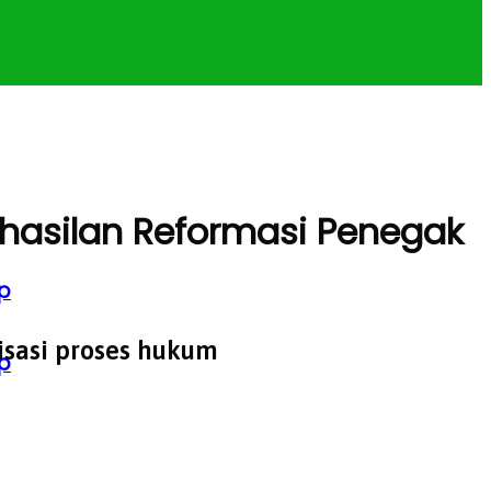
rhasilan Reformasi Penegak
p
isasi proses hukum
p