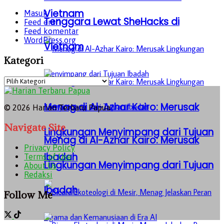
Vietnam
Masuk
Tenggara Lewat SheHacks di
Feed entri
Feed komentar
WordPress.org
Vietnam
Kategori
Menag di Al-Azhar Kairo: Merusak
© 2026 Harian Terbaru Papua
Navigate Site
Lingkungan Menyimpang dari Tujuan
Menag di Al-Azhar Kairo: Merusak
Privacy Policy
Ibadah
Terms of Use
Lingkungan Menyimpang dari Tujuan
About Us
Redaksi
Ibadah
Follow Me