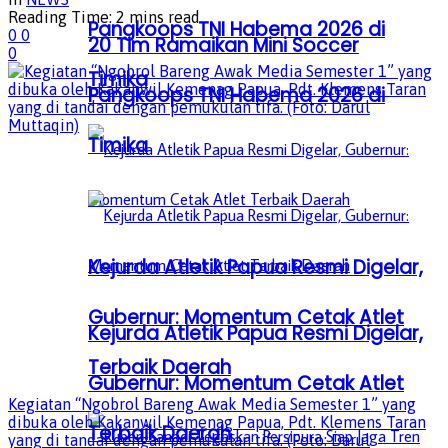
Reading Time: 2 mins read
Pangkoops TNI Habema 2026 di
0
0
20 Tim Ramaikan Mini Soccer
0
Timika
Pangkoops TNI Habema 2026 di
Timika
Kejurda Atletik Papua Resmi Digelar,
Gubernur: Momentum Cetak Atlet
Kejurda Atletik Papua Resmi Digelar,
Terbaik Daerah
Gubernur: Momentum Cetak Atlet
Kegiatan “Ngobrol Bareng Awak Media Semester 1” yang
dibuka oleh Kakanwil Kemenag Papua, Pdt. Klemens Taran
Terbaik Daerah
yang di tandai dengan pemukulan tifa. (Foto: Darul