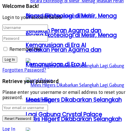
Welcome Back!
Bicara Ekoteologi di Mesir, Menag
Login to your account below
Jelaskan Peran Agama dan
Bicara Ekoteologi di Mesir, Menag
Kemanusiaan di Era AI
Jelaskan Peran Agama dan
Remember Me
Kemanusiaan di Era AI
Forgotten Password?
Retrieve your password
Please enter your username or email address to reset your
password.
Mees Hilgers Dikabarkan Selangkah
Lagi Gabung Crystal Palace
Mees Hilgers Dikabarkan Selangkah
Log In