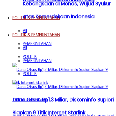
Kebangsaan di Monas, Wujud Syukur
atas Kemerdekaan Indonesia
POLITIK & PEMERINTAHAN
All
POLITIK & PEMERINTAHAN
PEMERINTAHAN
All
POLITIK
PEMERINTAHAN
POLITIK
Dana Otsus Rp1,3 Miliar, Diskominfo Supiori
Siapkan 9 Titik Internet Starlink