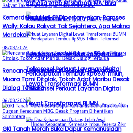
Bahasa Arab MI sampai MA, Bisa
Kemerdekaan ke-81 Dipertanyakan, Ramses
Unduh di sini!
Wally: Kalau Rakyat Tak Sejahtera, Apa Makna
Merdeka?
08/08/2026
Pendapatan Tembus Rp55,6 Triliun,
Telkomsel Perkuat Layanan Digital
Rencana Pemindahan Sekolah Rakyat ke
Pendapatan Tembus Rp55,6 Triliun,
Muara Tami Ditolak, Tokoh Adat Maribu Desak
Lewat Transformasi BUMN
Dialog Terbuka
Telkomsel Perkuat Layanan Digital
06/08/2026
Lewat Transformasi BUMN
GKI Tanah Merah Buka Dapur Kemanusiaan