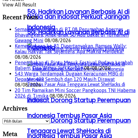
View All Result
5G, Hadirkan Layanan Berbasis AI di
Nokia dan Indosat Perkuat Jaringan
Recent Posts
Indonesia
Semarak Agustusan di RT 08 Perumahan Apernas
5G, Hadirkan Layanan Berbasis AI di
Bhayangkara, Anak-anak SD Adu Bakat di Turnamen
Gawang Mini
08/08/2026
Kemerdekaan ke-81 Dipertanyakan, Ramses Wally:
Indonesia
Kalau Rakyat Tak Sejahtera, Apa Makna Merdeka?
08/08/2026
Penembakan di Pintu Masuk Festival Budaya Lembah
Baliem, Dua Warga Jadi Korban
08/08/2026
543 Warga Terdampak Dugaan Keracunan MBG di
Depapre, 402 Sembuh dan 120 Masih Dirawat
08/08/2026
20 Tim Ramaikan Mini Soccer Pangkoops TNI Habema
2026 di Timika
08/08/2026
Indosat Dorong Startup Perempuan
Archives
Indonesia Tembus Pasar Asia
Indosat Dorong Startup Perempuan
Tenggara Lewat SheHacks di
Meta
Indonesia Tembus Pasar Asia