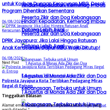
untuk Korban Dugaan Keracunan MBG, Desak
Hindari Kepadatan, Kemenag Imbau
Program Dihentikan Sementara
Peserta Zikir dan Doa Kebangsaan
Hindari Kepadatan, Kemenag Imbau
06/08/2026
Datang Lebih Awal
Peserta Zikir dan Doa Kebangsaan
DPRK Jayapura: Jika Lalai Hingga Ratusan
Datang Lebih Awal
Anak Keracunan, Dapur MBG Wajib Ditutup!
06/08/2026
Next Post
1 Agustus di Monas Ada Zikir dan Doa
Polresta Jayapura Kota Tertibkan Pedagang Miras
Ilegal di Entrop
Kebangsaan, Terbuka untuk Umum
1 Agustus di Monas Ada Zikir dan Doa
Tinggalkan Balasan
Kebangsaan, Terbuka untuk Umum
Alamat email Anda tidak akan dipublikasikan.
Ruas yang
wajib ditandai
*