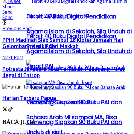
Tweet
Share
Send
Terbit 40 Buku Digital Pendidikan
Send
Previous Post
Agama Islam di Sekolah, Sila Unduh di
Terbit 40 Buku Digital Pendidikan
PPIH Madinah Siap Sambut 18 Kloter Jemaah Haji
Smart PAI
Gelombang Kedua dari Makkah
Agama Islam di Sekolah, Sila Unduh di
Next Post
Smart PAI
Polresta Jayapura Kota Tertibkan Pedagang Miras
Ilegal di Entrop
Harian Terbaru Papua
Kemenag Siapkan 90 Buku PAI dan
Bahasa Arab MI sampai MA, Bisa
BACA
JUGA
Kemenag Siapkan 90 Buku PAI dan
Unduh di sini!