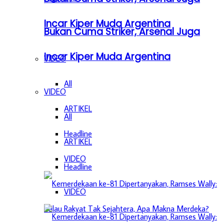
Incar Kiper Muda Argentina
Bukan Cuma Striker, Arsenal Juga
Incar Kiper Muda Argentina
VIDEO
All
VIDEO
ARTIKEL
All
Headline
ARTIKEL
VIDEO
Headline
VIDEO