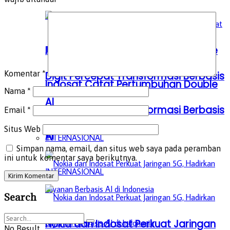
Indosat Catat Pertumbuhan Double
Komentar
*
Digit Percepat Transformasi Berbasis
Indosat Catat Pertumbuhan Double
Nama
*
AI
Digit Percepat Transformasi Berbasis
Email
*
Situs Web
AI
INTERNASIONAL
Simpan nama, email, dan situs web saya pada peramban
ini untuk komentar saya berikutnya.
INTERNASIONAL
Search
Nokia dan Indosat Perkuat Jaringan
No Result