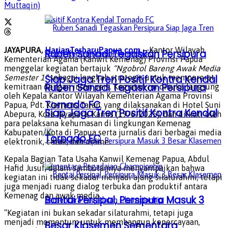
Muttaqin)
JAYAPURA,
HarianTerbaruPapua.com
– Kantor Wilayah
Ruben Sanadi Tegaskan Persipura
Kementerian Agama (Kanwil Kemenag) Provinsi Papua
menggelar kegiatan bertajuk
“Ngobrol Bareng Awak Media
Semester 1”
sebagai langkah strategis untuk mempererat
Siap Jaga Tren Positif Kontra Kendal
Ruben Sanadi Tegaskan Persipura
kemitraan dengan insan pers. Kegiatan ini dibuka langsung
oleh Kepala Kantor Wilayah Kementerian Agama Provinsi
Tornado FC
Papua, Pdt. Klemens Taran, yang dilaksanakan di Hotel Suni
Siap Jaga Tren Positif Kontra Kendal
Abepura, Kota Jayapura, Kamis (19/6/2025), dan diikuti oleh
para pelaksana kehumasan di lingkungan Kemenag
Kabupaten/Kota di Papua serta jurnalis dari berbagai media
Tornado FC
elektronik, cetak, dan online.
Kepala Bagian Tata Usaha Kanwil Kemenag Papua, Abdul
Hafid Jusuf, dalam sambutannya menyampaikan bahwa
kegiatan ini tidak sekadar menjadi ajang silaturahmi, tetapi
juga menjadi ruang dialog terbuka dan produktif antara
Kemenag dan awak media.
Bantai Persipal, Persipura Masuk 3
“Kegiatan ini bukan sekadar silaturahmi, tetapi juga
menjadi momentum untuk membangun kepercayaan,
Besar Klasemen Sementara