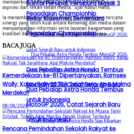
memperkuat komunikasi publik, dan mendengarkan
Bantai Persipal, Persipura Masuk 3
aspirasi dari rekan-rekan media,” ujar Abdul Hafid.
Pegadaian Championhip
Besar Klasemen Sementara
Ia menambahkan, melalui dialog ini diharapkan tercipta
sinergi yang lebih kuat antara Kemenag dan media dalam
menyampaikan informasi serta layanan keagamaan yang
Pegadaian Championhip
kredibel dan bermanfaat bagi masyarakat Papua.
BACA
JUGA
Dua Pebalap Astra Honda Tembus
Kemerdekaan ke-81 Dipertanyakan, Ramses
Wally: Kalau Rakyat Tak Sejahtera, Apa Makna
MotoGP 2026, Catat Sejarah Baru
Dua Pebalap Astra Honda Tembus
Merdeka?
untuk Indonesia
MotoGP 2026, Catat Sejarah Baru
08/08/2026
untuk Indonesia
Rencana Pemindahan Sekolah Rakyat ke