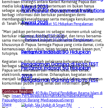
kemitraan strategis antara Kanwil Kemenag Papua dan
Award 2026
media lokal. Menurutnya, pertemuan ini bukan hanya
Raih Popular Government Institutions
sebagai ajang silaturahmi, tetapi juga menjadi ruang
berbagi informasi dan bertukar pandangan demi
membangun kesejahteraan serta menjaga kerukunan umat
Award 2026
di Tanah Papua.
“Mari jadikan pertemuan ini sebagai momen untuk saling
bertukar informasi, berbagi semangat, dan terus bersama-
sama meningkatkan kesejahteraan serta kerukunan umat,
khususnya di Papua. Semoga Papua yang cinta damai, cinta
kemanusiaan, dan rukun, tetap terjaga sampai kapan pun,”
Pertama! Indosat 5G Hidupkan
tutupnya.
Kegiatan ini diikuti oleh pelaksana kehumasan dari
Pengalaman Gaming di HoYo FEST
berbagai satuan kerja di Kementerian Agama Provinsi
Pertama! Indosat 5G Hidupkan
Papua serta wartawan dari media lokal, baik cetak,
elektronik, maupun online. Diharapkan, kegiatan ini
2026
menjadi langkah awal yang lebih solid dalam membangun
Pengalaman Gaming di HoYo FEST
komunikasi publik yang sehat dan informatif.
(DM)
2026
Continue Reading
Tags:
Insan Pers
Jayapura
Jurnalis
Kehumasan
Kemenag
Papua
Ngobrol Barang Media
papua
Sinergi
Share