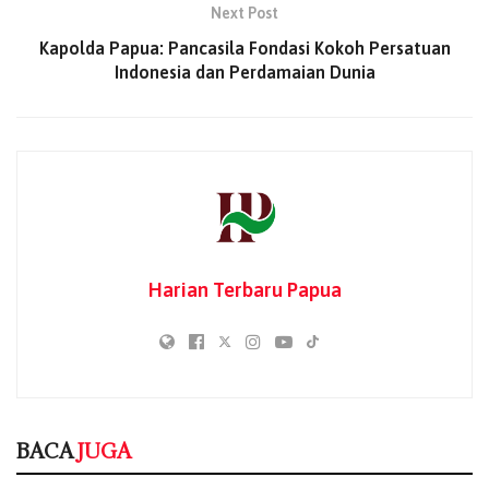
penyesuaian harga Pertamax Turbo dilakukan dengan
Next Post
mempertimbangkan dinamika harga energi global serta
Kapolda Papua: Pancasila Fondasi Kokoh Persatuan
parameter yang ditetapkan pemerintah melalui formula
Indonesia dan Perdamaian Dunia
harga yang berlaku,” ujar Roberth, Senin (1/6/2026).
Lebih lanjut Roberth menjelaskan bahwa kebijakan
penyesuaian harga dilaksanakan dengan tetap
mempertimbangkan kebutuhan masyarakat dan daya beli
serta tentunya tetap menjadikan produk BBM nonsubsidi
dengan harga yang kompetitif di masyarakat pengguna
BBM Nonsubsidi.
Harian Terbaru Papua
BACA
JUGA
Feskop Masuk KEN 2026, Kopi Papua
Berpotensi Kuasai Pasar Global
07/08/2026
BACA
JUGA
Pertamina Patra Niaga Papua Maluku Borong