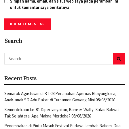
Simpan nama, email, dan situs web saya pada peramban ini
Untuk informasi lebih lanjut, masyarakat juga dapat
untuk komentar saya berikutnya.
menghubungi Pertamina Contact Center 135 yang siap
melayani pertanyaan terkait produk dan layanan
perusahaan.
(Rilis)
Tags:
BBM Nonsubsidi
Dexlite
Penyesuaian Harga
Search
Pertama Dex
Pertamax Turbo
Pertamina Patra Niaga
Recent Posts
Semarak Agustusan di RT 08 Perumahan Apernas Bhayangkara,
Anak-anak SD Adu Bakat di Turnamen Gawang Mini
08/08/2026
Kemerdekaan ke-81 Dipertanyakan, Ramses Wally: Kalau Rakyat
Tak Sejahtera, Apa Makna Merdeka?
08/08/2026
Penembakan di Pintu Masuk Festival Budaya Lembah Baliem, Dua