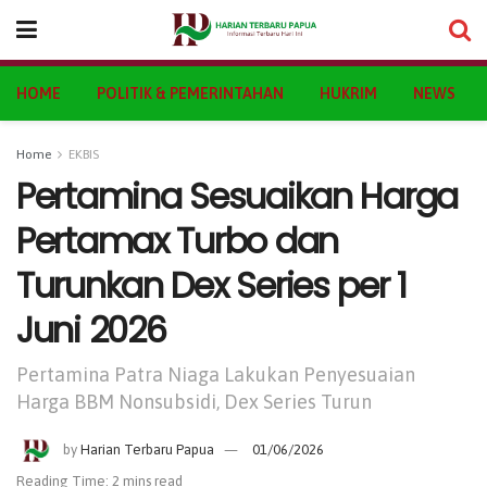
HOME
POLITIK & PEMERINTAHAN
HUKRIM
NEWS
Home
EKBIS
Pertamina Sesuaikan Harga
Pertamax Turbo dan
Turunkan Dex Series per 1
Juni 2026
Pertamina Patra Niaga Lakukan Penyesuaian
Harga BBM Nonsubsidi, Dex Series Turun
by
Harian Terbaru Papua
01/06/2026
Reading Time: 2 mins read