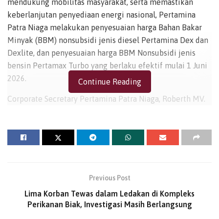
mendukung mobilitas masyarakat, serta memastikan
keberlanjutan penyediaan energi nasional, Pertamina
Patra Niaga melakukan penyesuaian harga Bahan Bakar
Minyak (BBM) nonsubsidi jenis diesel Pertamina Dex dan
Dexlite, dan penyesuaian harga BBM Nonsubsidi jenis
bensin Pertamax Turbo yang berlaku efektif mulai 1 Juni
2026.
Continue Reading
Corporate Secretary Pertamina Patra Niaga, Roberth MV.
Dumatubun mengatakan penyesuaian harga tersebut
dilakukan secara berkala dengan mempertimbangkan
antara lain dinamika harga energi global (harga pasar) dan
formula harga sesuai ketentuan Pemerintah. Kebijakan ini
menjadi bagian dari komitmen Pertamina Patra Niaga
untuk menghadirkan energi berkualitas dengan harga
Previous Post
yang kompetitif bagi masyarakat.
Lima Korban Tewas dalam Ledakan di Kompleks
Perikanan Biak, Investigasi Masih Berlangsung
“Penurunan harga Pertamina Dex, Dexlite, serta