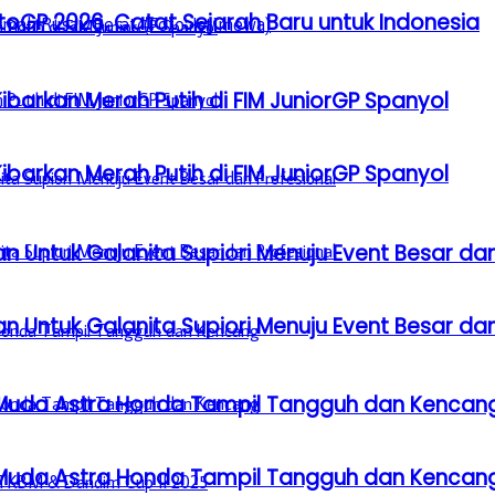
GP 2026, Catat Sejarah Baru untuk Indonesia
barkan Merah Putih di FIM JuniorGP Spanyol
barkan Merah Putih di FIM JuniorGP Spanyol
n Untuk Galanita Supiori Menuju Event Besar dan
n Untuk Galanita Supiori Menuju Event Besar dan
 Muda Astra Honda Tampil Tangguh dan Kencan
 Muda Astra Honda Tampil Tangguh dan Kencan