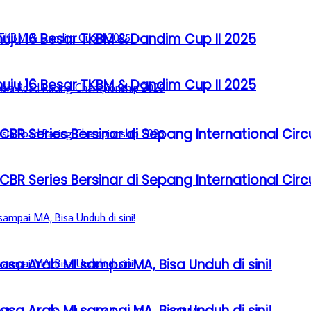
u 16 Besar TKBM & Dandim Cup II 2025
u 16 Besar TKBM & Dandim Cup II 2025
BR Series Bersinar di Sepang International Circ
BR Series Bersinar di Sepang International Circ
sa Arab MI sampai MA, Bisa Unduh di sini!
sa Arab MI sampai MA, Bisa Unduh di sini!