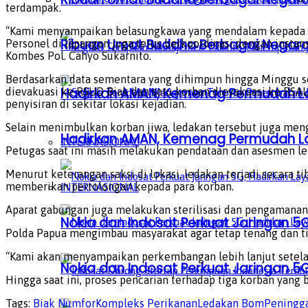
terdampak.
“Kami menyampaikan belasungkawa yang mendalam kepada kelu
Ribuan Umat Buddha Berbagai Negar
Personel di lapangan juga terus berkoordinasi dengan insta
Kombes Pol. Cahyo Sukarnito.
Berdasarkan data sementara yang dihimpun hingga Minggu so
Hadirkan AMAN, Kemenag Permudah L
dievakuasi ke RSUD Biak dan satu korban dievakuasi ke RSAL
penyisiran di sekitar lokasi kejadian.
Selain menimbulkan korban jiwa, ledakan tersebut juga meng
Hadirkan AMAN, Kemenag Permudah L
INTERNASIONAL
Petugas saat ini masih melakukan pendataan dan asesmen leb
Menurut keterangan saksi di lokasi, ledakan terjadi secara
memberikan pertolongan kepada para korban.
INTERNASIONAL
Aparat gabungan juga melakukan sterilisasi dan pengamanan 
Nokia dan Indosat Perkuat Jaringan 5G
Polda Papua mengimbau masyarakat agar tetap tenang dan ti
“Kami akan menyampaikan perkembangan lebih lanjut setelah
Nokia dan Indosat Perkuat Jaringan 5G
Hingga saat ini, proses pencarian terhadap tiga korban yan
Tags:
Biak Numfor
Kompleks Perikanan
Ledakan Bom
Peningga