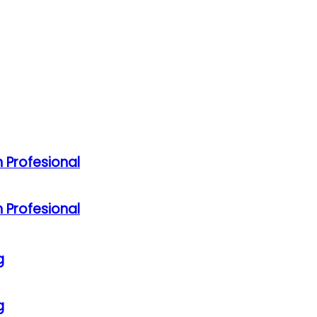
 Profesional
 Profesional
g
g