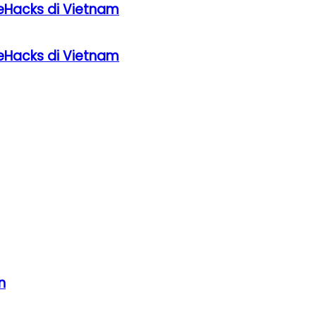
eHacks di Vietnam
eHacks di Vietnam
n