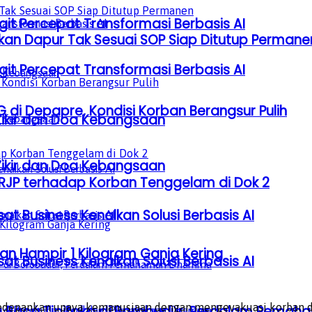
it Percepat Transformasi Berbasis AI
skan Dapur Tak Sesuai SOP Siap Ditutup Permane
it Percepat Transformasi Berbasis AI
i Depapre, Kondisi Korban Berangsur Pulih
Zikir dan Doa Kebangsaan
Zikir dan Doa Kebangsaan
 RJP terhadap Korban Tenggelam di Dok 2
sat Business Kenalkan Solusi Berbasis AI
n Hampir 1 Kilogram Ganja Kering
sat Business Kenalkan Solusi Berbasis AI
ngedepankan upaya kemanusiaan dengan mengevakuasi korban 
a Baca Tipitaka di Borobudur, Perdalam Pem