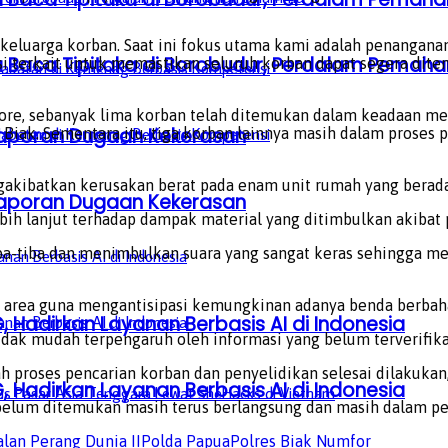
arga korban. Saat ini fokus utama kami adalah penanganan k
a Baca Tipitaka di Borobudur, Perdalam Pem
nsi terkait untuk memastikan seluruh korban dapat segera di
re, sebanyak lima korban telah ditemukan dalam keadaan men
aporan Dugaan Kekerasan
 Biak. Sementara itu, tiga korban lainnya masih dalam proses
akibatkan kerusakan berat pada enam unit rumah yang berada d
aporan Dugaan Kekerasan
ih lanjut terhadap dampak material yang ditimbulkan akibat p
 tiba-tiba dan menimbulkan suara yang sangat keras sehingga
area guna mengantisipasi kemungkinan adanya benda berbahaya
, Hadirkan Layanan Berbasis AI di Indonesia
dak mudah terpengaruh oleh informasi yang belum terverifika
 proses pencarian korban dan penyelidikan selesai dilakukan
, Hadirkan Layanan Berbasis AI di Indonesia
g belum ditemukan masih terus berlangsung dan masih dalam p
lan Perang Dunia II
Polda Papua
Polres Biak Numfor