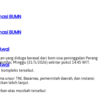
rmasi BUMN
rmasi BUMN
Awal
an yang diduga berasal dari bom sisa peninggalan Perang
 Numfor, Minggu (31/5/2026) sekitar pukul 14.45 WIT.
Awal
i kompleks tersebut.
a unsur TNI, Basarnas, pemerintah daerah, dan instansi
kan lebih lanjut.
an atas musibah tersebut.