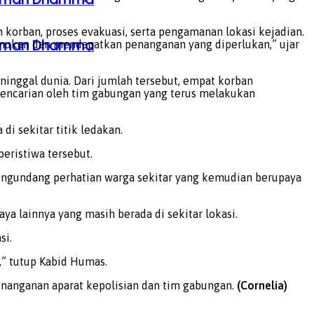
orban, proses evakuasi, serta pengamanan lokasi kejadian.
ahaman Dhamma
temukan dan mendapatkan penanganan yang diperlukan,” ujar
inggal dunia. Dari jumlah tersebut, empat korban
 pencarian oleh tim gabungan yang terus melakukan
i sekitar titik ledakan.
eristiwa tersebut.
 mengundang perhatian warga sekitar yang kemudian berupaya
 lainnya yang masih berada di sekitar lokasi.
si.
,” tutup Kabid Humas.
enanganan aparat kepolisian dan tim gabungan.
(Cornelia)