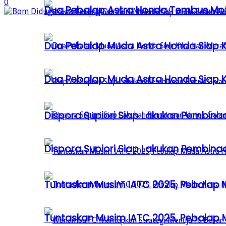
0
Dua Pebalap Astra Honda Tembus Moto
Dua Pebalap Muda Astra Honda Siap Ki
Dua Pebalap Muda Astra Honda Siap Ki
Dispora Supiori Siap Lakukan Pembinaa
Dispora Supiori Siap Lakukan Pembinaa
Tuntaskan Musim IATC 2025, Pebalap
Tuntaskan Musim IATC 2025, Pebalap