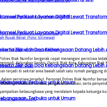
lkomsel Perkuat Layanan Digital Lewat Transfo
lkomsel Perkuat Layanan Digital Lewat Transfo
h Rusak Berat. (Foto: Istimewa)
serta Zikir dan Doa Kebangsaan Datang Lebih 
Polres Biak Numfor bergerak cepat menangani peristiwa ledak
ngonsidi, Kelurahan Fandoi, Distrik Biak Kota, Kabupaten Biak
serta Zikir dan Doa Kebangsaan Datang Lebih 
kan terjadi di sekitar area bawah salah satu rumah panggung d
 dalam peristiwa tersebut. Personel Polres Biak Numfor bersam
a Kebangsaan, Terbuka untuk Umum
elakukan evakuasi korban, pengamanan lokasi, serta penyelidi
yampaikan belasungkawa yang mendalam kepada keluarga korb
a Kebangsaan, Terbuka untuk Umum