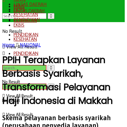
LINTAS DAERAH
EKBIS
EKBIS
LINTAS DAERAH
KESEHATAN
PENDIDIKAN
KESEHATAN
EKBIS
No Result
PENDIDIKAN
KESEHATAN
Home
NASIONAL
View All Result
PENDIDIKAN
PPIH Terapkan Layanan
Berbasis Syarikah,
No Result
Transformasi Pelayanan
View All Result
Haji Indonesia di Makkah
No Result
View All Result
Skema pelayanan berbasis syarikah
(perusahaan penyedia layanan)