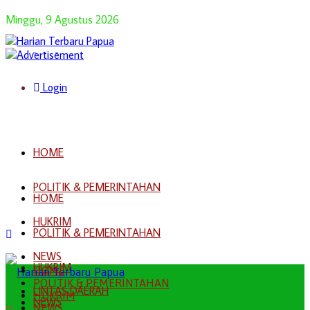
Minggu, 9 Agustus 2026
Login
HOME
POLITIK & PEMERINTAHAN
HOME
HUKRIM
POLITIK & PEMERINTAHAN
NEWS
HUKRIM
HOME
POLITIK & PEMERINTAHAN
LINTAS DAERAH
HUKRIM
NEWS
NEWS