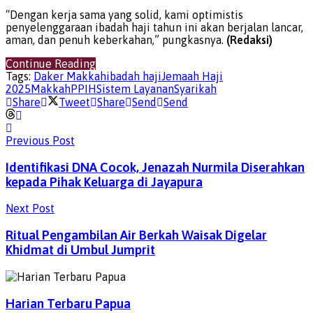
“Dengan kerja sama yang solid, kami optimistis
penyelenggaraan ibadah haji tahun ini akan berjalan lancar,
aman, dan penuh keberkahan,” pungkasnya.
(Redaksi)
Continue Reading
Tags:
Daker Makkah
ibadah haji
Jemaah Haji
2025
Makkah
PPIH
Sistem Layanan
Syarikah
Share
Tweet
Share
Send
Send
Previous Post
Identifikasi DNA Cocok, Jenazah Nurmila Diserahkan
kepada Pihak Keluarga di Jayapura
Next Post
Ritual Pengambilan Air Berkah Waisak Digelar
Khidmat di Umbul Jumprit
Harian Terbaru Papua