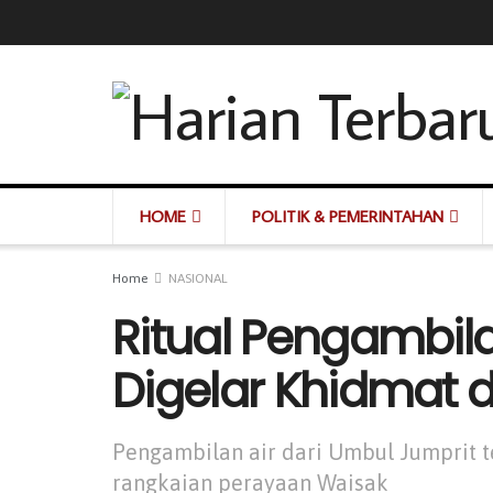
HOME
POLITIK & PEMERINTAHAN
Home
NASIONAL
Ritual Pengambila
Digelar Khidmat 
Pengambilan air dari Umbul Jumprit t
rangkaian perayaan Waisak