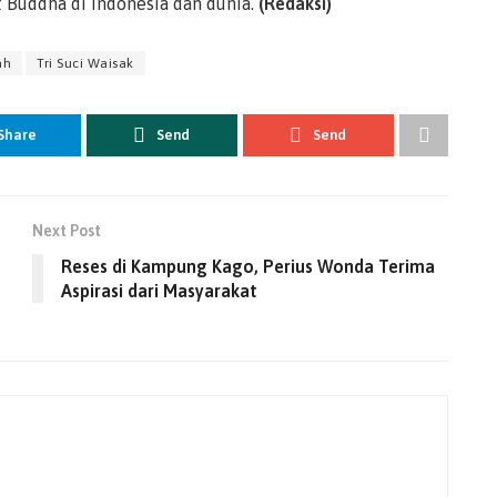
t Buddha di Indonesia dan dunia.
(Redaksi)
ah
Tri Suci Waisak
Share
Send
Send
Next Post
Reses di Kampung Kago, Perius Wonda Terima
Aspirasi dari Masyarakat