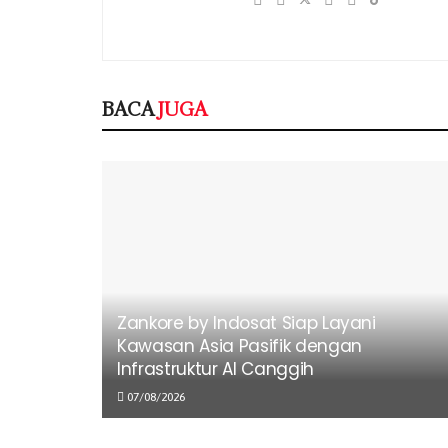
BACA
JUGA
Zankore by Indosat Siap Layani
Kawasan Asia Pasifik dengan
Infrastruktur AI Canggih
07/08/2026