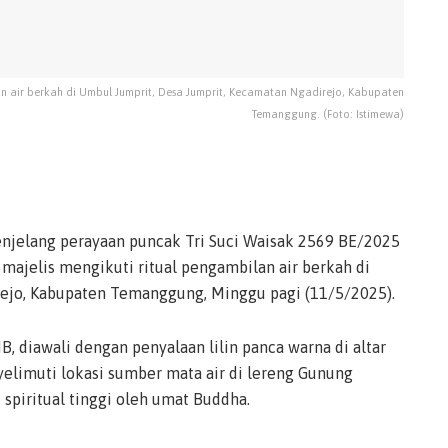
 air berkah di Umbul Jumprit, Desa Jumprit, Kecamatan Ngadirejo, Kabupaten
Temanggung. (Foto: Istimewa)
jelang perayaan puncak Tri Suci Waisak 2569 BE/2025
majelis mengikuti ritual pengambilan air berkah di
rejo, Kabupaten Temanggung, Minggu pagi (11/5/2025).
IB, diawali dengan penyalaan lilin panca warna di altar
limuti lokasi sumber mata air di lereng Gunung
spiritual tinggi oleh umat Buddha.