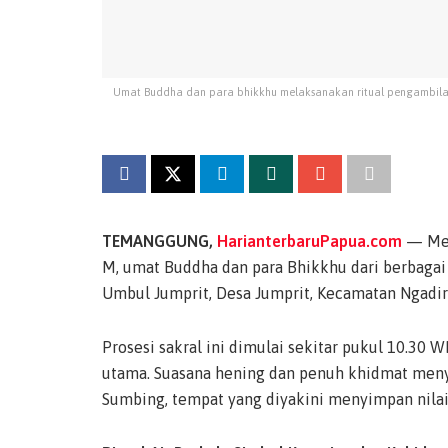
Umat Buddha dan para bhikkhu melaksanakan ritual pengambilan
TEMANGGUNG,
HarianterbaruPapua.com
— Men
M, umat Buddha dan para Bhikkhu dari berbagai 
Umbul Jumprit, Desa Jumprit, Kecamatan Ngadi
Prosesi sakral ini dimulai sekitar pukul 10.30 W
utama. Suasana hening dan penuh khidmat menye
Sumbing, tempat yang diyakini menyimpan nilai 