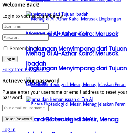
Welcome Back!
Login to your account below
Menag di Al-Azhar Kairo: Merusak
Lingkungan Menyimpang dari Tujuan
Remember Me
Menag di Al-Azhar Kairo: Merusak
Ibadah
Lingkungan Menyimpang dari Tujuan
Forgotten Password?
Retrieve your password
Ibadah
Please enter your username or email address to reset your
password.
Bicara Ekoteologi di Mesir, Menag
Log In