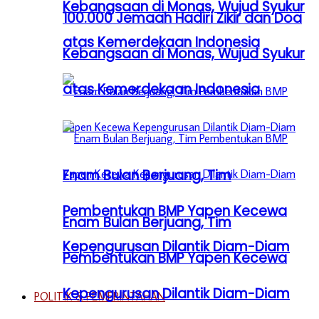
Kebangsaan di Monas, Wujud Syukur
100.000 Jemaah Hadiri Zikir dan Doa
atas Kemerdekaan Indonesia
Kebangsaan di Monas, Wujud Syukur
atas Kemerdekaan Indonesia
Enam Bulan Berjuang, Tim
Pembentukan BMP Yapen Kecewa
Enam Bulan Berjuang, Tim
Kepengurusan Dilantik Diam-Diam
Pembentukan BMP Yapen Kecewa
Kepengurusan Dilantik Diam-Diam
POLITIK & PEMERINTAHAN