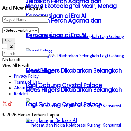
Jelaskan Peran Agama dan
Bicara Ekoteologi di Mesir, Menag
Add New Playlist
Kemanusiaan di Era AI
Jelaskan Peran Agama dan
Kemanusiaan di Era AI
No Result
View All Result
Mees Hilgers Dikabarkan Selangkah
Privacy Policy
Terms of Use
Lagi Gabung Crystal Palace
About Us
Mees Hilgers Dikabarkan Selangkah
Redaksi
Lagi Gabung Crystal Palace
© 2026 Harian Terbaru Papua