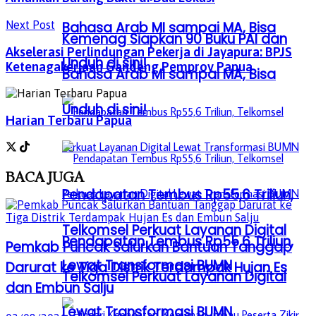
Bahasa Arab MI sampai MA, Bisa
Next Post
Kemenag Siapkan 90 Buku PAI dan
Akselerasi Perlindungan Pekerja di Jayapura: BPJS
Unduh di sini!
Ketenagakerjaan Gandeng Pemprov Papua
Bahasa Arab MI sampai MA, Bisa
Unduh di sini!
Harian Terbaru Papua
BACA
JUGA
Pendapatan Tembus Rp55,6 Triliun,
Telkomsel Perkuat Layanan Digital
Pendapatan Tembus Rp55,6 Triliun,
Pemkab Puncak Salurkan Bantuan Tanggap
Lewat Transformasi BUMN
Darurat ke Tiga Distrik Terdampak Hujan Es
Telkomsel Perkuat Layanan Digital
dan Embun Salju
Lewat Transformasi BUMN