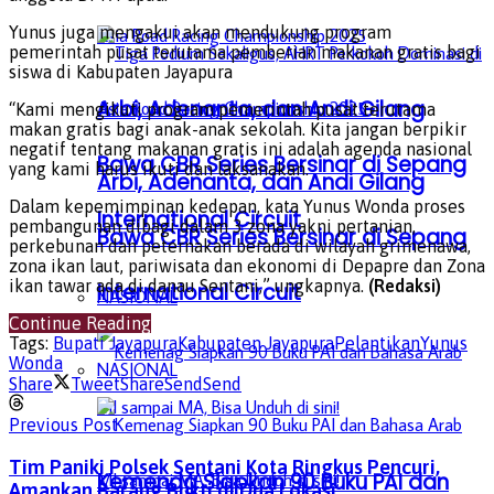
Yunus juga mengakui akan mendukung program
pemerintah pusat terutama pemberian makanan gratis bagi
siswa di Kabupaten Jayapura
Arbi, Adenanta, dan Andi Gilang
“Kami mengikuti program pemerintah pusat terutama
makan gratis bagi anak-anak sekolah. Kita jangan berpikir
negatif tentang makanan gratis ini adalah agenda nasional
Bawa CBR Series Bersinar di Sepang
yang kami harus ikuti dan laksanakan.
Arbi, Adenanta, dan Andi Gilang
Dalam kepemimpinan kedepan, kata Yunus Wonda proses
International Circuit
pembangunan dibagi dalam 3 zona yakni pertanian,
Bawa CBR Series Bersinar di Sepang
perkebunan dan peternakan berada di wilayah grimenawa,
zona ikan laut, pariwisata dan ekonomi di Depapre dan Zona
ikan tawar ada di danau Sentani,” ungkapnya.
(Redaksi)
International Circuit
NASIONAL
Continue Reading
Tags:
Bupati Jayapura
Kabupaten Jayapura
Pelantikan
Yunus
Wonda
NASIONAL
Share
Tweet
Share
Send
Send
Previous Post
Tim Paniki Polsek Sentani Kota Ringkus Pencuri,
Kemenag Siapkan 90 Buku PAI dan
Amankan Barang Bukti di Dua Lokasi