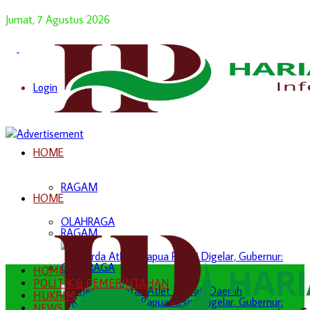
Jumat, 7 Agustus 2026
Login
HOME
RAGAM
HOME
OLAHRAGA
RAGAM
OLAHRAGA
HOME
POLITIK & PEMERINTAHAN
HUKRIM
NEWS