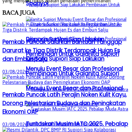
yang menjadi fokus adalah penataan pemerintahan
Spanyol
BACA
JUGA
Dispora Supiori Siap Lakukan
Pemkab Puncak Salurkan Bantuan Tanggap
Darurat ke Tiga Distrik Terdampak Hujan Es
Pembinaan Untuk Galanita Supiori
Dispora Supiori Siap Lakukan
dan Embun Salju
Menuju Event Besar dan Profesional
03/08/2026
Pembinaan Untuk Galanita Supiori
Menuju Event Besar dan Profesional
Pemkab Puncak Latih Perajin Noken Kulit Kayu,
Dorong Pelestarian Budaya dan Peningkatan
Ekonomi OAP
Tuntaskan Musim IATC 2025, Pebalap
03/08/2026