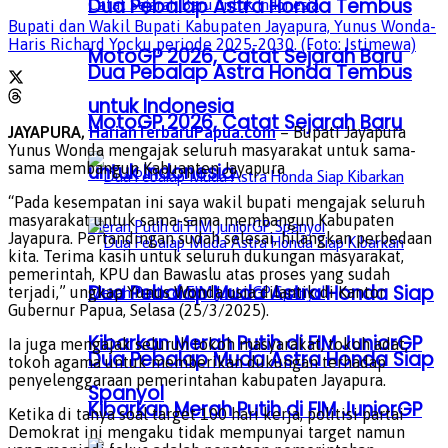
Dua Pebalap Astra Honda Tembus
Bupati dan Wakil Bupati Kabupaten Jayapura, Yunus Wonda-
Haris Richard Yocku periode 2025-2030. (Foto: Istimewa)
MotoGP 2026, Catat Sejarah Baru
Dua Pebalap Astra Honda Tembus
untuk Indonesia
MotoGP 2026, Catat Sejarah Baru
JAYAPURA,
HarianTerbaruPapua.com
– Bupati Jayapura
Yunus Wonda mengajak seluruh masyarakat untuk sama-
untuk Indonesia
sama membangun Kabuapten Jayapura
“Pada kesempatan ini saya wakil bupati mengajak seluruh
masyarakat untuk sama-sama membangun Kabupaten
Jayapura. Pertandingan sudah selesai, hilangkan perbedaan
kita. Terima kasih untuk seluruh dukungan masyarakat,
pemerintah, KPU dan Bawaslu atas proses yang sudah
Dua Pebalap Muda Astra Honda Siap
terjadi,” ungkap Yunus Wonda usia dilantik di Kantor
Gubernur Papua, Selasa (25/3/2025).
Kibarkan Merah Putih di FIM JuniorGP
Ia juga mengajak seluruh tokoh masyarakat, tokoh adat,
Dua Pebalap Muda Astra Honda Siap
tokoh agama untuk memberikan dukungan terhadap
penyelenggaraan pemerintahan kabupaten Jayapura.
Spanyol
Kibarkan Merah Putih di FIM JuniorGP
Ketika di tanya soal target 100 hari kerja, politisi partai
Demokrat ini mengaku tidak mempunyai target namun