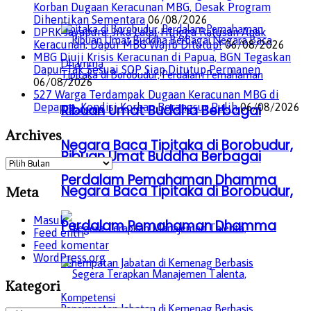
Korban Dugaan Keracunan MBG, Desak Program
Dihentikan Sementara
06/08/2026
DPRK Jayapura: Jika Lalai Hingga Ratusan Anak
Keracunan, Dapur MBG Wajib Ditutup!
06/08/2026
MBG Diuji Krisis Keracunan di Papua, BGN Tegaskan
Dapur Tak Sesuai SOP Siap Ditutup Permanen
06/08/2026
527 Warga Terdampak Dugaan Keracunan MBG di
Depapre, Kondisi Korban Berangsur Pulih
06/08/2026
Ribuan Umat Buddha Berbagai
Archives
Negara Baca Tipitaka di Borobudur,
Ribuan Umat Buddha Berbagai
Archives
Perdalam Pemahaman Dhamma
Negara Baca Tipitaka di Borobudur,
Meta
Masuk
Perdalam Pemahaman Dhamma
Feed entri
Feed komentar
WordPress.org
Kategori