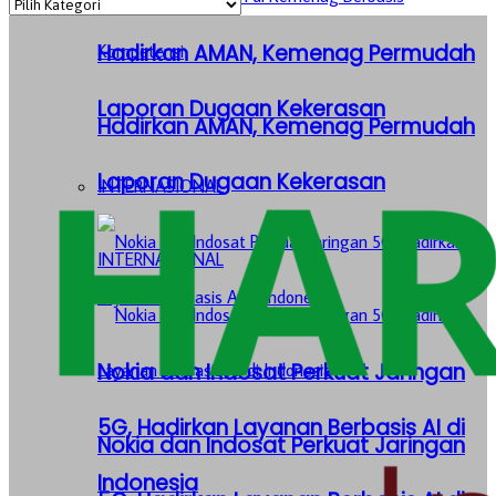
Kategori
Hadirkan AMAN, Kemenag Permudah
Laporan Dugaan Kekerasan
Hadirkan AMAN, Kemenag Permudah
Laporan Dugaan Kekerasan
INTERNASIONAL
INTERNASIONAL
Nokia dan Indosat Perkuat Jaringan
5G, Hadirkan Layanan Berbasis AI di
Nokia dan Indosat Perkuat Jaringan
Indonesia