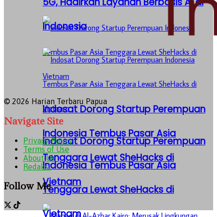
5G, Hadirkan Layanan Berbasis AI di
Indonesia
© 2026 Harian Terbaru Papua
Indosat Dorong Startup Perempuan
Navigate Site
Indonesia Tembus Pasar Asia
Indosat Dorong Startup Perempuan
Privacy Policy
Terms of Use
Tenggara Lewat SheHacks di
About Us
Indonesia Tembus Pasar Asia
Redaksi
Vietnam
Follow Me
Tenggara Lewat SheHacks di
Vietnam