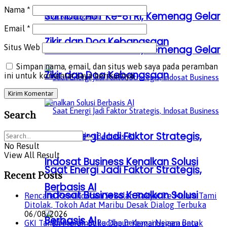
Nama
*
Sambut HUT Ke-81 RI, Kemenag Gelar
Email
*
Zikir dan Doa Kebangsaan
Situs Web
Sambut HUT Ke-81 RI, Kemenag Gelar
Simpan nama, email, dan situs web saya pada peramban
Zikir dan Doa Kebangsaan
ini untuk komentar saya berikutnya.
Search
Saat Energi Jadi Faktor Strategis,
No Result
View All Result
Indosat Business Kenalkan Solusi
Saat Energi Jadi Faktor Strategis,
Recent Posts
Berbasis AI
Indosat Business Kenalkan Solusi
Rencana Pemindahan Sekolah Rakyat ke Muara Tami
Ditolak, Tokoh Adat Maribu Desak Dialog Terbuka
06/08/2026
Berbasis AI
GKI Tanah Merah Buka Dapur Kemanusiaan untuk