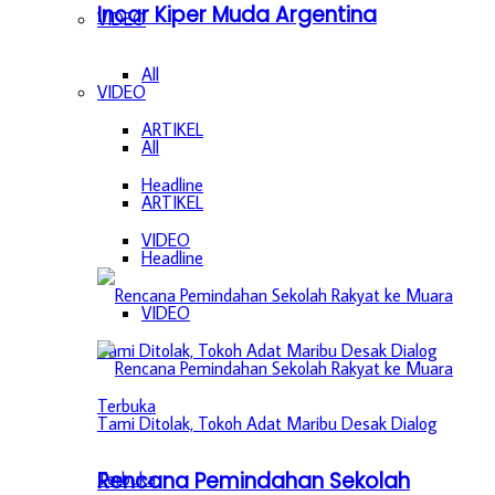
Incar Kiper Muda Argentina
VIDEO
All
VIDEO
ARTIKEL
All
Headline
ARTIKEL
VIDEO
Headline
VIDEO
Rencana Pemindahan Sekolah