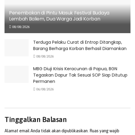
Dari hasil pengembangan, polisi berhasil mengamankan
dua unit Impact Drill IDOO3 yang masih berada di tangan
Penembakan di Pintu Masuk Festival Budaya
pembeli. Sementara itu, pencarian terhadap sisa barang
Lembah Baliem, Dua Warga Jadi Korban
yang telah dijual masih terus dilakukan.
08/08/2026
Kapolsek Sentani Kota AKP Sundari, menyampaikan bahwa
Terduga Pelaku Curat di Entrop Ditangkap,
pihaknya akan terus menelusuri jaringan penadah yang
Barang Berharga Korban Berhasil Diamankan
menerima barang curian dari pelaku. “Kami masih
08/08/2026
mengembangkan kasus ini untuk mengungkap pihak lain
yang terlibat, termasuk kemungkinan adanya pelaku lain
MBG Diuji Krisis Keracunan di Papua, BGN
Tegaskan Dapur Tak Sesuai SOP Siap Ditutup
atau jaringan penadah yang lebih luas,”ujar Kapolsek.
Permanen
(Redaksi)
06/08/2026
Tags:
Kabupaten Jayapura
Kasus Pencurian
MR.DIY
Polsek Sentani Kota
Sentani
Tim Paniki
Tinggalkan Balasan
Alamat email Anda tidak akan dipublikasikan.
Ruas yang wajib