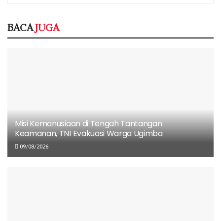
Misi Kemanusiaan di Tengah Tantangan
Keamanan, TNI Evakuasi Warga Ugimba
09/08/2026
BACA
JUGA
Penembakan di Pintu Masuk Festival Budaya
Lembah Baliem, Dua Warga Jadi Korban
08/08/2026
Terduga Pelaku Curat di Entrop Ditangkap,
Barang Berharga Korban Berhasil Diamankan
08/08/2026
Misi Kemanusiaan di Tengah Tantangan
MBG Diuji Krisis Keracunan di Papua, BGN
Keamanan, TNI Evakuasi Warga Ugimba
Tegaskan Dapur Tak Sesuai SOP Siap Ditutup
Permanen
09/08/2026
06/08/2026