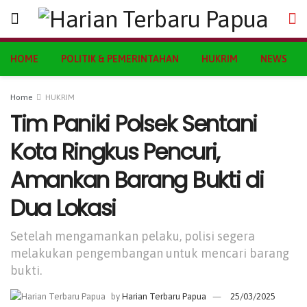
HOME
POLITIK & PEMERINTAHAN
HUKRIM
NEWS
Home
HUKRIM
Tim Paniki Polsek Sentani
Kota Ringkus Pencuri,
Amankan Barang Bukti di
Dua Lokasi
Setelah mengamankan pelaku, polisi segera
melakukan pengembangan untuk mencari barang
bukti.
by
Harian Terbaru Papua
25/03/2025