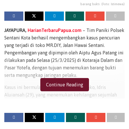
barang bukti. (Foto: Istimewa)
JAYAPURA,
HarianTerbaruPapua.com
– Tim Paniki Polsek
Sentani Kota berhasil mengembangkan kasus pencurian
yang terjadi di toko MR.DIY, Jalan Hawai Sentani.
Pengembangan yang dipimpin oleh Aiptu Agus Patang ini
dilakukan pada Selasa (25/3/2025) di Kotaraja Dalam dan
Pasar Yotefa, dengan tujuan menemukan barang bukti
serta mengungkap jaringan pelaku.
Continue Reading
Kasus ini bermula dari laporan pemilik toko, Idris
Aluiansah (29), yang menemukan kehilangan sejumlah
barang dagangan setelah mengecek rekaman CCTV.
Pencurian terjadi pada dua waktu berbeda, yakni Minggu
(9/3/2025) dan Selasa (11/3/2025), dengan pelaku yang
sama, ASR (27), warga Kotaraja Dalam.