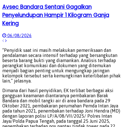
Avsec Bandara Sentani Gagalkan
Penyelundupan Hampir 1 Kilogram Ganja
Kering
06/08/2026
“Penyidik saat ini masih melakukan pemeriksaan dan
pendalaman secara intensif terhadap yang bersangkutan
beserta barang bukti yang diamankan. Analisis terhadap
perangkat komunikasi dan dokumen yang ditemukan
menjadi bagian penting untuk mengungkap jaringan
kelompok tersebut serta kemungkinan keterlibatan pihak
lain,” jelasnya.
Dimana dari hasil penyidikan, EK terlibat berbagai aksi
gangguan keamanan diantaranya pembakaran Barak
Bandara dan mobil tangki air di area bandara pada 29
Oktober 2021, pembakaran perumahan Pemda Intan Jaya
pada tahun 2021, penembakan terhadap Joni Hendra (MD)
dengan laporan polisi LP/A/08/VII/2025/ Polres Intan
Jaya/Polda Papua Tengah, pada tanggal 25 Juni 2025,
penembakan terhadap pos pantau tindak tower pada 22