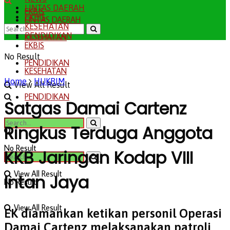
LINTAS DAERAH
EKBIS
EKBIS
LINTAS DAERAH
KESEHATAN
PENDIDIKAN
KESEHATAN
EKBIS
No Result
PENDIDIKAN
KESEHATAN
Home
HUKRIM
View All Result
PENDIDIKAN
Satgas Damai Cartenz
Ringkus Terduga Anggota
No Result
KKB Jaringan Kodap VIII
View All Result
Intan Jaya
No Result
View All Result
EK diamankan ketikan personil Operasi
Damai Cartenz melaksanakan patroli