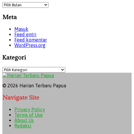
Archives
Meta
Masuk
Feed entri
Feed komentar
WordPress.org
Kategori
Kategori
© 2026 Harian Terbaru Papua
Navigate Site
Privacy Policy
Terms of Use
About Us
Redaksi