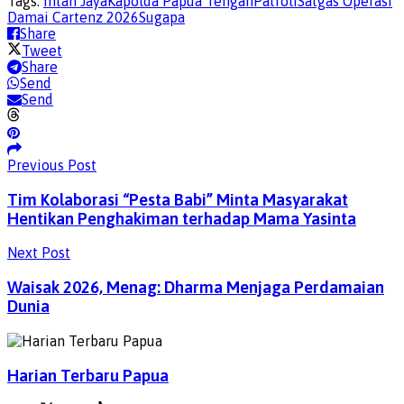
Tags:
Intan Jaya
Kapolda Papua Tengah
Patroli
Satgas Operasi
Damai Cartenz 2026
Sugapa
Share
Tweet
Share
Send
Send
Previous Post
Tim Kolaborasi “Pesta Babi” Minta Masyarakat
Hentikan Penghakiman terhadap Mama Yasinta
Next Post
Waisak 2026, Menag: Dharma Menjaga Perdamaian
Dunia
Harian Terbaru Papua