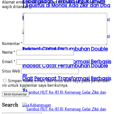
Kebangsaan, Terbuka untuk Umum
Alamat email Anda tidak akan dipublikasikan.
Ruas yang
1 Agustus di Monas Ada Zikir dan Doa
wajib ditandai
*
Kebangsaan, Terbuka untuk Umum
Komentar
*
Indosat Catat Pertumbuhan Double
Nama
*
Digit Percepat Transformasi Berbasis
Email
*
Indosat Catat Pertumbuhan Double
Situs Web
AI
Digit Percepat Transformasi Berbasis
Simpan nama, email, dan situs web saya pada peramban
ini untuk komentar saya berikutnya.
AI
Search