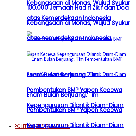
Kebangsaan di Monas, Wujud Syukur
100.000 Jemaah Hadiri Zikir dan Doa
atas Kemerdekaan Indonesia
Kebangsaan di Monas, Wujud Syukur
atas Kemerdekaan Indonesia
Enam Bulan Berjuang, Tim
Pembentukan BMP Yapen Kecewa
Enam Bulan Berjuang, Tim
Kepengurusan Dilantik Diam-Diam
Pembentukan BMP Yapen Kecewa
Kepengurusan Dilantik Diam-Diam
POLITIK & PEMERINTAHAN