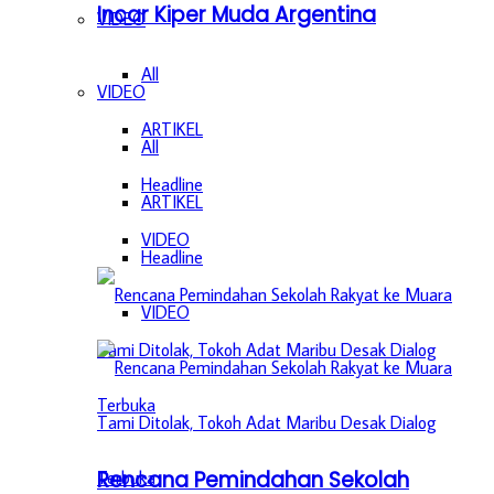
Incar Kiper Muda Argentina
VIDEO
All
VIDEO
ARTIKEL
All
Headline
ARTIKEL
VIDEO
Headline
VIDEO
Rencana Pemindahan Sekolah