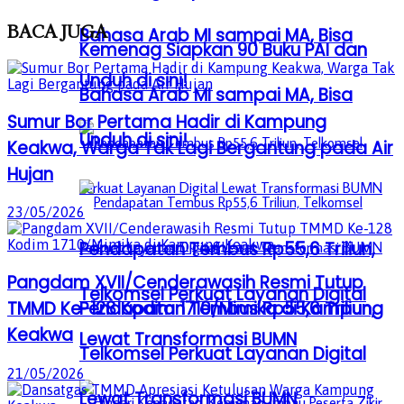
BACA
JUGA
Bahasa Arab MI sampai MA, Bisa
Kemenag Siapkan 90 Buku PAI dan
Unduh di sini!
Bahasa Arab MI sampai MA, Bisa
Sumur Bor Pertama Hadir di Kampung
Unduh di sini!
Keakwa, Warga Tak Lagi Bergantung pada Air
Hujan
23/05/2026
Pendapatan Tembus Rp55,6 Triliun,
Pangdam XVII/Cenderawasih Resmi Tutup
Telkomsel Perkuat Layanan Digital
TMMD Ke-128 Kodim 1710/Mimika di Kampung
Pendapatan Tembus Rp55,6 Triliun,
Keakwa
Lewat Transformasi BUMN
Telkomsel Perkuat Layanan Digital
21/05/2026
Lewat Transformasi BUMN