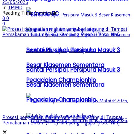
25/05/2025
in
TMMD
Tornado FC
Reading Time: 1 min read
0
0
0
Bantai Persipal, Persipura Masuk 3
Besar Klasemen Sementara
Bantai Persipal, Persipura Masuk 3
Pegadaian Championhip
Besar Klasemen Sementara
Pegadaian Championhip
Prosesi penggalian makam yang berlangsung di Tempat
Pemakaman Umum (TPU) Kampung Pigapu. (Foto: NM)