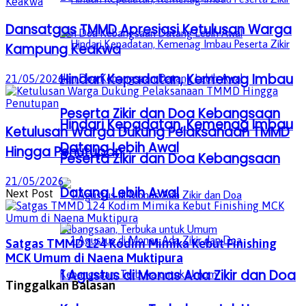
Dansatgas TMMD Apresiasi Ketulusan Warga
Kampung Keakwa
Hindari Kepadatan, Kemenag Imbau
21/05/2026
Peserta Zikir dan Doa Kebangsaan
Hindari Kepadatan, Kemenag Imbau
Ketulusan Warga Dukung Pelaksanaan TMMD
Datang Lebih Awal
Hingga Penutupan
Peserta Zikir dan Doa Kebangsaan
21/05/2026
Datang Lebih Awal
Next Post
Satgas TMMD 124 Kodim Mimika Kebut Finishing
MCK Umum di Naena Muktipura
1 Agustus di Monas Ada Zikir dan Doa
Tinggalkan Balasan