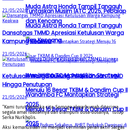
Muda Astra Honda Tampil Tangguh
Tuntaskan Musim IATC 2025, Pebalap
21/05/2026
dan Kencang
Muda Astra Honda Tampil Tangguh
Dansatgas TMMD Apresiasi Ketulusan Warga
dan Kencang
Kampung Keakwa
21/05/2026
Wanamba FC Mantapkan Strategi
Ketulusan Warga Dukung Pelaksanaan TMMD
Hingga Penutupan
Menuju 16 Besar TKBM & Dandim Cup II
Wanamba FC Mantapkan Strategi
21/05/2026
2025
“Kami turut berduka cita. Semoga almarhumah diterima
Menuju 16 Besar TKBM & Dandim Cup II
segala amal ibadahnya dan diampuni dosa-dosanya,” tutup
Serka Nurkholis.
2025
Aksi kemanusiaan ini menjadi cerminan peran aktif Satgas