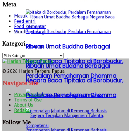
Meta
Masuk
Feed entri
Feed komentar
WordPress.org
Kategori
Ribuan Umat Buddha Berbagai
Kategori
Negara Baca Tipitaka di Borobudur,
Ribuan Umat Buddha Berbagai
© 2026 Harian Terbaru Papua
Perdalam Pemahaman Dhamma
Negara Baca Tipitaka di Borobudur,
Navigate Site
Perdalam Pemahaman Dhamma
Privacy Policy
Terms of Use
About Us
Redaksi
Follow Me