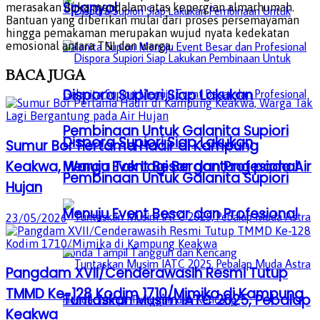
Spanyol
merasakan duka mendalam atas kepergian almarhumah.
Bantuan yang diberikan mulai dari proses persemayaman
hingga pemakaman merupakan wujud nyata kedekatan
emosional antara TNI dan warga.
BACA
JUGA
Dispora Supiori Siap Lakukan
Pembinaan Untuk Galanita Supiori
Dispora Supiori Siap Lakukan
Sumur Bor Pertama Hadir di Kampung
Menuju Event Besar dan Profesional
Keakwa, Warga Tak Lagi Bergantung pada Air
Pembinaan Untuk Galanita Supiori
Hujan
Menuju Event Besar dan Profesional
23/05/2026
Pangdam XVII/Cenderawasih Resmi Tutup
TMMD Ke-128 Kodim 1710/Mimika di Kampung
Tuntaskan Musim IATC 2025, Pebalap
Keakwa