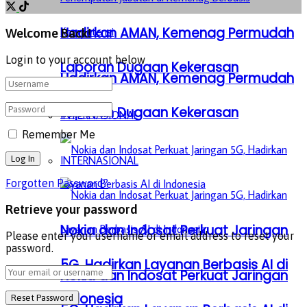
Hadirkan AMAN, Kemenag Permudah
Welcome Back!
Login to your account below
Laporan Dugaan Kekerasan
Hadirkan AMAN, Kemenag Permudah
Laporan Dugaan Kekerasan
INTERNASIONAL
Remember Me
INTERNASIONAL
Forgotten Password?
Retrieve your password
Nokia dan Indosat Perkuat Jaringan
Please enter your username or email address to reset your
password.
5G, Hadirkan Layanan Berbasis AI di
Nokia dan Indosat Perkuat Jaringan
Indonesia