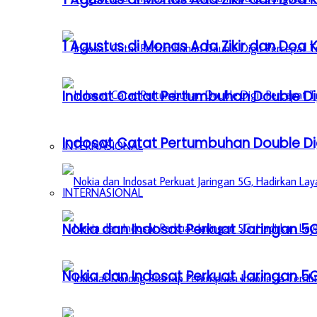
1 Agustus di Monas Ada Zikir dan Do
Indosat Catat Pertumbuhan Double Dig
Indosat Catat Pertumbuhan Double Dig
INTERNASIONAL
INTERNASIONAL
Nokia dan Indosat Perkuat Jaringan 5G
Nokia dan Indosat Perkuat Jaringan 5G