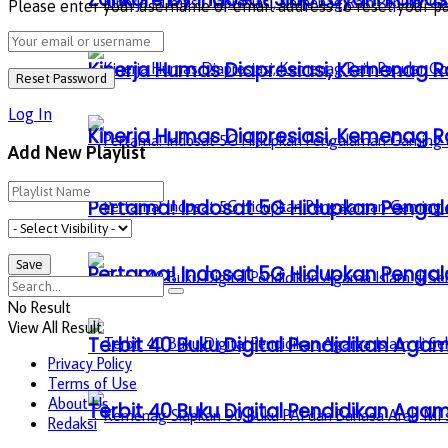
Please enter your username or email address to reset your p
Kinerja Humas Diapresiasi, Kemenag R
Log In
Kinerja Humas Diapresiasi, Kemenag R
Add New Playlist
Pertama! Indosat 5G Hidupkan Penga
Pertama! Indosat 5G Hidupkan Penga
No Result
View All Result
Terbit 40 Buku Digital Pendidikan Agam
Privacy Policy
Terms of Use
About Us
Terbit 40 Buku Digital Pendidikan Agam
Redaksi