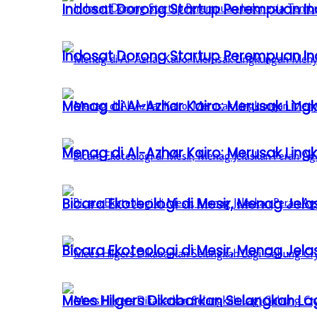
Indosat Dorong Startup Perempuan In
Indosat Dorong Startup Perempuan In
Menag di Al-Azhar Kairo: Merusak Lin
Menag di Al-Azhar Kairo: Merusak Lin
Bicara Ekoteologi di Mesir, Menag Je
Bicara Ekoteologi di Mesir, Menag Je
Mees Hilgers Dikabarkan Selangkah La