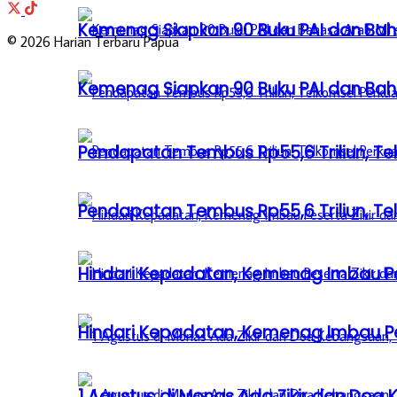
Kemenag Siapkan 90 Buku PAI dan Baha
© 2026 Harian Terbaru Papua
Kemenag Siapkan 90 Buku PAI dan Baha
Pendapatan Tembus Rp55,6 Triliun, Te
Pendapatan Tembus Rp55,6 Triliun, Te
Hindari Kepadatan, Kemenag Imbau Pe
Hindari Kepadatan, Kemenag Imbau Pe
1 Agustus di Monas Ada Zikir dan Do