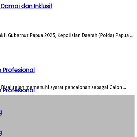
Damai dan Inklusif
 Gubernur Papua 2025, Kepolisian Daerah (Polda) Papua ...
 Profesional
sai telah memenuhi syarat pencalonan sebagai Calon ...
 Profesional
g
g