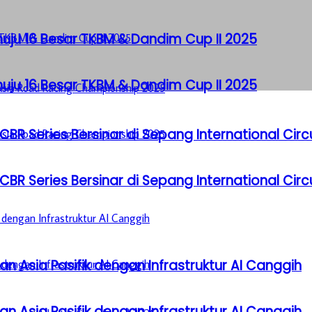
u 16 Besar TKBM & Dandim Cup II 2025
u 16 Besar TKBM & Dandim Cup II 2025
BR Series Bersinar di Sepang International Circ
BR Series Bersinar di Sepang International Circ
n Asia Pasifik dengan Infrastruktur AI Canggih
n Asia Pasifik dengan Infrastruktur AI Canggih