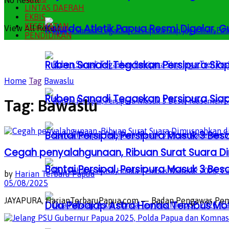
No Result
LINTAS DAERAH
EKBIS
KESEHATAN
Kejurda Atletik Papua Resmi Digelar,
View All Result
PENDIDIKAN
Ruben Sanadi Tegaskan Persipura Siap
Home
Tag
Bawaslu
Ruben Sanadi Tegaskan Persipura Siap
Tag:
Bawaslu
Bantai Persipal, Persipura Masuk 3 
Cegah penyalahgunaan, Ribuan Surat Suara D
Bantai Persipal, Persipura Masuk 3 
by
Harian Terbaru Papua
05/08/2025
JAYAPURA, HarianTerbaruPapua.com — Badan Pengawas Pemilu 
Dua Pebalap Astra Honda Tembus Moto