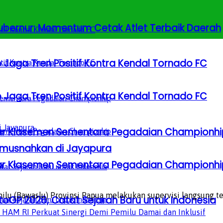
 Gubernur: Momentum Cetak Atlet Terbaik Daerah
 Jaga Tren Positif Kontra Kendal Tornado FC
 Jaga Tren Positif Kontra Kendal Tornado FC
Besar Klasemen Sementara Pegadaian Championhi
imusnahkan di Jayapura
Besar Klasemen Sementara Pegadaian Championhi
(Bawaslu) Provinsi Papua melakukan supervisi langsung terh
GP 2026, Catat Sejarah Baru untuk Indonesia